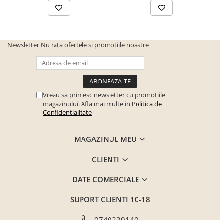
Seturi mobilier birou complet
Camera copiilor
Birouri camera copilului
Newsletter
Nu rata ofertele si promotiile noastre
Canapele copii
Fotolii
Paturi pentru copii
Vreau sa primesc newsletter cu promotiile
Paturi supraetajate
magazinului. Afla mai multe in
Politica de
Covoare
Confidentialitate
COVOARE CLASICE
COVOARE PUFOASE(SHAGGY)FIR
MAGAZINUL MEU
LUNG
CLIENTI
Mobilier Gradina
Banci gradina si terasa
DATE COMERCIALE
Mese gradina
SUPORT CLIENTI
10-18
Scaune de gradina
0740239140