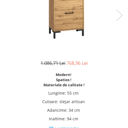
Scaune living/dining
Set mobilier Living
Seturi masa +scaune dining
Tabureti
Bucatarie
Suporturi si tavi
Chiuvete bucatarie
1.086,71 Lei
768,96 Lei
Mese bucatarie /dining
Modern!
Mobilier/seturi de bucatarie
Spatios !
Materiale de calitate !
Scaune bucatarie
Lungime
:
55 cm
Scaune din lemn
Culoare
:
stejar artisan
Dormitor
Adancime
:
34 cm
Comode
Inaltime
:
94 cm
Comode lux-ultramoderne