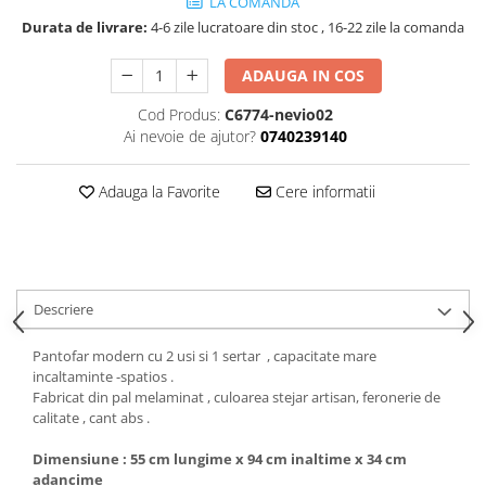
Dulapuri haine si Sifoniere
LA COMANDA
Durata de livrare:
4-6 zile lucratoare din stoc , 16-22 zile la comanda
Masute de toaleta
Noptiere dormitor
ADAUGA IN COS
Paturi cu saltea inclusa(pachet
Cod Produs:
C6774-nevio02
promo)
Ai nevoie de ajutor?
0740239140
Paturi de 1 persoana
Adauga la Favorite
Cere informatii
Paturi lemn & pal
Paturi metalice
Paturi tapitate
Saltele
Descriere
Seturi dormitoare complete
Pantofar modern cu 2 usi si 1 sertar , capacitate mare
Suporturi saltea/Somiere/Gratii
incaltaminte -spatios .
pentru pat
Fabricat din pal melaminat , culoarea stejar artisan, feronerie de
Mobilier Hol/Cuiere
calitate , cant abs .
Banci pentru asteptare
Dimensiune : 55 cm lungime x 94 cm inaltime x 34 cm
Colectia casmir -seturi
adancime