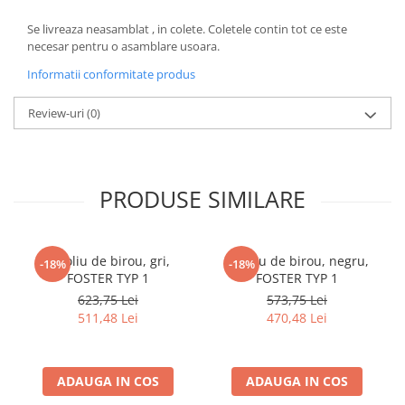
cuiere/mobila hol Rai casmir
Se livreaza neasamblat , in colete. Coletele contin tot ce este
Pantofare Hol
necesar pentru o asamblare usoara.
Set mobilier Hol modern cu
Informatii conformitate produs
panouri tapitate
Seturi hol cuiere
Review-uri
(0)
Mobilier Birou
Fotolii
PRODUSE SIMILARE
Birouri
Birouri pe colt
Canapele birou
Fotoliu de birou, gri,
Fotoliu de birou, negru,
-18%
-18%
Dulapuri birou/bibliorafturi
FOSTER TYP 1
FOSTER TYP 1
623,75 Lei
573,75 Lei
Mese birou
511,48 Lei
470,48 Lei
rafturi/etajere carti
Scaune Birou
ADAUGA IN COS
ADAUGA IN COS
Scaune conferinta-vizitator