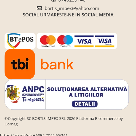
Seturi de gradina
bortis_impex@yahoo.com
Sezlonguri
SOCIAL
URMARESTE-NE IN SOCIAL MEDIA
Sezlonguri de gradina si terasa
Electrocasnice incorporabile
,Chiuvete si baterii
Baterii bucatarie
Chiuvete bucatarie
Cuptoare cu microunde
incorporabile
Cuptoare incorporabile
Hote
Masini de spalat vase
Oale sub presiune
Plite incorporabile
©Copyright SC BORTIS IMPEX SRL 2026
Platforma E-commerce by
Gomag
Prajitoare paine
Storcatoare
https://wa.me/qr/HASBN7D2N65YM1