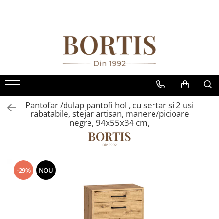
Toate Produsele
Living
Fotolii balansoar/relaxante
Canapele
Coltare/canapele in L
Pantofar /dulap pantofi hol , cu sertar si 2 usi
Comode
rabatabile, stejar artisan, manere/picioare
negre, 94x55x34 cm,
Comode lux-ultramoderne
Comode stil clasic/rustic
Fotolii
-29%
NOU
Fotolii extensibile
Masute de cafea
Mese sufragerie/dining
Rafturi/ etajere carti