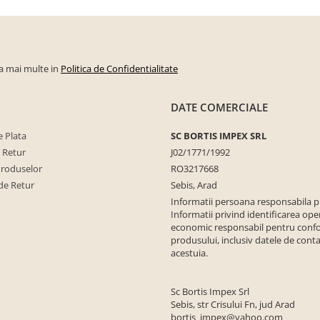
la mai multe in
Politica de Confidentialitate
DATE COMERCIALE
 Plata
SC BORTIS IMPEX SRL
e Retur
J02/1771/1992
Produselor
RO3217668
de Retur
Sebis, Arad
Informatii persoana responsabila 
Informatii privind identificarea ope
economic responsabil pentru conf
produsului, inclusiv datele de conta
acestuia.
Sc Bortis Impex Srl
Sebis, str Crisului Fn, jud Arad
bortis_impex@yahoo.com