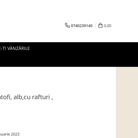
0740239140
0,00
-ȚI VÂNZĂRILE
fi, alb,cu rafturi ,
nuarie 2023