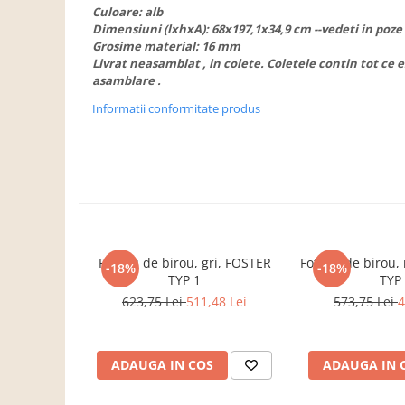
Dulapuri haine si Sifoniere
Culoare: alb
Dimensiuni (lxhxA): 68x197,1x34,9 cm --vedeti in poz
Masute de toaleta
Grosime material: 16 mm
Noptiere dormitor
Livrat neasamblat , in colete. Coletele contin tot ce
asamblare .
Paturi cu saltea inclusa(pachet
promo)
Informatii conformitate produs
Paturi de 1 persoana
Paturi lemn & pal
Paturi metalice
Paturi tapitate
Saltele
Fotoliu de birou, gri, FOSTER
Fotoliu de birou
-18%
-18%
Seturi dormitoare complete
TYP 1
TYP
Suporturi saltea/Somiere/Gratii
623,75 Lei
511,48 Lei
573,75 Lei
4
pentru pat
Mobilier Hol/Cuiere
ADAUGA IN COS
ADAUGA IN 
Banci pentru asteptare
Colectia casmir -seturi