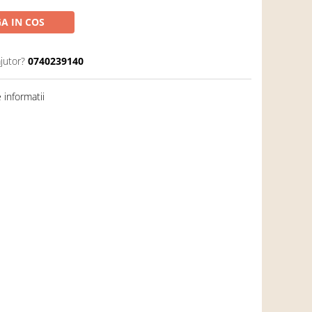
A IN COS
jutor?
0740239140
informatii