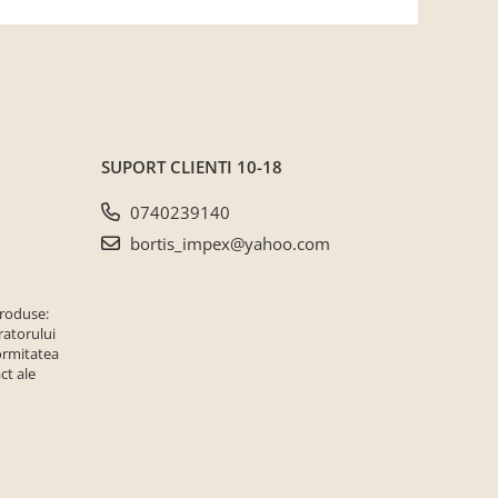
SUPORT CLIENTI
10-18
0740239140
bortis_impex@yahoo.com
produse:
ratorului
ormitatea
ct ale