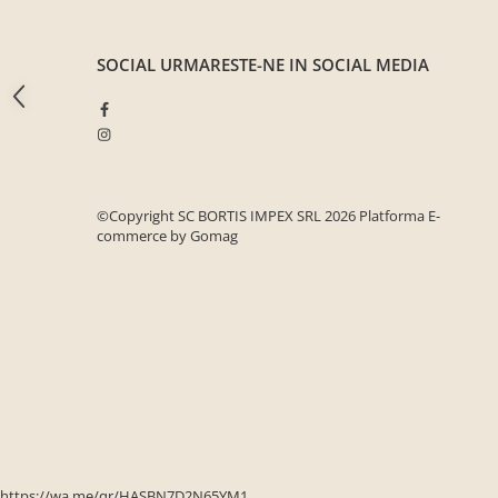
Seturi mobilier birou complet
Camera copiilor
SOCIAL
URMARESTE-NE IN SOCIAL MEDIA
Birouri camera copilului
Canapele copii
Fotolii
Paturi pentru copii
©Copyright SC BORTIS IMPEX SRL 2026
Platforma E-
Paturi supraetajate
commerce by Gomag
Covoare
COVOARE CLASICE
COVOARE PUFOASE(SHAGGY)FIR
LUNG
Mobilier Gradina
Banci gradina si terasa
Mese gradina
Scaune de gradina
https://wa.me/qr/HASBN7D2N65YM1