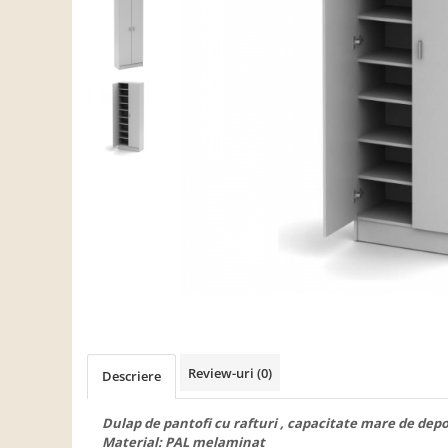
Scaune living/dining
Set mobilier Living
Seturi masa +scaune dining
Tabureti
Bucatarie
Suporturi si tavi
Chiuvete bucatarie
Mese bucatarie /dining
Mobilier/seturi de bucatarie
Scaune bucatarie
Scaune din lemn
Dormitor
Review-uri
(0)
Descriere
Comode
Comode lux-ultramoderne
Dulap de pantofi cu rafturi , capacitate mare de depo
Material: PAL melaminat