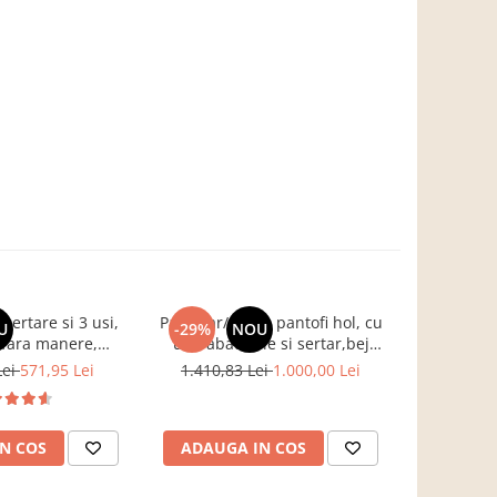
ertare si 3 usi,
Pantofar/dulap pantofi hol, cu
Birou pe col
U
-29%
NOU
-17%
fara manere,
usi rabatabile si sertar,bej
B
, stejar sonoma,
crem casmir, pal+mdf casmir ,
Lei
571,95 Lei
1.410,83 Lei
1.000,00 Lei
761,3
g, dormitor, hol,
98x 55x34 cm, usa mdf cu
is Impex
model riflaj, picioare negre,
butoni auriu, Bortis
N COS
ADAUGA IN COS
ADAUG