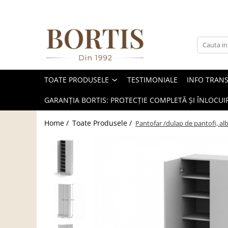
Toate Produsele
Living
Fotolii balansoar/relaxante
TOATE PRODUSELE
TESTIMONIALE
INFO TRAN
Canapele
Coltare/canapele in L
GARANȚIA BORTIS: PROTECȚIE COMPLETĂ ȘI ÎNLOCUIR
Comode
Home /
Toate Produsele /
Pantofar /dulap de pantofi, alb,
Comode lux-ultramoderne
Comode stil clasic/rustic
Fotolii
Fotolii extensibile
Masute de cafea
Mese sufragerie/dining
Rafturi/ etajere carti