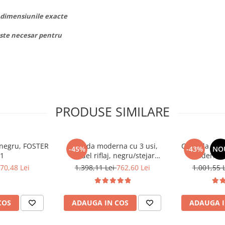
e dimensiunile exacte
 este necesar pentru
PRODUSE SIMILARE
, negru, FOSTER
Comoda moderna cu 3 usi,
Comoda cu 3 s
-45%
-43%
NO
 1
model riflaj, negru/stejar
moderna, 
artisan, 120x88x44 cm, Bortis
120x85x33 cm
70,48 Lei
1.398,11 Lei
762,60 Lei
1.001,55 
impex
pentru livin
Bort
COS
ADAUGA IN COS
ADAUGA I