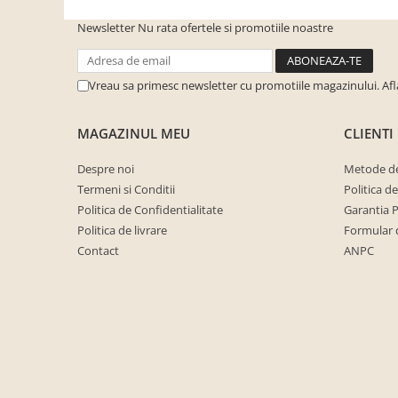
cuiere/mobila hol Rai casmir
Newsletter
Nu rata ofertele si promotiile noastre
Pantofare Hol
Set mobilier Hol modern cu
panouri tapitate
Vreau sa primesc newsletter cu promotiile magazinului. Af
Seturi hol cuiere
MAGAZINUL MEU
CLIENTI
Mobilier Birou
Fotolii
Despre noi
Metode de
Termeni si Conditii
Politica d
Birouri
Politica de Confidentialitate
Garantia 
Birouri pe colt
Politica de livrare
Formular 
Canapele birou
Contact
ANPC
Dulapuri birou/bibliorafturi
Mese birou
rafturi/etajere carti
Scaune Birou
Scaune conferinta-vizitator