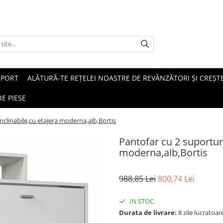
SPORT
ALĂTURĂ-TE REȚELEI NOASTRE DE REVÂNZĂTORI ȘI CREȘTE
E PIESE
nclinabile,cu etajera moderna,alb,Bortis
Pantofar cu 2 suporturi
moderna,alb,Bortis
988,85 Lei
800,74 Lei
IN STOC
Durata de livrare:
8 zile lucratoar