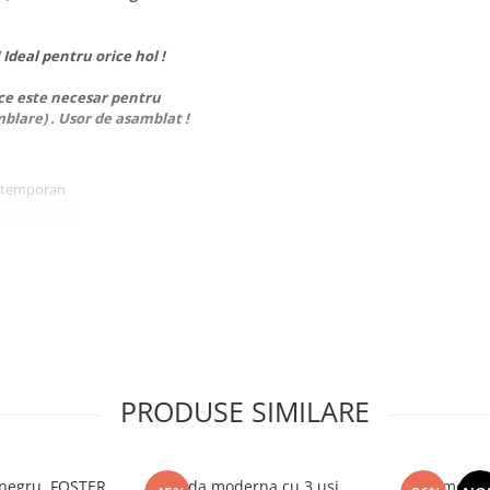
 Ideal pentru orice hol !
 ce este necesar pentru
blare) . Usor de asamblat !
ontemporan
PRODUSE SIMILARE
, negru, FOSTER
Comoda moderna cu 3 usi,
Comoda c