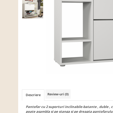
Scaune living/dining
Set mobilier Living
Seturi masa +scaune dining
Tabureti
Bucatarie
Suporturi si tavi
Chiuvete bucatarie
Mese bucatarie /dining
Mobilier/seturi de bucatarie
Scaune bucatarie
Scaune din lemn
Dormitor
Review-uri
(0)
Descriere
Comode
Comode lux-ultramoderne
Pantofar cu 2 suporturi inclinabile-batante , duble ,
poate asambla si pe stanga si pe dreapta pantofarului