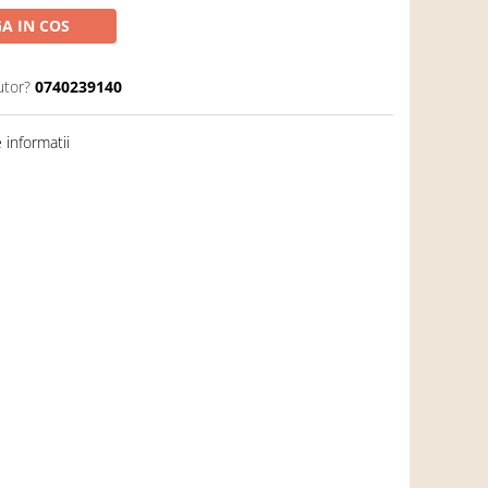
A IN COS
utor?
0740239140
informatii