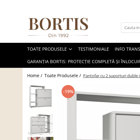
Toate Produsele
Living
Fotolii balansoar/relaxante
TOATE PRODUSELE
TESTIMONIALE
INFO TRAN
Canapele
Coltare/canapele in L
GARANȚIA BORTIS: PROTECȚIE COMPLETĂ ȘI ÎNLOCUIR
Comode
Home /
Toate Produsele /
Pantofar cu 2 suporturi duble i
Comode lux-ultramoderne
Comode stil clasic/rustic
-19%
Fotolii
Fotolii extensibile
Masute de cafea
Mese sufragerie/dining
Rafturi/ etajere carti