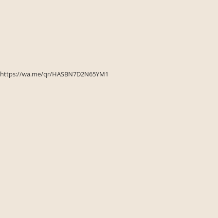
Seturi de gradina
Sezlonguri
Sezlonguri de gradina si terasa
Electrocasnice incorporabile
,Chiuvete si baterii
Baterii bucatarie
https://wa.me/qr/HASBN7D2N65YM1
Chiuvete bucatarie
Cuptoare cu microunde
incorporabile
Cuptoare incorporabile
Hote
Masini de spalat vase
Oale sub presiune
Plite incorporabile
Prajitoare paine
Storcatoare