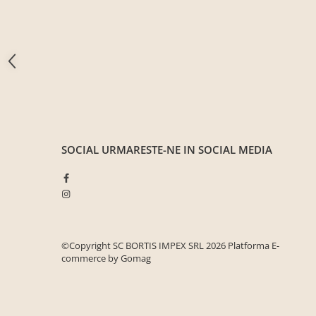
Seturi mobilier birou complet
Camera copiilor
Birouri camera copilului
Canapele copii
Fotolii
Paturi pentru copii
Paturi supraetajate
SOCIAL
URMARESTE-NE IN SOCIAL MEDIA
Covoare
COVOARE CLASICE
COVOARE PUFOASE(SHAGGY)FIR
LUNG
Mobilier Gradina
©Copyright SC BORTIS IMPEX SRL 2026
Platforma E-
Banci gradina si terasa
commerce by Gomag
Mese gradina
Scaune de gradina