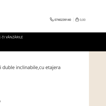
0740239140
0,00
-ȚI VÂNZĂRILE
 duble inclinabile,cu etajera
e