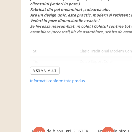
Dulapuri haine si Sifoniere
clientului (vedeti in poze ) .
Fabricat din pal melaminat ,culoarea alb .
Masute de toaleta
Are un design unic, este practic ,modern si rezistent !
Noptiere dormitor
Vedeti in poze dimensiunile exacte !
Se livreaza neasamblat, in colet ! Coletul contine tot
Paturi cu saltea inclusa(pachet
asamblare (accesorii,kit de asamblare, schita de asam
promo)
Paturi de 1 persoana
Stil
Clasic Traditional Modern C
Paturi lemn & pal
Tip
Dulap Suport Cufar
Paturi metalice
Paturi tapitate
VEZI MAI MULT
Numar usi
2
Saltele
Informatii conformitate produs
Numar compartimente
5
Seturi dormitoare complete
Capacitate pantofi
20 perechi
Suporturi saltea/Somiere/Gratii
Culoare
Alb
pentru pat
Utilizat pentru
Hol
Mobilier Hol/Cuiere
Banci pentru asteptare
DETALII MATERIAL
Colectia casmir -seturi
Fotoliu de birou, gri, FOSTER
Fotoliu de birou