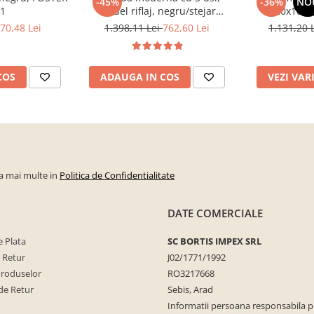
-45%
-36%
NO
 1
model riflaj, negru/stejar
120x100x3
artisan, 120x88x44 cm, Bortis
sonoma/alb, p
70,48 Lei
1.398,11 Lei
762,60 Lei
1.131,20 
impex
dormitor, bir
COS
ADAUGA IN COS
VEZI VAR
la mai multe in
Politica de Confidentialitate
DATE COMERCIALE
 Plata
SC BORTIS IMPEX SRL
e Retur
J02/1771/1992
Produselor
RO3217668
de Retur
Sebis, Arad
Informatii persoana responsabila 