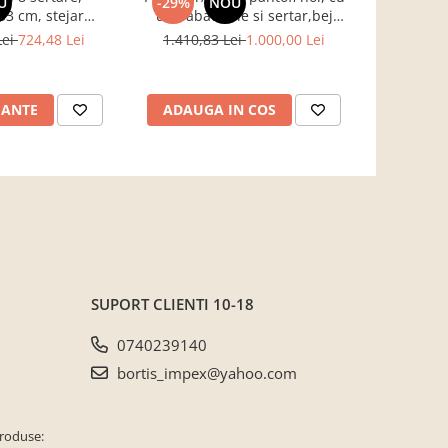
U
-29%
NOU
-17%
3 cm, stejar
usi rabatabile si sertar,bej
B
entru hol, living,
crem casmir, pal+mdf casmir ,
Lei
724,48 Lei
1.410,83 Lei
1.000,00 Lei
761,3
ou, Bortis Impex
98x 55x34 cm, usa mdf cu
model riflaj, picioare negre,
butoni auriu, Bortis
IANTE
ADAUGA IN COS
ADAUG
SUPORT CLIENTI
10-18
0740239140
bortis_impex@yahoo.com
produse: