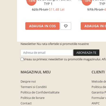
-18%
-18%
Material
PAL
cuiere/mobila hol Rai casmir
TYP 1
TYP
623,75 Lei
511,48 Lei
573,75 Lei
4
Pantofare Hol
Tip fronturi
PAL
Set mobilier Hol modern cu
Finisaj
Laminat Melaminat
panouri tapitate
ADAUGA IN COS
ADAUGA IN 
Material feronerie
Metal si plastic
Seturi hol cuiere
Mobilier Birou
DIMENSIUNI
Fotolii
Newsletter
Nu rata ofertele si promotiile noastre
Inaltime
90 cm
Birouri
Adancime
28 cm
Birouri pe colt
Vreau sa primesc newsletter cu promotiile magazinului. Af
Canapele birou
MAGAZINUL MEU
CLIENTI
Dulapuri birou/bibliorafturi
Mese birou
Despre noi
Metode de
Termeni si Conditii
Politica d
rafturi/etajere carti
Politica de Confidentialitate
Garantia 
Scaune Birou
Politica de livrare
Formular 
Scaune conferinta-vizitator
Contact
ANPC