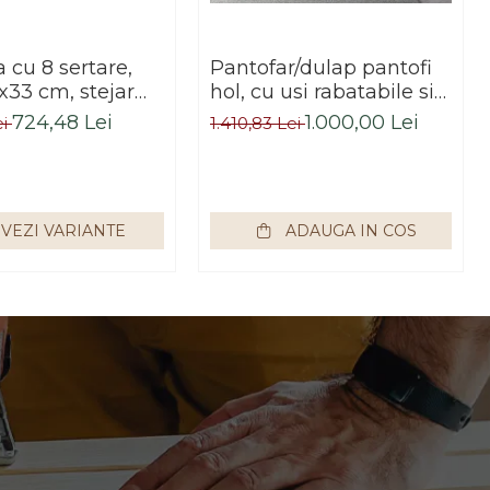
cu 8 sertare,
Pantofar/dulap pantofi
x33 cm, stejar
hol, cu usi rabatabile si
alb, pentru hol,
sertar,bej crem casmir,
724,48 Lei
1.000,00 Lei
ei
1.410,83 Lei
dormitor, birou,
pal+mdf casmir , 98x
Impex
55x34 cm, usa mdf cu
model riflaj, picioare
negre, butoni auriu,
VEZI VARIANTE
ADAUGA IN COS
Bortis