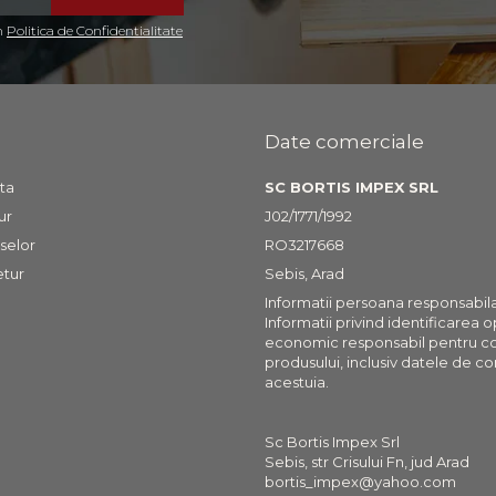
in
Politica de Confidentialitate
Date comerciale
ta
SC BORTIS IMPEX SRL
ur
J02/1771/1992
selor
RO3217668
etur
Sebis, Arad
Informatii persoana responsabil
Informatii privind identificarea 
economic responsabil pentru c
produsului, inclusiv datele de co
acestuia.
Sc Bortis Impex Srl
Sebis, str Crisului Fn, jud Arad
bortis_impex@yahoo.com