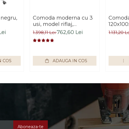
 negru,
Comoda moderna cu 3
Comoda 
usi, model riflaj,
120x100
negru/stejar artisan,
sonoma/
Lei
762,60 Lei
1.398,11 Lei
1.131,20 L
120x88x44 cm, Bortis
living, 
impex
Bortis 
N COS
ADAUGA IN COS