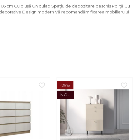
: 1,6 cm Cu o uşă Un dulap Spaţiu de depozitare deschis Poliţă Cu
Uşi decorative Design modern Vă recomandăm fixarea mobilierului
-29%
NOU