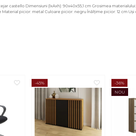
tejar castello Dimensiuni (lxAxh): 90x40x55,1 cm Grosimea materialului
aterial picior: metal Culoare picior: negru Înălţime picior: 12 cm 
-45%
-36%
NOU