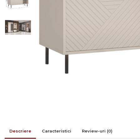
Rafturi/ etajere carti
Scaune living/dining
Set mobilier Living
Seturi masa +scaune
dining
Tabureti
Bucatarie
Suporturi si tavi
Chiuvete bucatarie
Mese bucatarie /dining
Mobilier/seturi de bucatarie
Scaune bucatarie
Scaune din lemn
Descriere
Caracteristici
Review-uri
(0)
Dormitor