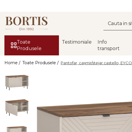
Toate Produsele
Living
Fotolii balansoar/relaxante
Toate
Testimoniale
Info
Produsele
transport
Canapele
Coltare/canapele in L
Home /
Toate Produsele /
Pantofar, caşmir/stejar castello, EYCO
Comode
Comode lux-ultramoderne
Comode stil clasic/rustic
Fotolii
Fotolii extensibile
Masute de cafea
Mese sufragerie/dining