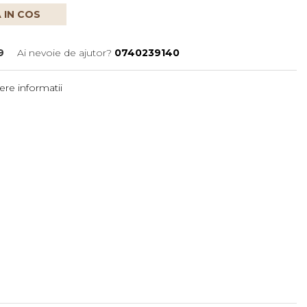
 IN COS
9
Ai nevoie de ajutor?
0740239140
re informatii