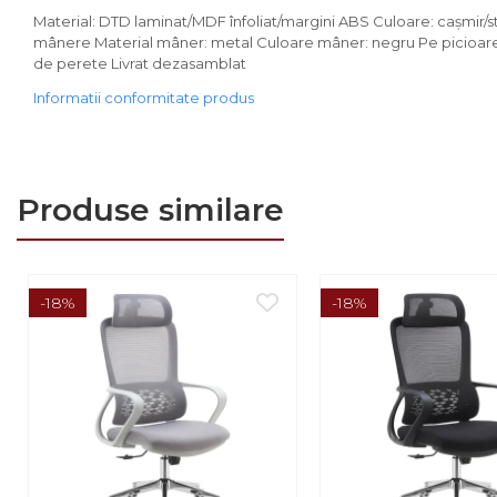
Comode
Material: DTD laminat/MDF înfoliat/margini ABS Culoare: caşmir/s
Comode lux-ultramoderne
mânere Material mâner: metal Culoare mâner: negru Pe picioare M
de perete Livrat dezasamblat
Dulapuri haine si Sifoniere
Informatii conformitate produs
Masute de toaleta
Noptiere dormitor
Paturi cu saltea
Produse similare
inclusa(pachet promo)
Paturi de 1 persoana
Paturi lemn & pal
-18%
-18%
Paturi metalice
Paturi tapitate
Saltele
Seturi dormitoare
complete
Suporturi