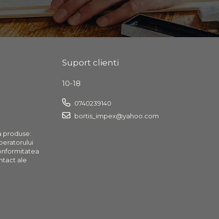
Suport clienti
10-18
0740239140
bortis_impex@yahoo.com
a produse:
operatorului
onformitatea
ntact ale