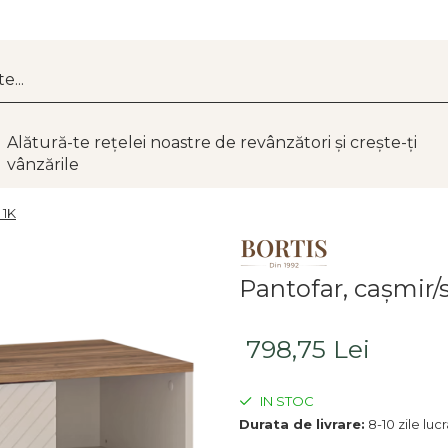
Alătură-te rețelei noastre de revânzători și crește-ți
vânzările
 1K
Pantofar, caşmir/s
798,75 Lei
IN STOC
Durata de livrare:
8-10 zile luc