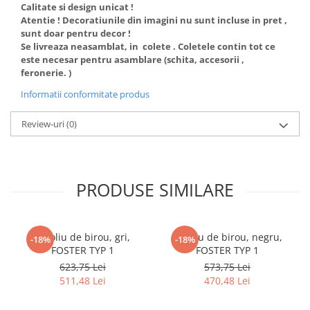
Calitate si design unicat !
Atentie ! Decoratiunile din imagini nu sunt incluse in pret ,
sunt doar pentru decor !
Se livreaza neasamblat, in colete . Coletele contin tot ce
este necesar pentru asamblare (schita, accesorii ,
feronerie. )
Informatii conformitate produs
Review-uri
(0)
PRODUSE SIMILARE
Fotoliu de birou, gri,
Fotoliu de birou, negru,
-18%
-18%
FOSTER TYP 1
FOSTER TYP 1
623,75 Lei
573,75 Lei
511,48 Lei
470,48 Lei