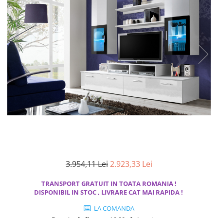
Seturi dormitoare complete
Set mobilier Living
Suporturi saltea/Somiere/Gratii
Seturi masa +scaune dining
pentru pat
Tabureti
3.954,11 Lei
2.923,33 Lei
TRANSPORT GRATUIT IN TOATA ROMANIA !
DISPONIBIL IN STOC , LIVRARE CAT MAI RAPIDA !
LA COMANDA