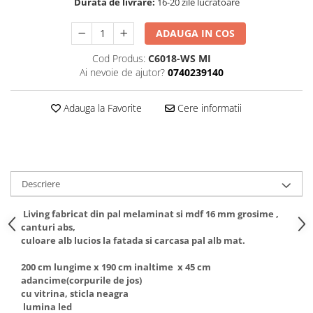
Durata de livrare:
16-20 zile lucratoare
ADAUGA IN COS
Cod Produs:
C6018-WS MI
Ai nevoie de ajutor?
0740239140
Adauga la Favorite
Cere informatii
Descriere
Living fabricat din pal melaminat si mdf 16 mm grosime ,
canturi abs,
culoare alb lucios la fatada si carcasa pal alb mat.
200 cm lungime x 190 cm inaltime x 45 cm
adancime(corpurile de jos)
cu vitrina, sticla neagra
lumina led