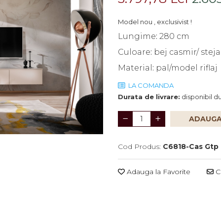
Model nou , exclusivist !
Lungime
:
280 cm
Culoare
:
bej casmir/ steja
Material
:
pal/model riflaj
LA COMANDA
Durata de livrare:
disponibil d
ADAUGA
Cod Produs:
C6818-Cas Gtp
Adauga la Favorite
Ce