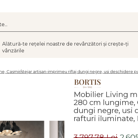
Alătură-te rețelei noastre de revânzători și crește-ți
vânzările
Casmir/stejar artisan-imprimeu riflaj dungi negre, usi deschidere push
Mobilier Living m
280 cm lungime, C
dungi negre, usi 
rafturi iluminate,
3.797,78 Lei
2.60