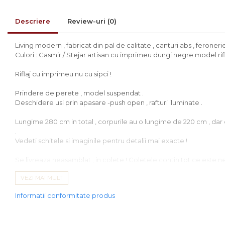
Comode
Comode lux-ultramoderne
Descriere
Review-uri
(0)
Dulapuri haine si Sifoniere
Living modern , fabricat din pal de calitate , canturi abs , feroneri
Masute de toaleta
Culori : Casmir / Stejar artisan cu imprimeu dungi negre model rifl
Noptiere dormitor
Riflaj cu imprimeu nu cu sipci !
Paturi cu saltea
Prindere de perete , model suspendat .
inclusa(pachet promo)
Deschidere usi prin apasare -push open , rafturi iluminate .
Paturi de 1 persoana
Lungime 280 cm in total , corpurile au o lungime de 220 cm , dar 
Paturi lemn & pal
.
Vedeti schitele si imaginile pentru detalii mai exacte !
Paturi metalice
Se livreaza neasamblat , in colete ! Coletele contin tot ce este n
Paturi tapitate
VEZI MAI MULT
Saltele
Electronicele si obiectele nu sunt incluse in pret sunt doar pentr
Seturi dormitoare
Informatii conformitate produs
complete
Suporturi