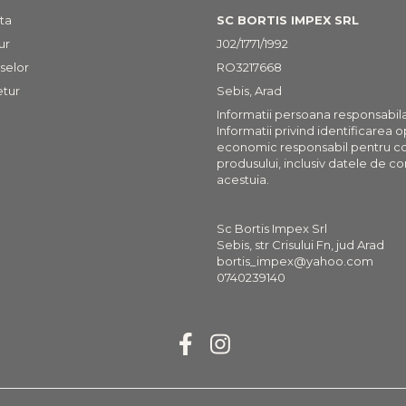
ta
SC BORTIS IMPEX SRL
ur
J02/1771/1992
selor
RO3217668
etur
Sebis, Arad
Informatii persoana responsabil
Informatii privind identificarea 
economic responsabil pentru c
produsului, inclusiv datele de co
acestuia.
Sc Bortis Impex Srl
Sebis, str Crisului Fn, jud Arad
bortis_impex@yahoo.com
0740239140