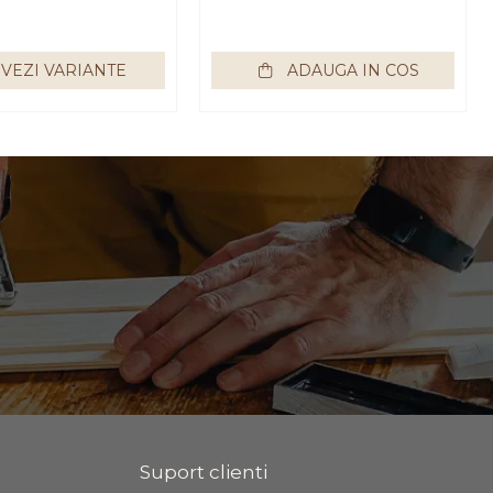
Impex
55x34 cm, usa mdf cu
model riflaj, picioare
negre, butoni auriu,
VEZI VARIANTE
ADAUGA IN COS
Bortis
Suport clienti