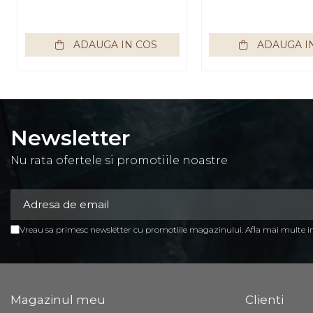
Mese birou
rafturi/etajere carti
ADAUGA IN COS
ADAUGA I
Scaune Birou
Scaune conferinta-vizitator
Seturi mobilier birou
complet
Newsletter
Camera copiilor
Nu rata ofertele si promotiile noastre
Birouri camera copilului
Canapele copii
Fotolii
Vreau sa primesc newsletter cu promotiile magazinului. Afla mai multe 
Paturi pentru copii
Paturi supraetajate
Covoare
Magazinul meu
Clienti
COVOARE CLASICE