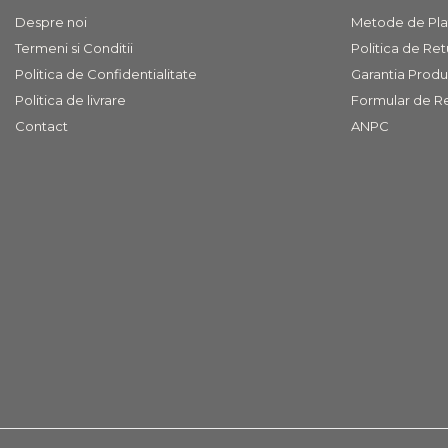
COVOARE
Despre noi
Metode de Pla
PUFOASE(SHAGGY)FIR
Termeni si Conditii
Politica de Ret
LUNG
Mobilier Gradina
Politica de Confidentialitate
Garantia Produ
Banci gradina si terasa
Politica de livrare
Formular de R
Contact
ANPC
Mese gradina
Scaune de gradina
Seturi de gradina
Sezlonguri
Sezlonguri de gradina si
terasa
Electrocasnice incorporabile
,Chiuvete si baterii
Baterii bucatarie
Chiuvete bucatarie
Cuptoare cu microunde