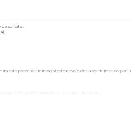
e de calitate .
aj .
cum este prezentat in imagini este nevoie de un spatiu intre corpuri pe
ecesar pentru asamblare (schita , accesorii , feronerie )
u decor !