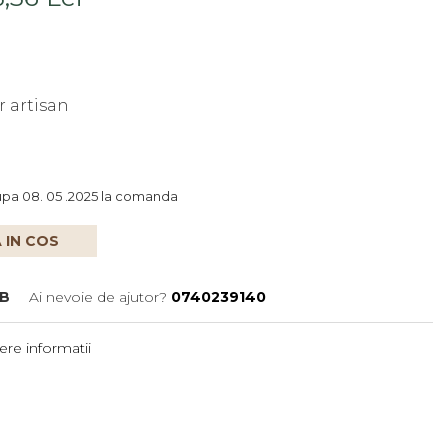
r artisan
upa 08. 05 .2025 la comanda
 IN COS
 B
Ai nevoie de ajutor?
0740239140
re informatii