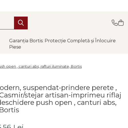
Garanția Bortis: Protecție Completă și Înlocuire
Piese
 open , canturi abs, rafturi iluminate, Bortis
odern, suspendat-prindere perete ,
asmir/stejar artisan-imprimeu riflaj
deschidere push open , canturi abs,
 Bortis
5,56 Lei