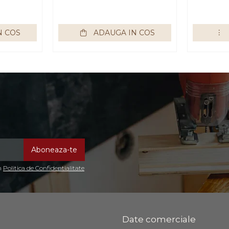
impex
Bortis 
N COS
ADAUGA IN COS
in
Politica de Confidentialitate
Date comerciale