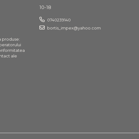
10-18
0740239140
bortis_impex@yahoo.com
a produse:
operatorului
onformitatea
ntact ale