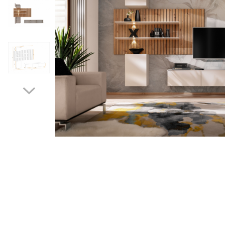
Rafturi/ etajere carti
Scaune living/dining
Set mobilier Living
Seturi masa +scaune
dining
Tabureti
Bucatarie
Suporturi si tavi
Chiuvete bucatarie
Mese bucatarie /dining
Mobilier/seturi de bucatarie
Scaune bucatarie
Scaune din lemn
Dormitor