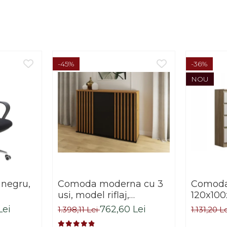
-45%
-36%
NOU
 negru,
Comoda moderna cu 3
Comoda 
usi, model riflaj,
120x100
negru/stejar artisan,
sonoma/
Lei
762,60 Lei
1.398,11 Lei
1.131,20 L
120x88x44 cm, Bortis
living, 