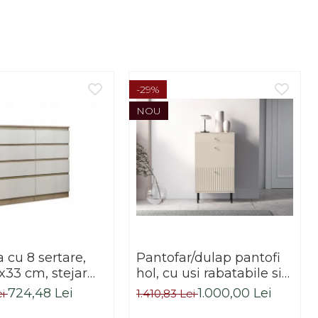
-29%
NOU
cu 8 sertare,
Pantofar/dulap pantofi
x33 cm, stejar
hol, cu usi rabatabile si
alb, pentru hol,
sertar,bej crem casmir,
724,48 Lei
1.000,00 Lei
ei
1.410,83 Lei
dormitor, birou,
pal+mdf casmir , 98x