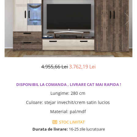
Scaune living/dining
Set mobilier Living
Seturi masa +scaune dining
Tabureti
Bucatarie
Suporturi si tavi
Chiuvete bucatarie
4.955,66 Lei
3.762,19 Lei
Mese bucatarie /dining
Mobilier/seturi de bucatarie
DISPONIBIL LA COMANDA , LIVRARE CAT MAI RAPIDA !
Scaune bucatarie
Lungime
:
280 cm
Scaune din lemn
Culoare
:
stejar invechit/crem satin lucios
Dormitor
Material
:
pal/mdf
Comode
STOC LIMITAT
Comode lux-ultramoderne
Durata de livrare:
16-25 zile lucratoare