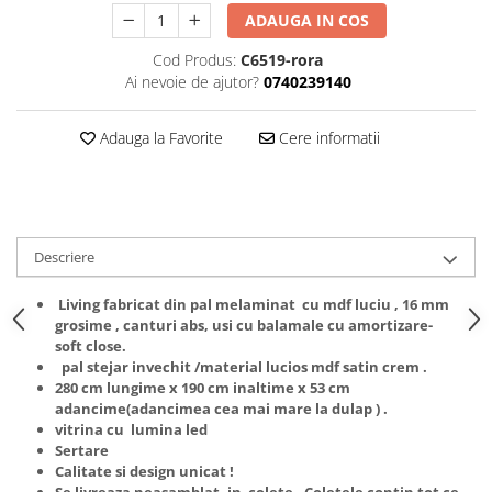
Dulapuri haine si Sifoniere
ADAUGA IN COS
Masute de toaleta
Cod Produs:
C6519-rora
Noptiere dormitor
Ai nevoie de ajutor?
0740239140
Paturi cu saltea inclusa(pachet
promo)
Adauga la Favorite
Cere informatii
Paturi de 1 persoana
Paturi lemn & pal
Paturi metalice
Descriere
Paturi tapitate
Saltele
Living fabricat din pal melaminat cu mdf luciu , 16 mm
grosime , canturi abs, usi cu balamale cu amortizare-
Seturi dormitoare complete
soft close.
Suporturi saltea/Somiere/Gratii
pal stejar invechit /material lucios mdf satin crem .
pentru pat
280 cm lungime x 190 cm inaltime x 53 cm
adancime(adancimea cea mai mare la dulap ) .
Mobilier Hol/Cuiere
vitrina cu lumina led
Banci pentru asteptare
Sertare
Calitate si design unicat !
Colectia casmir -seturi
Se livreaza neasamblat, in colete . Coletele contin tot ce