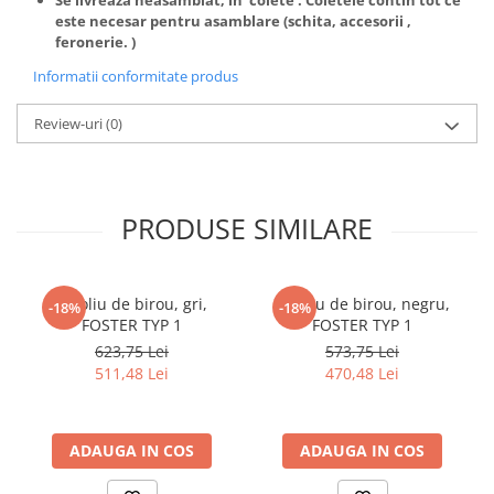
cuiere/mobila hol Rai casmir
este necesar pentru asamblare (schita, accesorii ,
feronerie. )
Pantofare Hol
Informatii conformitate produs
Set mobilier Hol modern cu
panouri tapitate
Review-uri
(0)
Seturi hol cuiere
Mobilier Birou
Fotolii
PRODUSE SIMILARE
Birouri
Birouri pe colt
Fotoliu de birou, gri,
Fotoliu de birou, negru,
Canapele birou
-18%
-18%
FOSTER TYP 1
FOSTER TYP 1
Dulapuri birou/bibliorafturi
623,75 Lei
573,75 Lei
Mese birou
511,48 Lei
470,48 Lei
rafturi/etajere carti
Scaune Birou
ADAUGA IN COS
ADAUGA IN COS
Scaune conferinta-vizitator