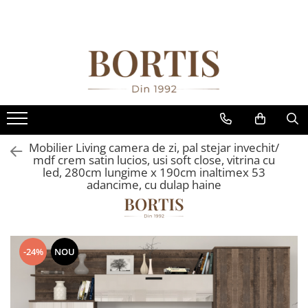
Toate Produsele
Living
Fotolii balansoar/relaxante
Canapele
Coltare/canapele in L
Mobilier Living camera de zi, pal stejar invechit/
Comode
mdf crem satin lucios, usi soft close, vitrina cu
led, 280cm lungime x 190cm inaltimex 53
Comode lux-ultramoderne
adancime, cu dulap haine
Comode stil clasic/rustic
Fotolii
Fotolii extensibile
-24%
NOU
Masute de cafea
Mese sufragerie/dining
Rafturi/ etajere carti