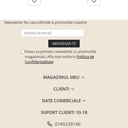
Seturi mobilier birou complet
Camera copiilor
Birouri camera copilului
Newsletter
Nu rata ofertele si promotiile noastre
Canapele copii
Fotolii
Paturi pentru copii
Vreau sa primesc newsletter cu promotiile
Paturi supraetajate
magazinului. Afla mai multe in
Politica de
Confidentialitate
Covoare
COVOARE CLASICE
MAGAZINUL MEU
COVOARE PUFOASE(SHAGGY)FIR
LUNG
CLIENTI
Mobilier Gradina
DATE COMERCIALE
Banci gradina si terasa
Mese gradina
SUPORT CLIENTI
10-18
Scaune de gradina
0740239140