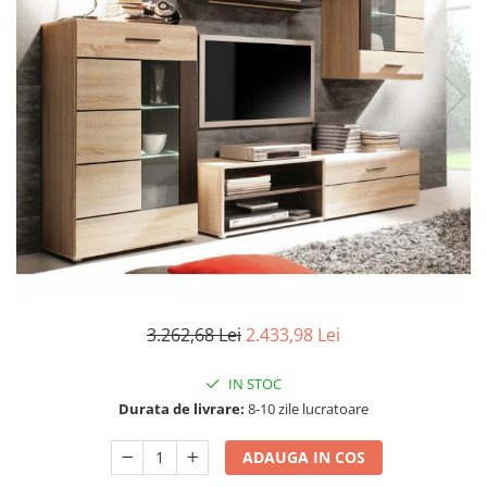
Seturi dormitoare complete
Set mobilier Living
Suporturi saltea/Somiere/Gratii
Seturi masa +scaune dining
pentru pat
Tabureti
3.262,68 Lei
2.433,98 Lei
IN STOC
Durata de livrare:
8-10 zile lucratoare
ADAUGA IN COS