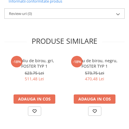
Informatii conformitate produs
Review-uri
(0)
PRODUSE SIMILARE
Fotoliu de birou, gri,
Fotoliu de birou, negru,
-18%
-18%
FOSTER TYP 1
FOSTER TYP 1
623,75 Lei
573,75 Lei
511,48 Lei
470,48 Lei
ADAUGA IN COS
ADAUGA IN COS