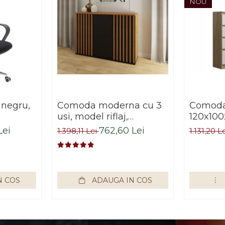
NOU
 negru,
Comoda moderna cu 3
Comoda 
usi, model riflaj,
120x100
negru/stejar artisan,
sonoma/
Lei
762,60 Lei
1.398,11 Lei
1.131,20 L
120x88x44 cm, Bortis
living, 
impex
Bortis 
N COS
ADAUGA IN COS