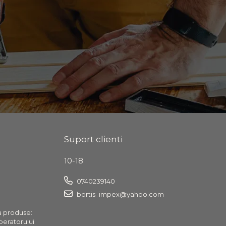
Suport clienti
10-18
0740239140
bortis_impex@yahoo.com
a produse:
operatorului