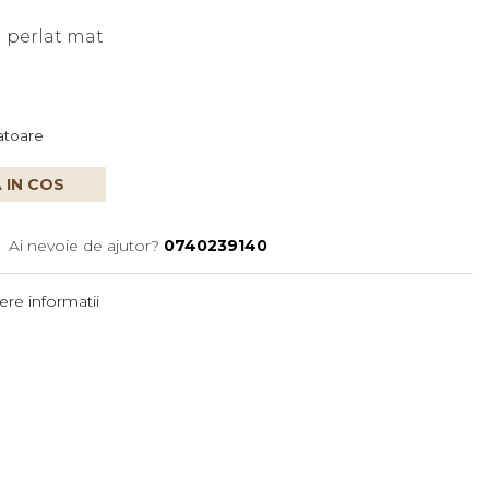
i perlat mat
ratoare
 IN COS
Ai nevoie de ajutor?
0740239140
re informatii