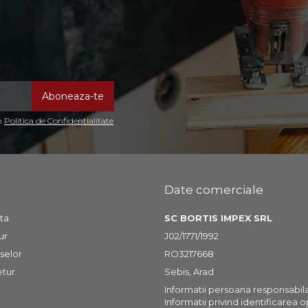
in
Politica de Confidentialitate
Date comerciale
ta
SC BORTIS IMPEX SRL
ur
J02/1771/1992
selor
RO3217668
etur
Sebis, Arad
Informatii persoana responsabil
Informatii privind identificarea 