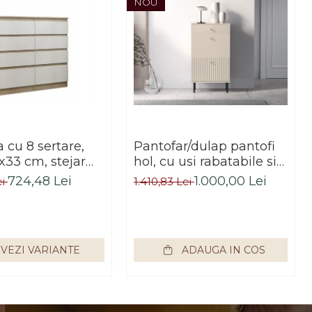
NOU
cu 8 sertare,
Pantofar/dulap pantofi
x33 cm, stejar
hol, cu usi rabatabile si
alb, pentru hol,
sertar,bej crem casmir,
724,48 Lei
1.000,00 Lei
ei
1.410,83 Lei
dormitor, birou,
pal+mdf casmir , 98x
Impex
55x34 cm, usa mdf cu
model riflaj, picioare
negre, butoni auriu,
VEZI VARIANTE
ADAUGA IN COS
Bortis