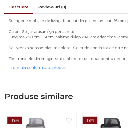
Comode
Descriere
Review-uri
(0)
Comode lux-ultramoderne
Dulapuri haine si Sifoniere
Sufragerie mobilier de living , fabricat din pal melaminat , 16 mm 
Masute de toaleta
Culori : Stejar artisan / gri perlat mat
Lungime 200 cm , 161 cm inaltime dulap x 40 cm adancime -comoda
Noptiere dormitor
Se livreaza neasamblat , in colete ! Coletele contin tot ce este ne
Paturi cu saltea
inclusa(pachet promo)
Electronicele din imagini si alte obiecte sunt doar pentru decor , n
Paturi de 1 persoana
Informatii conformitate produs
Paturi lemn & pal
Paturi metalice
Paturi tapitate
Produse similare
Saltele
Seturi dormitoare
complete
-18%
-18%
Suporturi