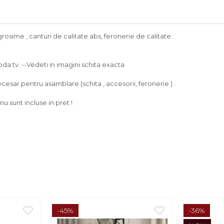
grosime , canturi de calitate abs, feronerie de calitate .
 tv. --Vedeti in imagini schita exacta
cesar pentru asamblare (schita , accesorii, feronerie ) .
u sunt incluse in pret !
-45%
-36%