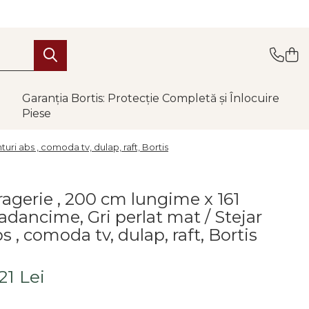
Garanția Bortis: Protecție Completă și Înlocuire
Piese
uri abs , comoda tv, dulap, raft, Bortis
ragerie , 200 cm lungime x 161
adancime, Gri perlat mat / Stejar
s , comoda tv, dulap, raft, Bortis
21 Lei