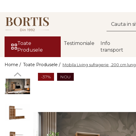
Toate Produsele
Living
Fotolii balansoar/relaxante
Toate
Testimoniale
Info
Produsele
transport
Canapele
Coltare/canapele in L
Home /
Toate Produsele /
Mobila Living sufragerie , 200 cm lungi
Comode
-37%
NOU
Comode lux-ultramoderne
Comode stil clasic/rustic
Fotolii
Fotolii extensibile
Masute de cafea
Mese sufragerie/dining