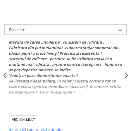
Dulapuri haine si Sifoniere
Masute de toaleta
Noptiere dormitor
Paturi cu saltea inclusa(pachet
Descriere
promo)
Masuta de cafea ,moderna , cu sistem de ridicare .
Paturi de 1 persoana
Fabricata din pal melaminat ,culoarea stejar sonoma/ alb .
Paturi lemn & pal
Ideala pentru orice living ! Practica si rezistenta !
Sistemul de ridicare , permite sa fie utilizata masa la o
Paturi metalice
inaltime mai ridicata , anume pentru leptop ,etc . Inauntru
Paturi tapitate
se pot depozita obiecte, in ladita .
Vedeti in poze dimensiunile exacte !
Saltele
Se livreaza neasamblata, in colet ! Coletul contine tot ce
este necesat pentru asamblare (accesorii, feronerie, schita
Seturi dormitoare complete
de asamblare ) . Usor de asamblat !
Suporturi saltea/Somiere/Gratii
pentru pat
Material
PAL
Mobilier Hol/Cuiere
Banci pentru asteptare
VEZI MAI MULT
CARACTERISTICI GENERALE
Colectia casmir -seturi
Informatii conformitate produs