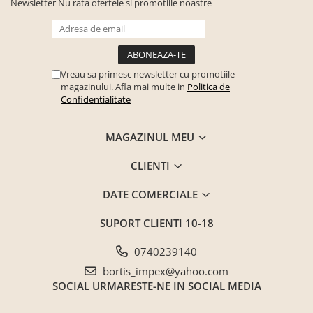
Newsletter
Nu rata ofertele si promotiile noastre
Seturi mobilier birou complet
DIMENSIUNI
Camera copiilor
Lungime
98 cm
Birouri camera copilului
Grosime blat
18 mm
Canapele copii
Vreau sa primesc newsletter cu promotiile
magazinului. Afla mai multe in
Politica de
Fotolii
Confidentialitate
Brand:
Bortis Impex
Paturi pentru copii
Paturi supraetajate
MAGAZINUL MEU
Covoare
CLIENTI
COVOARE CLASICE
DATE COMERCIALE
COVOARE PUFOASE(SHAGGY)FIR
LUNG
SUPORT CLIENTI
10-18
Mobilier Gradina
Banci gradina si terasa
0740239140
bortis_impex@yahoo.com
Mese gradina
SOCIAL
URMARESTE-NE IN SOCIAL MEDIA
Scaune de gradina