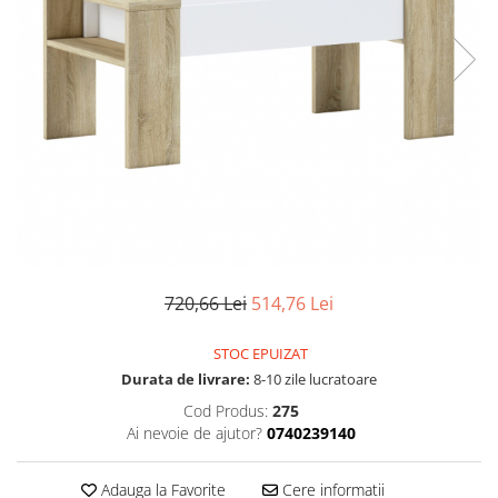
Scaune living/dining
Set mobilier Living
Seturi masa +scaune dining
Tabureti
Bucatarie
Suporturi si tavi
Chiuvete bucatarie
Mese bucatarie /dining
Mobilier/seturi de bucatarie
720,66 Lei
514,76 Lei
Scaune bucatarie
STOC EPUIZAT
Scaune din lemn
Durata de livrare:
8-10 zile lucratoare
Dormitor
Cod Produs:
275
Comode
Ai nevoie de ajutor?
0740239140
Comode lux-ultramoderne
Adauga la Favorite
Cere informatii