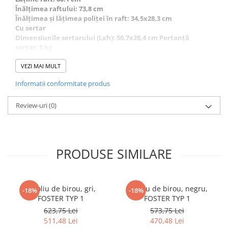
Înălţimea raftului: 73,8 cm
Înălţimea şi lăţimea poliţei în raft: 34,5x28,3 cm
Cu sertar
Dimensiunile sertarului (Lxh): 50,7x28,4 cm Portanţă
sertar: 5 kg
Cu rafturi Portanţa rafturilor: 5 cm
Spaţiu de depozitare deschis Portanţa blatului mesei: 35 kg
VEZI MAI MULT
Livrat dezasamblat, in colete . Coletele contin tot ce este
Informatii conformitate produs
necesar pentru asamblare
Review-uri
(0)
PRODUSE SIMILARE
Fotoliu de birou, gri,
Fotoliu de birou, negru,
-18%
-18%
FOSTER TYP 1
FOSTER TYP 1
623,75 Lei
573,75 Lei
511,48 Lei
470,48 Lei