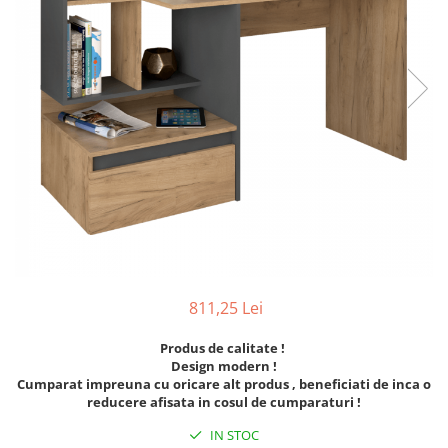
Seturi dormitoare complete
Set mobilier Living
Suporturi saltea/Somiere/Gratii
Seturi masa +scaune dining
pentru pat
Tabureti
811,25 Lei
Produs de calitate !
Design modern !
Cumparat impreuna cu oricare alt produs , beneficiati de inca o
reducere afisata in cosul de cumparaturi !
IN STOC