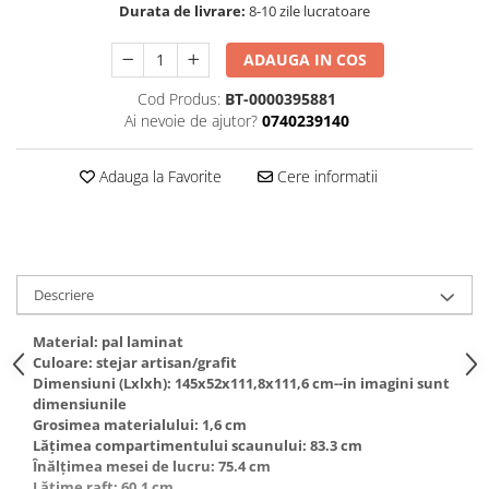
Durata de livrare:
8-10 zile lucratoare
ADAUGA IN COS
Cod Produs:
BT-0000395881
Ai nevoie de ajutor?
0740239140
Adauga la Favorite
Cere informatii
Descriere
Material: pal laminat
Culoare: stejar artisan/grafit
Dimensiuni (Lxlxh): 145x52x111,8x111,6 cm--in imagini sunt
dimensiunile
Grosimea materialului: 1,6 cm
Lăţimea compartimentului scaunului: 83.3 cm
Înălţimea mesei de lucru: 75.4 cm
Lăţime raft: 60.1 cm