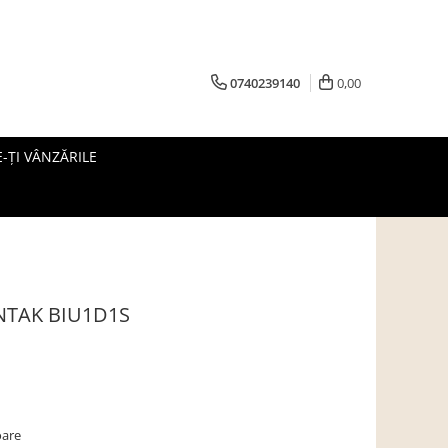
0740239140
0,00
-ȚI VÂNZĂRILE
KENTAK BIU1D1S
oare