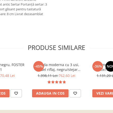
 antic Sertar Portanţă sertar: 3
ort glisant pentru tastatură
ioare: 8 cm Livrat dezasamblat
PRODUSE SIMILARE
, negru, FOSTER
Comoda moderna cu 3 usi,
Comoda c
-45%
-36%
NO
 1
model riflaj, negru/stejar
120x100x3
artisan, 120x88x44 cm, Bortis
sonoma/alb, p
70,48 Lei
1.398,11 Lei
762,60 Lei
1.131,20 
impex
dormitor, bir
COS
ADAUGA IN COS
VEZI VAR