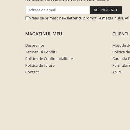
cuiere/mobila hol Rai casmir
Pantofare Hol
Vreau sa primesc newsletter cu promotiile magazinului. Af
Set mobilier Hol modern cu
panouri tapitate
MAGAZINUL MEU
CLIENTI
Seturi hol cuiere
Mobilier Birou
Despre noi
Metode de
Termeni si Conditii
Politica d
Fotolii
Politica de Confidentialitate
Garantia 
Birouri
Politica de livrare
Formular 
Birouri pe colt
Contact
ANPC
Canapele birou
Dulapuri birou/bibliorafturi
Mese birou
rafturi/etajere carti
Scaune Birou
Scaune conferinta-vizitator