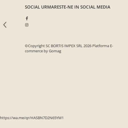
Seturi mobilier birou complet
SOCIAL
URMARESTE-NE IN SOCIAL MEDIA
Camera copiilor
Birouri camera copilului
Canapele copii
Fotolii
©Copyright SC BORTIS IMPEX SRL 2026
Platforma E-
Paturi pentru copii
commerce by Gomag
Paturi supraetajate
Covoare
COVOARE CLASICE
COVOARE PUFOASE(SHAGGY)FIR
LUNG
Mobilier Gradina
Banci gradina si terasa
Mese gradina
https://wa.me/qr/HASBN7D2N65YM1
Scaune de gradina