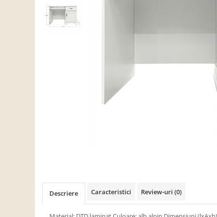
Scaune living/dining
Set mobilier Living
Seturi masa +scaune dining
Tabureti
Bucatarie
Suporturi si tavi
Chiuvete bucatarie
Mese bucatarie /dining
Mobilier/seturi de bucatarie
Scaune bucatarie
Scaune din lemn
Dormitor
Comode
Caracteristici
Review-uri
(0)
Descriere
Comode lux-ultramoderne
Material: DTD laminat Culoare: alb alpin Dimensiuni (lxAx