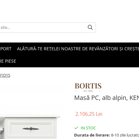
SPORT
ALĂTURĂ-TE REȚELEI NOASTRE DE REVÂNZĂTORI ȘI CREȘTE
E PIESE
IU1D1S
Masă PC, alb alpin, 
2.106,25 Lei
IN STOC
Durata de livrare:
8-10 zile lucrat