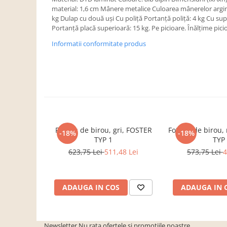
Dulapuri haine si Sifoniere
material: 1,6 cm Mânere metalice Culoarea mânerelor argint
Masute de toaleta
kg Dulap cu două uşi Cu poliţă Portanţă poliţă: 4 kg Cu sup
Portanţă placă superioară: 15 kg. Pe picioare. Înălţime pic
Noptiere dormitor
Informatii conformitate produs
Paturi cu saltea inclusa(pachet
promo)
Paturi de 1 persoana
Paturi lemn & pal
Paturi metalice
Paturi tapitate
Fotoliu de birou, gri, FOSTER
Fotoliu de birou
-18%
-18%
Saltele
TYP 1
TYP
623,75 Lei
511,48 Lei
573,75 Lei
4
Seturi dormitoare complete
Suporturi saltea/Somiere/Gratii
pentru pat
ADAUGA IN COS
ADAUGA IN 
Mobilier Hol/Cuiere
Banci pentru asteptare
Colectia casmir -seturi
Newsletter
Nu rata ofertele si promotiile noastre