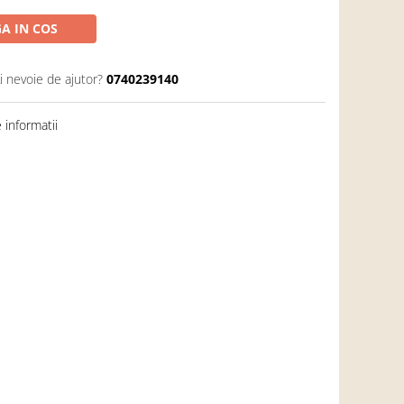
A IN COS
i nevoie de ajutor?
0740239140
informatii