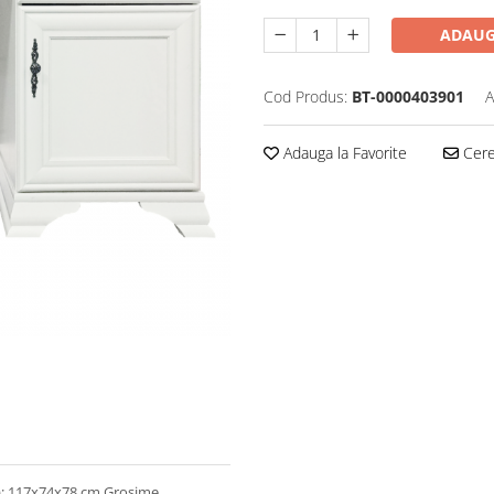
ADAUG
Cod Produs:
BT-0000403901
A
Adauga la Favorite
Cere 
h): 117x74x78 cm Grosime