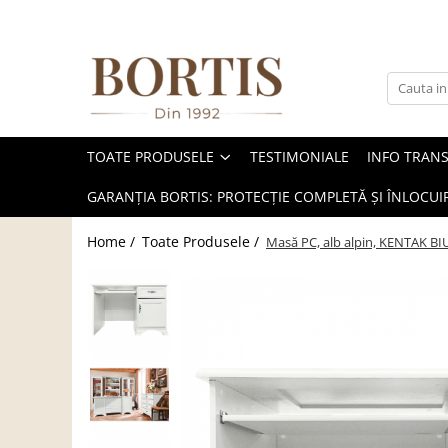
Toate Produsele
Living
Fotolii balansoar/relaxante
TOATE PRODUSELE
TESTIMONIALE
INFO TRAN
Canapele
Coltare/canapele in L
GARANȚIA BORTIS: PROTECȚIE COMPLETĂ ȘI ÎNLOCUIR
Comode
Home /
Toate Produsele /
Masă PC, alb alpin, KENTAK B
Comode lux-ultramoderne
Comode stil clasic/rustic
Fotolii
Fotolii extensibile
Masute de cafea
Mese sufragerie/dining
Rafturi/ etajere carti