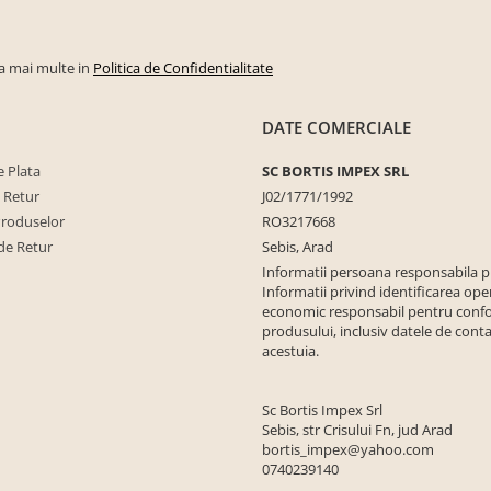
la mai multe in
Politica de Confidentialitate
DATE COMERCIALE
 Plata
SC BORTIS IMPEX SRL
e Retur
J02/1771/1992
Produselor
RO3217668
de Retur
Sebis, Arad
Informatii persoana responsabila 
Informatii privind identificarea ope
economic responsabil pentru conf
produsului, inclusiv datele de conta
acestuia.
Sc Bortis Impex Srl
Sebis, str Crisului Fn, jud Arad
bortis_impex@yahoo.com
0740239140