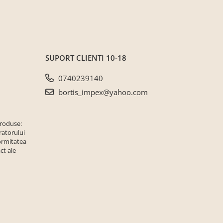
SUPORT CLIENTI
10-18
0740239140
bortis_impex@yahoo.com
produse:
ratorului
ormitatea
ct ale