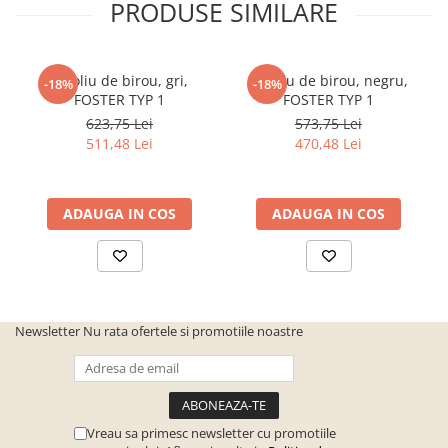
PRODUSE SIMILARE
Fotoliu de birou, gri,
Fotoliu de birou, negru,
-18%
-18%
FOSTER TYP 1
FOSTER TYP 1
623,75 Lei
573,75 Lei
511,48 Lei
470,48 Lei
ADAUGA IN COS
ADAUGA IN COS
Newsletter
Nu rata ofertele si promotiile noastre
Vreau sa primesc newsletter cu promotiile