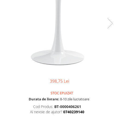
Seturi dormitoare complete
Set mobilier Living
Suporturi saltea/Somiere/Gratii
Seturi masa +scaune dining
pentru pat
Tabureti
398,75 Lei
STOC EPUIZAT
Durata de livrare:
8-10 zile lucratoare
Cod Produs:
BT-0000406261
Ai nevoie de ajutor?
0740239140