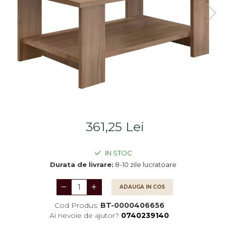
Saltele
Scaune living/dining
Seturi dormitoare
Set mobilier Living
complete
Seturi masa +scaune
Suporturi
dining
saltea/Somiere/Gratii
Tabureti
pentru pat
361,25 Lei
IN STOC
Durata de livrare:
8-10 zile lucratoare
ADAUGA IN COS
Cod Produs:
BT-0000406656
Ai nevoie de ajutor?
0740239140