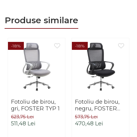
Produse similare
-18%
-18%
Fotoliu de birou,
Fotoliu de birou,
gri, FOSTER TYP 1
negru, FOSTER
TYP 1
623,75 Lei
573,75 Lei
511,48 Lei
470,48 Lei