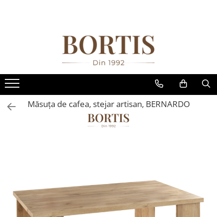
Living
Bucatarie
Dormitor
Mobilier Hol/Cuiere
Mobilier Birou
Camera copiilor
Covoare
Mobilier Gradina
Electrocasnice incorporabile ,Chiuvete si baterii
Paturi tapitate , Canapele si Coltare la comanda !
Fotolii balansoar/relaxante
Suporturi si tavi
Comode
Banci pentru asteptare
Fotolii
Birouri camera copilului
COVOARE CLASICE
Banci gradina si terasa
Baterii bucatarie
Coltare/canapele in L
Canapele
Chiuvete bucatarie
Comode lux-ultramoderne
Colectia casmir -seturi
Birouri
Canapele copii
COVOARE PUFOASE(SHAGGY)FIR
Mese gradina
Chiuvete bucatarie
Paturi tapitate dormitor
cuiere/mobila hol Rai casmir
LUNG
Coltare/canapele in L
Mese bucatarie /dining
Dulapuri haine si Sifoniere
Birouri pe colt
Fotolii
Scaune de gradina
Cuptoare cu microunde
Paturi tapitate dormitor
Pantofare Hol
incorporabile
Comode
Mobilier/seturi de bucatarie
Masute de toaleta
Canapele birou
Paturi pentru copii
Seturi de gradina
Set mobilier Hol modern cu
Cuptoare incorporabile
Măsuţa de cafea, stejar artisan, BERNARDO
Comode lux-ultramoderne
Scaune bucatarie
Noptiere dormitor
Dulapuri birou/bibliorafturi
Paturi supraetajate
Sezlonguri
panouri tapitate
Hote
Comode stil clasic/rustic
Scaune din lemn
Paturi cu saltea inclusa(pachet
Mese birou
Sezlonguri de gradina si terasa
Seturi hol cuiere
promo)
Masini de spalat vase
Fotolii
rafturi/etajere carti
Paturi de 1 persoana
Oale sub presiune
Fotolii extensibile
Scaune Birou
Paturi lemn & pal
Plite incorporabile
Masute de cafea
Scaune conferinta-vizitator
Paturi metalice
Prajitoare paine
Mese sufragerie/dining
Seturi mobilier birou complet
Paturi tapitate
Storcatoare
Rafturi/ etajere carti
Saltele
Scaune living/dining