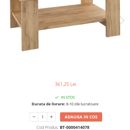
Seturi dormitoare complete
Set mobilier Living
Suporturi saltea/Somiere/Gratii
Seturi masa +scaune dining
pentru pat
Tabureti
361,25 Lei
IN STOC
Durata de livrare:
8-10 zile lucratoare
ADAUGA IN COS
Cod Produs:
BT-0000414078