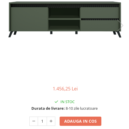
Seturi dormitoare complete
Set mobilier Living
Suporturi saltea/Somiere/Gratii
Seturi masa +scaune dining
pentru pat
Tabureti
1.456,25 Lei
IN STOC
Durata de livrare:
8-10 zile lucratoare
ADAUGA IN COS