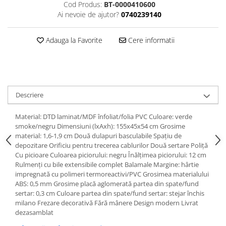
Cod Produs:
BT-0000410600
Ai nevoie de ajutor?
0740239140
Adauga la Favorite
Cere informatii
Descriere
Material: DTD laminat/MDF înfoliat/folia PVC Culoare: verde
smoke/negru Dimensiuni (lxAxh): 155x45x54 cm Grosime
material: 1,6-1,9 cm Două dulapuri basculabile Spaţiu de
depozitare Orificiu pentru trecerea cablurilor Două sertare Poliţă
Cu picioare Culoarea piciorului: negru Înălţimea piciorului: 12 cm
Rulmenţi cu bile extensibile complet Balamale Margine: hârtie
impregnată cu polimeri termoreactivi/PVC Grosimea materialului
ABS: 0,5 mm Grosime placă aglomerată partea din spate/fund
sertar: 0,3 cm Culoare partea din spate/fund sertar: stejar închis
milano Frezare decorativă Fără mânere Design modern Livrat
dezasamblat