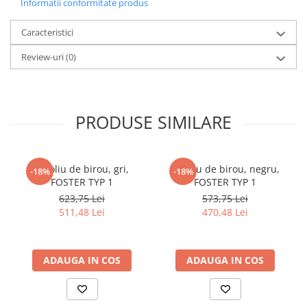
Informatii conformitate produs
Caracteristici
Review-uri
(0)
PRODUSE SIMILARE
Fotoliu de birou, gri,
Fotoliu de birou, negru,
-18%
-18%
FOSTER TYP 1
FOSTER TYP 1
623,75 Lei
573,75 Lei
511,48 Lei
470,48 Lei
ADAUGA IN COS
ADAUGA IN COS