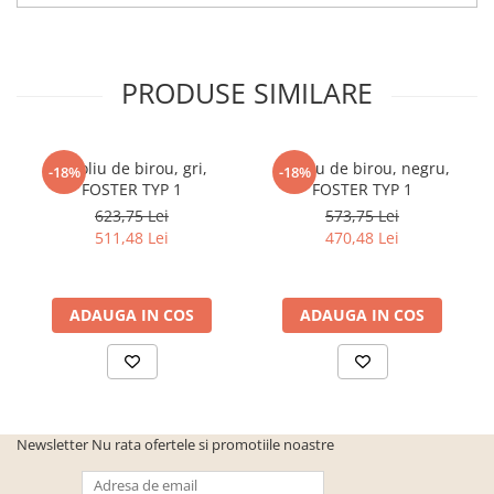
cuiere/mobila hol Rai casmir
Pantofare Hol
Set mobilier Hol modern cu
PRODUSE SIMILARE
panouri tapitate
Seturi hol cuiere
Fotoliu de birou, gri,
Fotoliu de birou, negru,
-18%
-18%
Mobilier Birou
FOSTER TYP 1
FOSTER TYP 1
Fotolii
623,75 Lei
573,75 Lei
Birouri
511,48 Lei
470,48 Lei
Birouri pe colt
Canapele birou
ADAUGA IN COS
ADAUGA IN COS
Dulapuri birou/bibliorafturi
Mese birou
rafturi/etajere carti
Scaune Birou
Newsletter
Nu rata ofertele si promotiile noastre
Scaune conferinta-vizitator