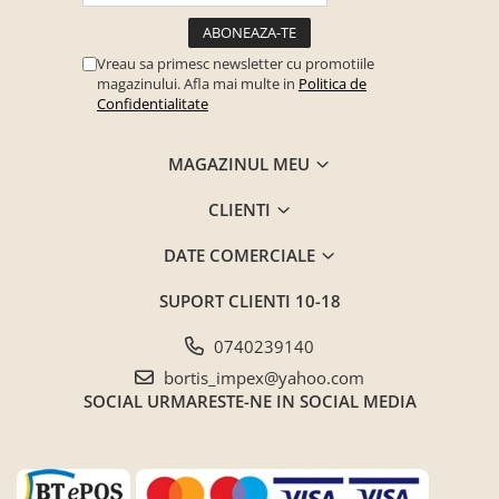
Seturi mobilier birou complet
Camera copiilor
Vreau sa primesc newsletter cu promotiile
Birouri camera copilului
magazinului. Afla mai multe in
Politica de
Confidentialitate
Canapele copii
Fotolii
MAGAZINUL MEU
Paturi pentru copii
CLIENTI
Paturi supraetajate
Covoare
DATE COMERCIALE
COVOARE CLASICE
SUPORT CLIENTI
10-18
COVOARE PUFOASE(SHAGGY)FIR
LUNG
0740239140
Mobilier Gradina
bortis_impex@yahoo.com
SOCIAL
URMARESTE-NE IN SOCIAL MEDIA
Banci gradina si terasa
Mese gradina
Scaune de gradina