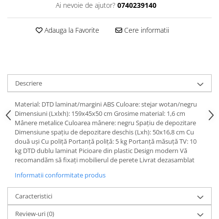
Dulapuri haine si Sifoniere
Ai nevoie de ajutor?
0740239140
Masute de toaleta
Adauga la Favorite
Cere informatii
Noptiere dormitor
Paturi cu saltea inclusa(pachet
promo)
Paturi de 1 persoana
Descriere
Paturi lemn & pal
Paturi metalice
Material: DTD laminat/margini ABS Culoare: stejar wotan/negru
Dimensiuni (Lxlxh): 159x45x50 cm Grosime material: 1,6 cm
Paturi tapitate
Mânere metalice Culoarea mânere: negru Spaţiu de depozitare
Dimensiune spaţiu de depozitare deschis (Lxh): 50x16,8 cm Cu
Saltele
două uşi Cu poliţă Portanţă poliţă: 5 kg Portanţă măsuţă TV: 10
Seturi dormitoare complete
kg DTD dublu laminat Picioare din plastic Design modern Vă
recomandăm să fixaţi mobilierul de perete Livrat dezasamblat
Suporturi saltea/Somiere/Gratii
pentru pat
Informatii conformitate produs
Mobilier Hol/Cuiere
Caracteristici
Banci pentru asteptare
Review-uri
(0)
Colectia casmir -seturi