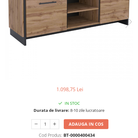
Scaune living/dining
Set mobilier Living
Seturi masa +scaune dining
Tabureti
Bucatarie
Suporturi si tavi
Chiuvete bucatarie
Mese bucatarie /dining
Mobilier/seturi de bucatarie
1.098,75 Lei
Scaune bucatarie
Scaune din lemn
IN STOC
Durata de livrare:
8-10 zile lucratoare
Dormitor
Comode
ADAUGA IN COS
Comode lux-ultramoderne
Cod Produs:
BT-0000400434