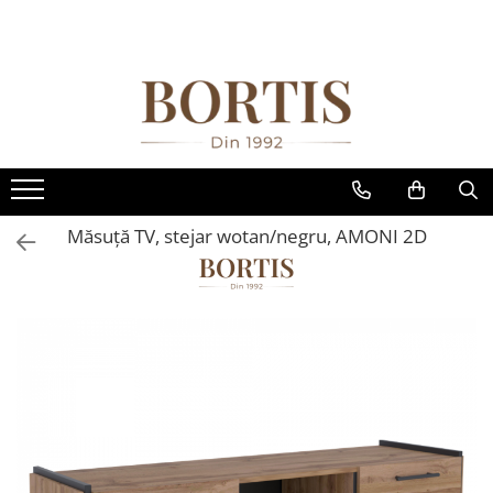
Toate Produsele
Living
Fotolii balansoar/relaxante
Canapele
Coltare/canapele in L
Măsuţă TV, stejar wotan/negru, AMONI 2D
Comode
Comode lux-ultramoderne
Comode stil clasic/rustic
Fotolii
Fotolii extensibile
Masute de cafea
Mese sufragerie/dining
Rafturi/ etajere carti