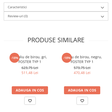
Caracteristici
Review-uri
(0)
PRODUSE SIMILARE
Fotoliu de birou, gri,
Fotoliu de birou, negru,
-18%
-18%
FOSTER TYP 1
FOSTER TYP 1
623,75 Lei
573,75 Lei
511,48 Lei
470,48 Lei
ADAUGA IN COS
ADAUGA IN COS