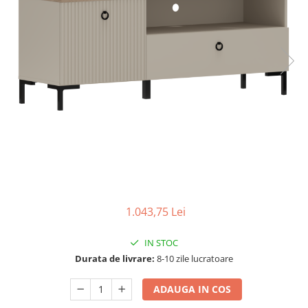
Seturi dormitoare complete
Set mobilier Living
Suporturi saltea/Somiere/Gratii
Seturi masa +scaune dining
pentru pat
Tabureti
1.043,75 Lei
IN STOC
Durata de livrare:
8-10 zile lucratoare
ADAUGA IN COS