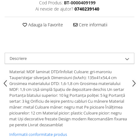
Cod Produs:
BT-0000409199
Ai nevoie de ajutor?
0740239140
Adauga la Favorite
Cere informatii
Descriere
Material: MDF laminat DTD/înfoliat Culoare: gri-maroniu
Taupe/stejar silverjack Dimensiuni (lxAxh): 135x41x54,4 cm
Grosimea materialului DTD: 1,6-1,8 cm Grosimea materialului
MDF: 1,9 cm Uşă simplă Spaţiu de depozitare deschis Un sertar
Portanţa blatului superior: 10 kg Portanţa poliţei: 5 kg Portanţă
sertar: 3 kg Orificiu de ieşire pentru cabluri Cu mânere Material
mâner: metal Culoare mâner: negru mat Pe picioare Înălţimea
picioarelor: 12 cm Material picior: plastic Culoare picior: negru
mat Uşi decorative frezate Design modern Recomandăm fixarea
pe perete Livrat dezasamblat
Informatii conformitate produs