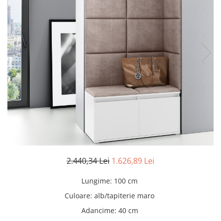
Scaune living/dining
Set mobilier Living
Seturi masa +scaune dining
Tabureti
Bucatarie
Suporturi si tavi
Chiuvete bucatarie
Mese bucatarie /dining
Mobilier/seturi de bucatarie
Scaune bucatarie
2.440,34 Lei
1.626,89 Lei
Scaune din lemn
Dormitor
Lungime
:
100 cm
Comode
Culoare
:
alb/tapiterie maro
Comode lux-ultramoderne
Adancime
:
40 cm