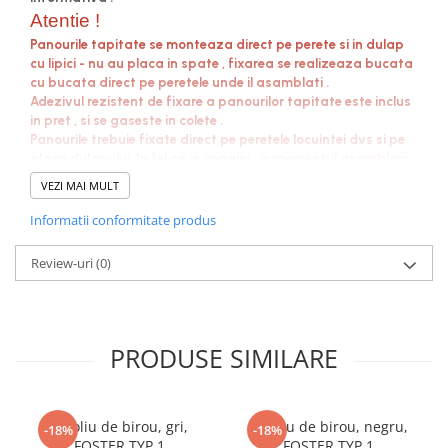
cuiere/mobila hol Rai casmir
Atentie !
Pantofare Hol
Panourile tapitate se monteaza direct pe perete si in dulap
cu lipici - nu au placa in spate , fixarea se realizeaza bucata
Set mobilier Hol modern cu
cu bucata direct pe peretele unde il asamblati .
panouri tapitate
Adezivul rezistent de fixare a panourilor tapitate este inclus
in pret , si se gaseste in colete .
Seturi hol cuiere
Panourile trebuie fixate direct pe peretele locuintei dvs si pe
Mobilier Birou
placa dulapului ,la fel ca in imagini , in momentul asamblarii ,
la colturile panourilor turnati putin adeziv din recipient si
Fotolii
VEZI MAI MULT
este fixat rapid .
Birouri
Urmariti si schita de asamblare , usor de asamblat .
Informatii conformitate produs
Se livreaza neasamblat,in colete . Coletele contin tot ce este necesar pentru
Birouri pe colt
asamblare .
Review-uri
(0)
Canapele birou
Dulapuri birou/bibliorafturi
Mese birou
PRODUSE SIMILARE
rafturi/etajere carti
Scaune Birou
Fotoliu de birou, gri,
Fotoliu de birou, negru,
-18%
-18%
Scaune conferinta-vizitator
FOSTER TYP 1
FOSTER TYP 1