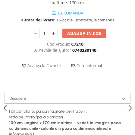
Dulapuri haine si Sifoniere
Inaltime
:
170 cm
Masute de toaleta
LA COMANDA
Noptiere dormitor
Durata de livrare:
15-22 zile lucratoare, la comanda
Paturi cu saltea inclusa(pachet
ADAUGA IN COS
promo)
Cod Produs:
C7210
Paturi de 1 persoana
Ai nevoie de ajutor?
0740239140
Paturi lemn & pal
Paturi metalice
Adauga la Favorite
Cere informatii
Paturi tapitate
Saltele
Seturi dormitoare complete
Descriere
Suporturi saltea/Somiere/Gratii
pentru pat
Hol pantofar cu panouri tapitate pentru colt ,
Mobilier Hol/Cuiere
stofa bej maro /pal alb carcasa ,
100 cm lungime x 170 cm inaltime --vedeti in imagine poza
Banci pentru asteptare
cu dimensiunile -culorile din poza cu dimensiunile este
Colectia casmir -seturi
informativa !