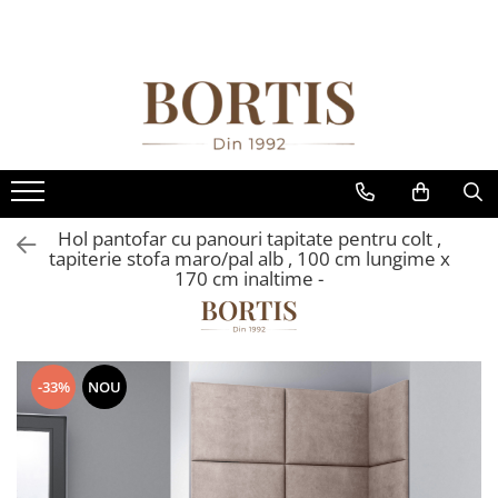
Toate Produsele
Living
Fotolii balansoar/relaxante
Canapele
Coltare/canapele in L
Hol pantofar cu panouri tapitate pentru colt ,
Comode
tapiterie stofa maro/pal alb , 100 cm lungime x
170 cm inaltime -
Comode lux-ultramoderne
Comode stil clasic/rustic
Fotolii
-33%
NOU
Fotolii extensibile
Masute de cafea
Mese sufragerie/dining
Rafturi/ etajere carti