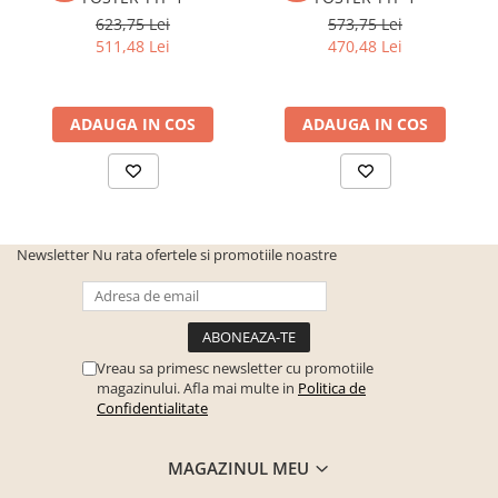
Seturi mobilier birou complet
623,75 Lei
573,75 Lei
511,48 Lei
470,48 Lei
Camera copiilor
Birouri camera copilului
Canapele copii
ADAUGA IN COS
ADAUGA IN COS
Fotolii
Paturi pentru copii
Paturi supraetajate
Covoare
Newsletter
Nu rata ofertele si promotiile noastre
COVOARE CLASICE
COVOARE PUFOASE(SHAGGY)FIR
LUNG
Vreau sa primesc newsletter cu promotiile
Mobilier Gradina
magazinului. Afla mai multe in
Politica de
Banci gradina si terasa
Confidentialitate
Mese gradina
MAGAZINUL MEU
Scaune de gradina