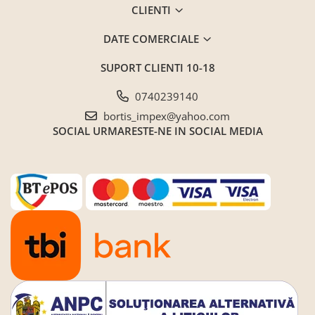
Seturi de gradina
CLIENTI
Sezlonguri
DATE COMERCIALE
Sezlonguri de gradina si terasa
SUPORT CLIENTI
10-18
Electrocasnice incorporabile
,Chiuvete si baterii
0740239140
Baterii bucatarie
bortis_impex@yahoo.com
Chiuvete bucatarie
SOCIAL
URMARESTE-NE IN SOCIAL MEDIA
Cuptoare cu microunde
incorporabile
Cuptoare incorporabile
Hote
Masini de spalat vase
Oale sub presiune
Plite incorporabile
Prajitoare paine
Storcatoare