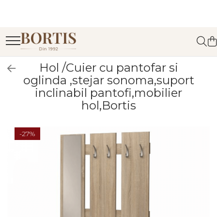
Toate Produsele
Living
Fotolii balansoar/relaxante
Hol /Cuier cu pantofar si
oglinda ,stejar sonoma,suport
Canapele
inclinabil pantofi,mobilier
Coltare/canapele in L
hol,Bortis
Comode
Comode lux-ultramoderne
-27%
Comode stil clasic/rustic
Fotolii
Fotolii extensibile
Masute de cafea
Mese sufragerie/dining