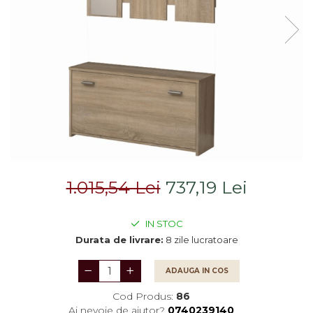
Rafturi/ etajere carti
Scaune living/dining
Set mobilier Living
Seturi masa +scaune
dining
Tabureti
Bucatarie
Suporturi si tavi
Chiuvete bucatarie
1.015,54 Lei
737,19 Lei
Mese bucatarie /dining
IN STOC
Mobilier/seturi de bucatarie
Durata de livrare:
8 zile lucratoare
Scaune bucatarie
ADAUGA IN COS
Scaune din lemn
Cod Produs:
86
Dormitor
Ai nevoie de ajutor?
0740239140