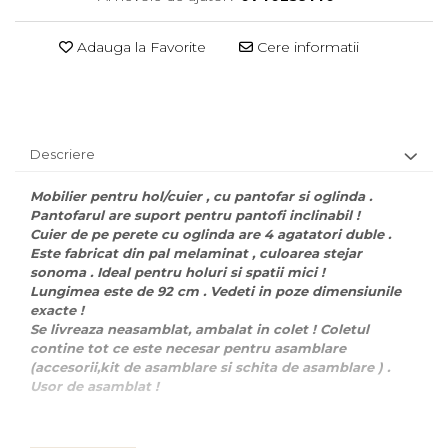
Comode
Comode lux-ultramoderne
Adauga la Favorite
Cere informatii
Dulapuri haine si Sifoniere
Masute de toaleta
Noptiere dormitor
Descriere
Paturi cu saltea
inclusa(pachet promo)
Mobilier pentru hol/cuier , cu pantofar si oglinda .
Pantofarul are suport pentru pantofi inclinabil !
Paturi de 1 persoana
Cuier de pe perete cu oglinda are 4 agatatori duble .
Este fabricat din pal melaminat , culoarea stejar
Paturi lemn & pal
sonoma . Ideal pentru holuri si spatii mici !
Paturi metalice
Lungimea este de 92 cm . Vedeti in poze dimensiunile
exacte !
Paturi tapitate
Se livreaza neasamblat, ambalat in colet ! Coletul
contine tot ce este necesar pentru asamblare
Saltele
(accesorii,kit de asamblare si schita de asamblare ) .
Usor de asamblat !
Seturi dormitoare
complete
Suporturi