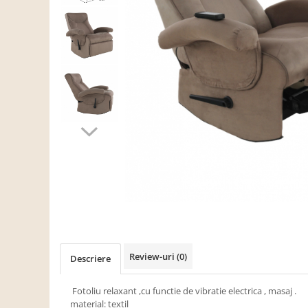
Scaune living/dining
Set mobilier Living
Seturi masa +scaune dining
Tabureti
Bucatarie
Suporturi si tavi
Chiuvete bucatarie
Mese bucatarie /dining
Mobilier/seturi de bucatarie
Scaune bucatarie
Scaune din lemn
Dormitor
Review-uri
(0)
Descriere
Comode
Comode lux-ultramoderne
Fotoliu relaxant ,cu functie de vibratie electrica , masaj .
material: textil