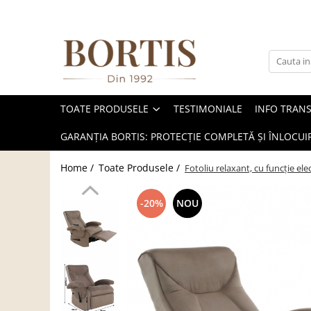
Toate Produsele
Living
Fotolii balansoar/relaxante
TOATE PRODUSELE
TESTIMONIALE
INFO TRAN
Canapele
Coltare/canapele in L
GARANȚIA BORTIS: PROTECȚIE COMPLETĂ ȘI ÎNLOCUIR
Comode
Home /
Toate Produsele /
Fotoliu relaxant, cu funcţie ele
Comode lux-ultramoderne
Comode stil clasic/rustic
-20%
NOU
Fotolii
Fotolii extensibile
Masute de cafea
Mese sufragerie/dining
Rafturi/ etajere carti