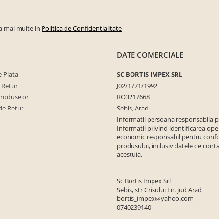
la mai multe in
Politica de Confidentialitate
DATE COMERCIALE
 Plata
SC BORTIS IMPEX SRL
e Retur
J02/1771/1992
Produselor
RO3217668
de Retur
Sebis, Arad
Informatii persoana responsabila 
Informatii privind identificarea ope
economic responsabil pentru conf
produsului, inclusiv datele de conta
acestuia.
Sc Bortis Impex Srl
Sebis, str Crisului Fn, jud Arad
bortis_impex@yahoo.com
0740239140