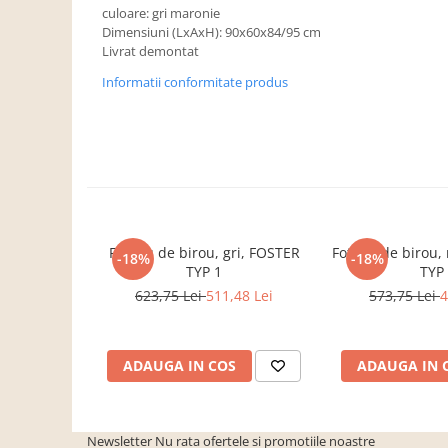
Dulapuri haine si Sifoniere
culoare: gri maronie
Dimensiuni (LxAxH): 90x60x84/95 cm
Masute de toaleta
Livrat demontat
Noptiere dormitor
Informatii conformitate produs
Paturi cu saltea inclusa(pachet
promo)
Paturi de 1 persoana
Paturi lemn & pal
Paturi metalice
Paturi tapitate
Fotoliu de birou, gri, FOSTER
Fotoliu de birou
-18%
-18%
Saltele
TYP 1
TYP
623,75 Lei
511,48 Lei
573,75 Lei
4
Seturi dormitoare complete
Suporturi saltea/Somiere/Gratii
pentru pat
ADAUGA IN COS
ADAUGA IN 
Mobilier Hol/Cuiere
Banci pentru asteptare
Colectia casmir -seturi
Newsletter
Nu rata ofertele si promotiile noastre