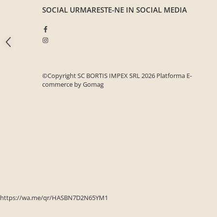
Seturi mobilier birou complet
SOCIAL
URMARESTE-NE IN SOCIAL MEDIA
Camera copiilor
Birouri camera copilului
Canapele copii
Fotolii
©Copyright SC BORTIS IMPEX SRL 2026
Platforma E-
Paturi pentru copii
commerce by Gomag
Paturi supraetajate
Covoare
COVOARE CLASICE
COVOARE PUFOASE(SHAGGY)FIR
LUNG
Mobilier Gradina
Banci gradina si terasa
Mese gradina
https://wa.me/qr/HASBN7D2N65YM1
Scaune de gradina