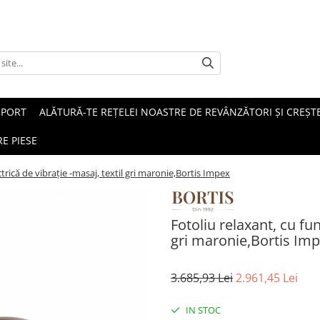
SPORT
ALĂTURĂ-TE REȚELEI NOASTRE DE REVÂNZĂTORI ȘI CREȘTE
E PIESE
ctrică de vibraţie -masaj, textil gri maronie,Bortis Impex
Fotoliu relaxant, cu fun
gri maronie,Bortis Im
3.685,93 Lei
2.961,45 Lei
IN STOC