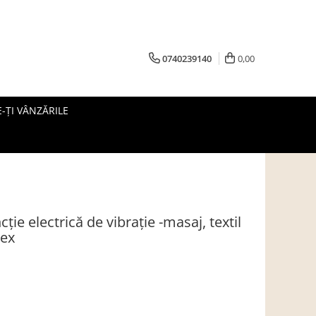
0740239140
0,00
-ȚI VÂNZĂRILE
cţie electrică de vibraţie -masaj, textil
pex