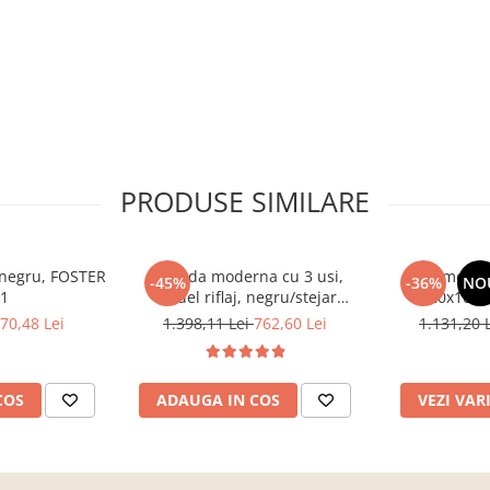
PRODUSE SIMILARE
, negru, FOSTER
Comoda moderna cu 3 usi,
Comoda c
-45%
-36%
NO
 1
model riflaj, negru/stejar
120x100x3
artisan, 120x88x44 cm, Bortis
sonoma/alb, p
70,48 Lei
1.398,11 Lei
762,60 Lei
1.131,20 
impex
dormitor, bir
COS
ADAUGA IN COS
VEZI VAR