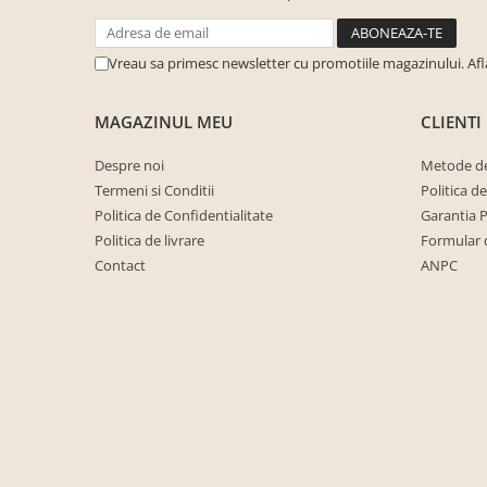
cuiere/mobila hol Rai casmir
Pantofare Hol
Vreau sa primesc newsletter cu promotiile magazinului. Af
Set mobilier Hol modern cu
panouri tapitate
MAGAZINUL MEU
CLIENTI
Seturi hol cuiere
Despre noi
Metode de
Mobilier Birou
Termeni si Conditii
Politica d
Fotolii
Politica de Confidentialitate
Garantia 
Birouri
Politica de livrare
Formular 
Contact
ANPC
Birouri pe colt
Canapele birou
Dulapuri birou/bibliorafturi
Mese birou
rafturi/etajere carti
Scaune Birou
Scaune conferinta-vizitator