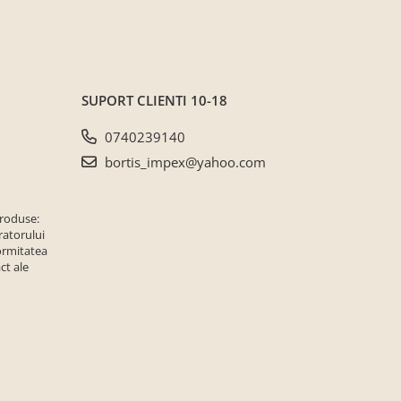
SUPORT CLIENTI
10-18
0740239140
bortis_impex@yahoo.com
produse:
ratorului
ormitatea
ct ale