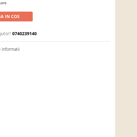
oare
A IN COS
jutor?
0740239140
informatii