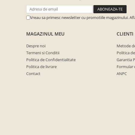
cuiere/mobila hol Rai casmir
Pantofare Hol
Vreau sa primesc newsletter cu promotiile magazinului. Af
Set mobilier Hol modern cu
panouri tapitate
MAGAZINUL MEU
CLIENTI
Seturi hol cuiere
Despre noi
Metode de
Mobilier Birou
Termeni si Conditii
Politica d
Fotolii
Politica de Confidentialitate
Garantia 
Birouri
Politica de livrare
Formular 
Contact
ANPC
Birouri pe colt
Canapele birou
Dulapuri birou/bibliorafturi
Mese birou
rafturi/etajere carti
Scaune Birou
Scaune conferinta-vizitator