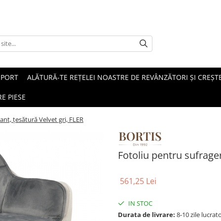
SPORT
ALĂTURĂ-TE REȚELEI NOASTRE DE REVÂNZĂTORI ȘI CREȘTE
E PIESE
ant, ţesătură Velvet gri, FLER
Fotoliu pentru sufrager
561,25 Lei
IN STOC
Durata de livrare:
8-10 zile lucrat