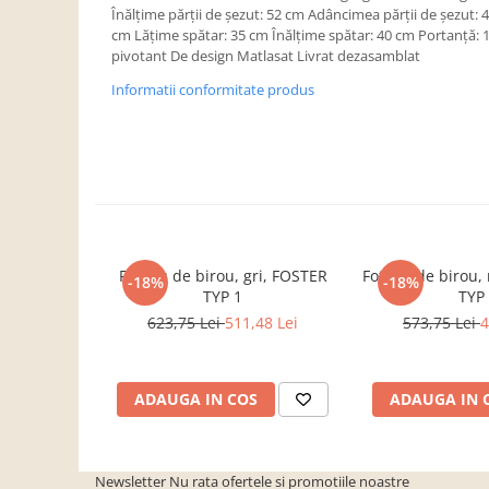
Dulapuri haine si Sifoniere
Înălţime părţii de şezut: 52 cm Adâncimea părţii de şezut: 
cm Lăţime spătar: 35 cm Înălţime spătar: 40 cm Portanţă: 
Masute de toaleta
pivotant De design Matlasat Livrat dezasamblat
Noptiere dormitor
Informatii conformitate produs
Paturi cu saltea inclusa(pachet
promo)
Paturi de 1 persoana
Paturi lemn & pal
Paturi metalice
Paturi tapitate
Fotoliu de birou, gri, FOSTER
Fotoliu de birou
-18%
-18%
Saltele
TYP 1
TYP
623,75 Lei
511,48 Lei
573,75 Lei
4
Seturi dormitoare complete
Suporturi saltea/Somiere/Gratii
pentru pat
ADAUGA IN COS
ADAUGA IN 
Mobilier Hol/Cuiere
Banci pentru asteptare
Colectia casmir -seturi
Newsletter
Nu rata ofertele si promotiile noastre