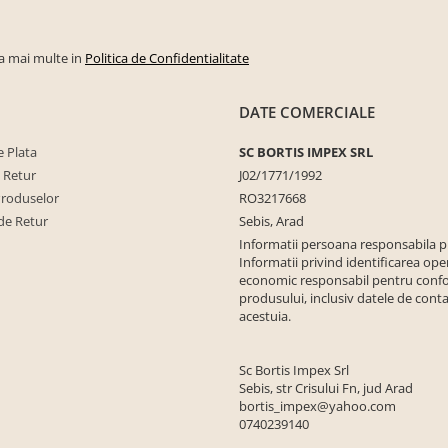
la mai multe in
Politica de Confidentialitate
DATE COMERCIALE
 Plata
SC BORTIS IMPEX SRL
e Retur
J02/1771/1992
Produselor
RO3217668
de Retur
Sebis, Arad
Informatii persoana responsabila 
Informatii privind identificarea ope
economic responsabil pentru conf
produsului, inclusiv datele de conta
acestuia.
Sc Bortis Impex Srl
Sebis, str Crisului Fn, jud Arad
bortis_impex@yahoo.com
0740239140