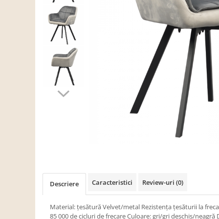
Scaune living/dining
Set mobilier Living
Seturi masa +scaune dining
Tabureti
Bucatarie
Suporturi si tavi
Chiuvete bucatarie
Mese bucatarie /dining
Mobilier/seturi de bucatarie
Scaune bucatarie
Scaune din lemn
Dormitor
Caracteristici
Review-uri
(0)
Descriere
Comode
Comode lux-ultramoderne
Material: ţesătură Velvet/metal Rezistenţa ţesăturii la fre
85 000 de cicluri de frecare Culoare: gri/gri deschis/neagr