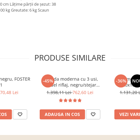
40 cm Lăţime părţii de şezut: 38
100 kg Greutate: 6 kg Scaun
PRODUSE SIMILARE
, negru, FOSTER
Comoda moderna cu 3 usi,
Comoda c
-45%
-36%
NO
 1
model riflaj, negru/stejar
120x100x3
artisan, 120x88x44 cm, Bortis
sonoma/alb, p
70,48 Lei
1.398,11 Lei
762,60 Lei
1.131,20 
impex
dormitor, bir
COS
ADAUGA IN COS
VEZI VAR