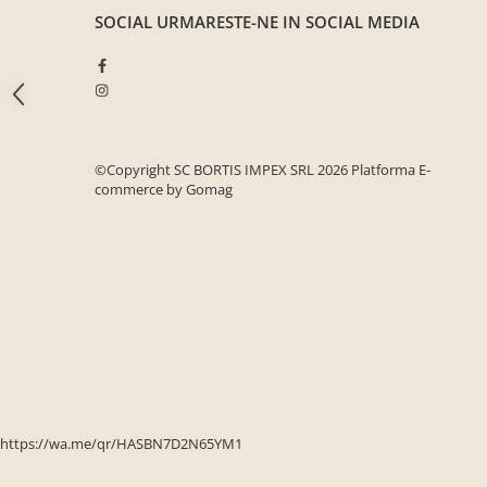
Seturi mobilier birou complet
SOCIAL
URMARESTE-NE IN SOCIAL MEDIA
Camera copiilor
Birouri camera copilului
Canapele copii
Fotolii
©Copyright SC BORTIS IMPEX SRL 2026
Platforma E-
Paturi pentru copii
commerce by Gomag
Paturi supraetajate
Covoare
COVOARE CLASICE
COVOARE PUFOASE(SHAGGY)FIR
LUNG
Mobilier Gradina
Banci gradina si terasa
Mese gradina
https://wa.me/qr/HASBN7D2N65YM1
Scaune de gradina