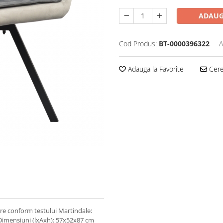
ADAUG
Cod Produs:
BT-0000396322
A
Adauga la Favorite
Cere 
care conform testului Martindale:
ă Dimensiuni (lxAxh): 57x52x87 cm