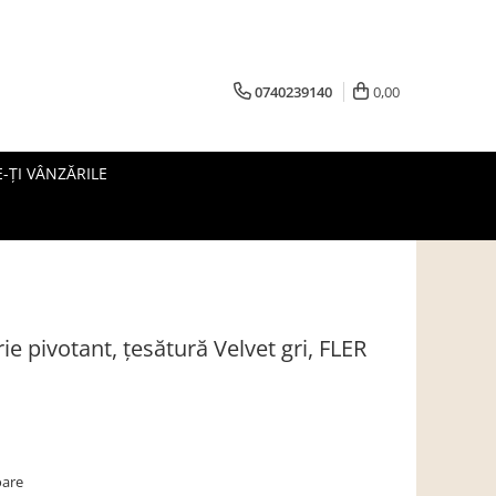
0740239140
0,00
-ȚI VÂNZĂRILE
ie pivotant, ţesătură Velvet gri, FLER
oare