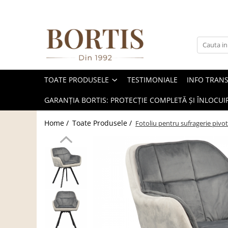
Toate Produsele
Living
Fotolii balansoar/relaxante
TOATE PRODUSELE
TESTIMONIALE
INFO TRAN
Canapele
Coltare/canapele in L
GARANȚIA BORTIS: PROTECȚIE COMPLETĂ ȘI ÎNLOCUIR
Comode
Home /
Toate Produsele /
Fotoliu pentru sufragerie pivot
Comode lux-ultramoderne
Comode stil clasic/rustic
Fotolii
Fotolii extensibile
Masute de cafea
Mese sufragerie/dining
Rafturi/ etajere carti