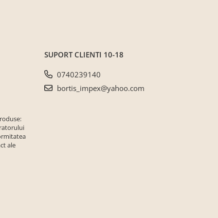
SUPORT CLIENTI
10-18
0740239140
bortis_impex@yahoo.com
produse:
ratorului
ormitatea
ct ale