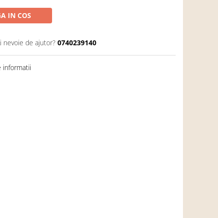
A IN COS
i nevoie de ajutor?
0740239140
informatii