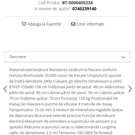
Dulapuri haine si Sifoniere
Cod Produs:
BT-0000405234
Ai nevoie de ajutor?
0740239140
Masute de toaleta
Noptiere dormitor
Adauga la Favorite
Cere informatii
Paturi cu saltea inclusa(pachet
promo)
Paturi de 1 persoana
Paturi lemn & pal
Descriere
Paturi metalice
Material:oţel/ţesătură Rezistenţa ţesăturii la frecare conform
Paturi tapitate
testului Martindale: 50.000 cicluri de frecare Umplutură: spumă
de înaltă densitate 240D Culoare: gri deschis Dimensiuni (Lxlxh):
Saltele
87x97-155x80-108 cm Înălţimea părţii de şezut: 49 cm Adâncimea
Seturi dormitoare complete
părţii de şezut: 56 cm Lăţime părţii de şezut: 56 cm Lăţime spătar:
79 cm Înălţime spătar: 70 cm Portanţă: 150 kg Poziţionabil De
Suporturi saltea/Somiere/Gratii
masaj De relaxare 6 puncte de vibraţie 8 metode de masaj
pentru pat
Temporizator 15-30 min 3 niveluri de intensitate reglabile Spaţiu
de depozitare Buzunare laterale practice Funcţie de ridicare
Mobilier Hol/Cuiere
electrică Mecanism de extindere a suportului de picioare şi a
Banci pentru asteptare
spatelui Ridicarea scaunului Livrat cu telecomandă Lungime
cablu de alimentare: 2,5 cm Tensiune: 100-240V Se livrează
Colectia casmir -seturi