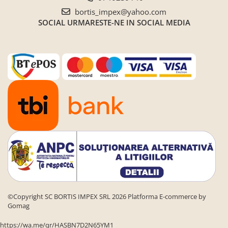
Seturi de gradina
bortis_impex@yahoo.com
Sezlonguri
SOCIAL
URMARESTE-NE IN SOCIAL MEDIA
Sezlonguri de gradina si terasa
Electrocasnice incorporabile
,Chiuvete si baterii
Baterii bucatarie
Chiuvete bucatarie
Cuptoare cu microunde
incorporabile
Cuptoare incorporabile
Hote
Masini de spalat vase
Oale sub presiune
Plite incorporabile
©Copyright SC BORTIS IMPEX SRL 2026
Platforma E-commerce by
Gomag
Prajitoare paine
https://wa.me/qr/HASBN7D2N65YM1
Storcatoare