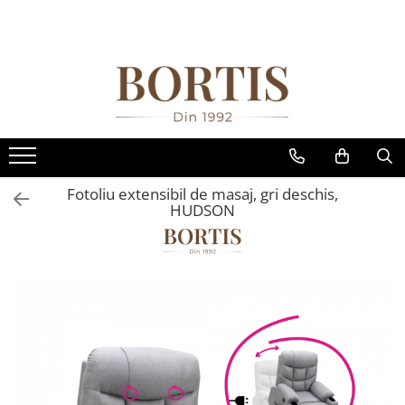
Toate Produsele
Living
Fotolii balansoar/relaxante
Canapele
Coltare/canapele in L
Fotoliu extensibil de masaj, gri deschis,
Comode
HUDSON
Comode lux-ultramoderne
Comode stil clasic/rustic
Fotolii
Fotolii extensibile
Masute de cafea
Mese sufragerie/dining
Rafturi/ etajere carti