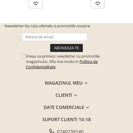
Seturi mobilier birou complet
Camera copiilor
Birouri camera copilului
Newsletter
Nu rata ofertele si promotiile noastre
Canapele copii
Fotolii
Paturi pentru copii
Vreau sa primesc newsletter cu promotiile
Paturi supraetajate
magazinului. Afla mai multe in
Politica de
Confidentialitate
Covoare
COVOARE CLASICE
MAGAZINUL MEU
COVOARE PUFOASE(SHAGGY)FIR
LUNG
CLIENTI
Mobilier Gradina
Banci gradina si terasa
DATE COMERCIALE
Mese gradina
SUPORT CLIENTI
10-18
Scaune de gradina
0740239140