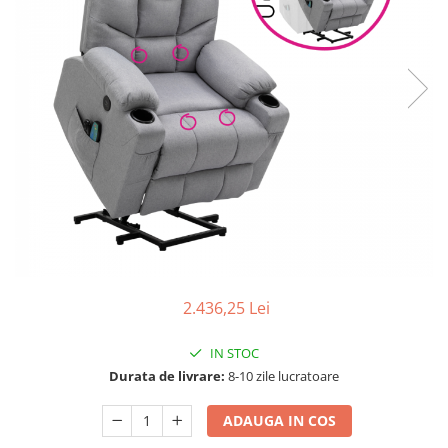
Scaune living/dining
Set mobilier Living
Seturi masa +scaune dining
Tabureti
Bucatarie
Suporturi si tavi
Chiuvete bucatarie
Mese bucatarie /dining
Mobilier/seturi de bucatarie
Scaune bucatarie
2.436,25 Lei
Scaune din lemn
IN STOC
Dormitor
Durata de livrare:
8-10 zile lucratoare
Comode
Comode lux-ultramoderne
ADAUGA IN COS