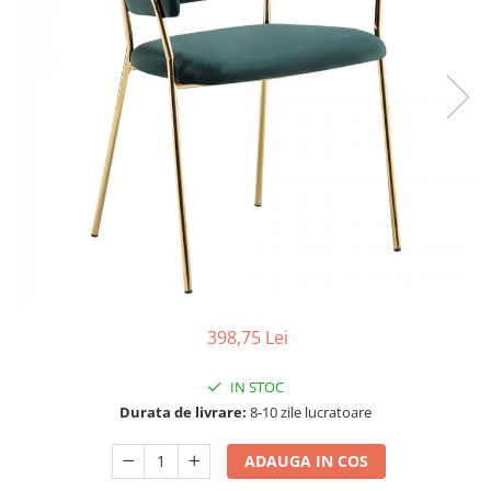
Seturi dormitoare complete
Set mobilier Living
Suporturi saltea/Somiere/Gratii
Seturi masa +scaune dining
pentru pat
Tabureti
398,75 Lei
IN STOC
Durata de livrare:
8-10 zile lucratoare
ADAUGA IN COS