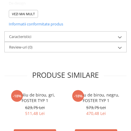
De design
Matlasat
Livrat dezasamblat
VEZI MAI MULT
Informatii conformitate produs
Caracteristici
Review-uri
(0)
PRODUSE SIMILARE
Fotoliu de birou, gri,
Fotoliu de birou, negru,
-18%
-18%
FOSTER TYP 1
FOSTER TYP 1
623,75 Lei
573,75 Lei
511,48 Lei
470,48 Lei