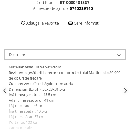
Cod Produs:
BT-0000401867
Ai nevoie de ajutor?
0740239140
Adauga la Favorite
Cere informatii
Descriere
Material: ţesătură Velvet/crom
Rezistenţa ţesăturii la frecare conform testului Martindale: 80.000
de cicluri de frecare
Culoare: verde închis/gold crom auriu
Dimensiuni (Lxlxh): 58x53x81,5 cm
Înălţimea şezutului: 45,5 cm
Adâncime şezutului: 41 cm
Lăţime scaun: 46 cm
Înălţime spătar: 40,5 cm
Lăţime spătar: 57 cm
Portanţă: 100 kg
Cadru metalic