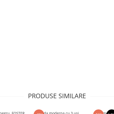
PRODUSE SIMILARE
, negru, FOSTER
Comoda moderna cu 3 usi,
Comoda c