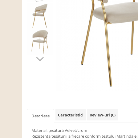
Scaune living/dining
Set mobilier Living
Seturi masa +scaune dining
Tabureti
Bucatarie
Suporturi si tavi
Chiuvete bucatarie
Mese bucatarie /dining
Mobilier/seturi de bucatarie
Scaune bucatarie
Scaune din lemn
Dormitor
Caracteristici
Review-uri
(0)
Descriere
Comode
Comode lux-ultramoderne
Material: ţesătură Velvet/crom
Rezistenţa ţesăturii la frecare conform testului Martindale: 