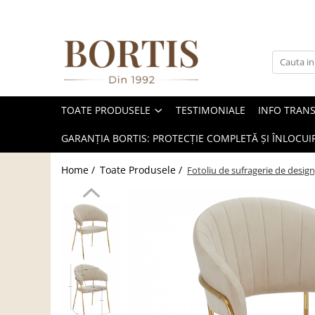
Toate Produsele
Living
Fotolii balansoar/relaxante
TOATE PRODUSELE
TESTIMONIALE
INFO TRAN
Canapele
Coltare/canapele in L
GARANȚIA BORTIS: PROTECȚIE COMPLETĂ ȘI ÎNLOCUIR
Comode
Home /
Toate Produsele /
Fotoliu de sufragerie de desig
Comode lux-ultramoderne
Comode stil clasic/rustic
Fotolii
Fotolii extensibile
Masute de cafea
Mese sufragerie/dining
Rafturi/ etajere carti