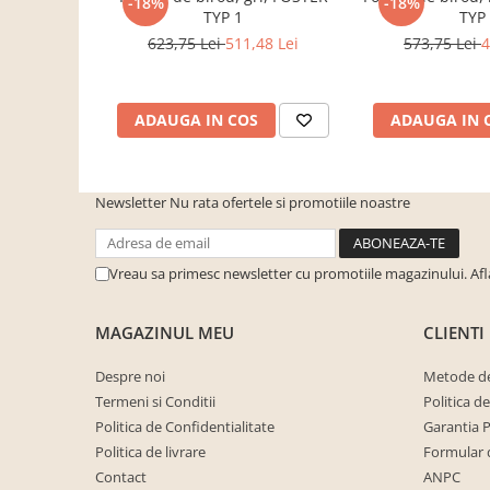
-18%
-18%
cuiere/mobila hol Rai casmir
TYP 1
TYP
623,75 Lei
511,48 Lei
573,75 Lei
4
Pantofare Hol
Set mobilier Hol modern cu
panouri tapitate
ADAUGA IN COS
ADAUGA IN 
Seturi hol cuiere
Mobilier Birou
Fotolii
Newsletter
Nu rata ofertele si promotiile noastre
Birouri
Birouri pe colt
Vreau sa primesc newsletter cu promotiile magazinului. Af
Canapele birou
MAGAZINUL MEU
CLIENTI
Dulapuri birou/bibliorafturi
Mese birou
Despre noi
Metode de
Termeni si Conditii
Politica d
rafturi/etajere carti
Politica de Confidentialitate
Garantia 
Scaune Birou
Politica de livrare
Formular 
Scaune conferinta-vizitator
Contact
ANPC