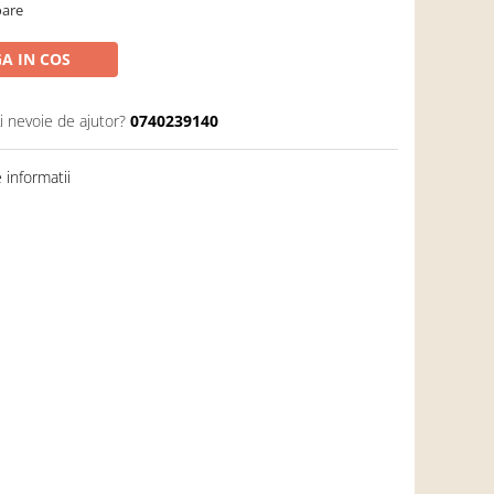
oare
A IN COS
i nevoie de ajutor?
0740239140
informatii