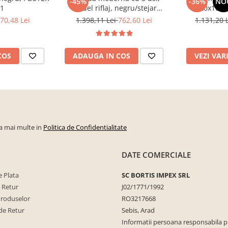
-45%
-36%
NO
 1
model riflaj, negru/stejar
120x100x3
artisan, 120x88x44 cm, Bortis
sonoma/alb, p
70,48 Lei
1.398,11 Lei
762,60 Lei
1.131,20 
impex
dormitor, bir
COS
ADAUGA IN COS
VEZI VAR
la mai multe in
Politica de Confidentialitate
DATE COMERCIALE
 Plata
SC BORTIS IMPEX SRL
e Retur
J02/1771/1992
Produselor
RO3217668
de Retur
Sebis, Arad
Informatii persoana responsabila 