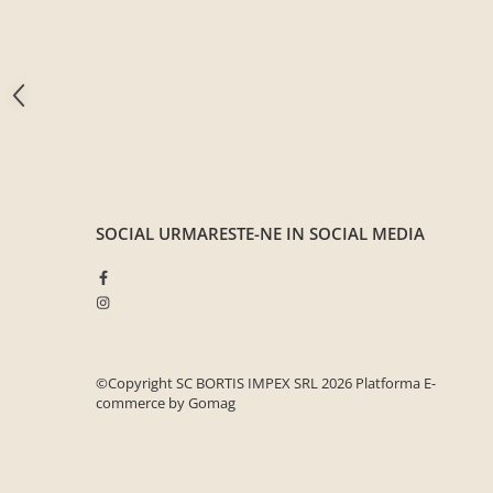
Seturi mobilier birou complet
Camera copiilor
Birouri camera copilului
Canapele copii
Fotolii
Paturi pentru copii
Paturi supraetajate
SOCIAL
URMARESTE-NE IN SOCIAL MEDIA
Covoare
COVOARE CLASICE
COVOARE PUFOASE(SHAGGY)FIR
LUNG
Mobilier Gradina
©Copyright SC BORTIS IMPEX SRL 2026
Platforma E-
Banci gradina si terasa
commerce by Gomag
Mese gradina
Scaune de gradina