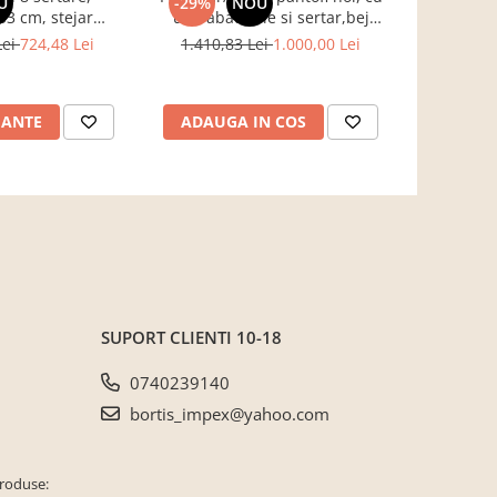
U
-29%
NOU
-17%
3 cm, stejar
usi rabatabile si sertar,bej
B
entru hol, living,
crem casmir, pal+mdf casmir ,
Lei
724,48 Lei
1.410,83 Lei
1.000,00 Lei
761,3
ou, Bortis Impex
98x 55x34 cm, usa mdf cu
model riflaj, picioare negre,
butoni auriu, Bortis
IANTE
ADAUGA IN COS
ADAUG
SUPORT CLIENTI
10-18
0740239140
bortis_impex@yahoo.com
produse: