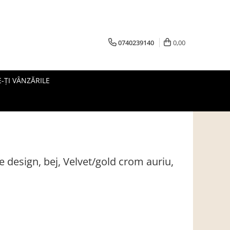
0740239140
0,00
-ȚI VÂNZĂRILE
e design, bej, Velvet/gold crom auriu,