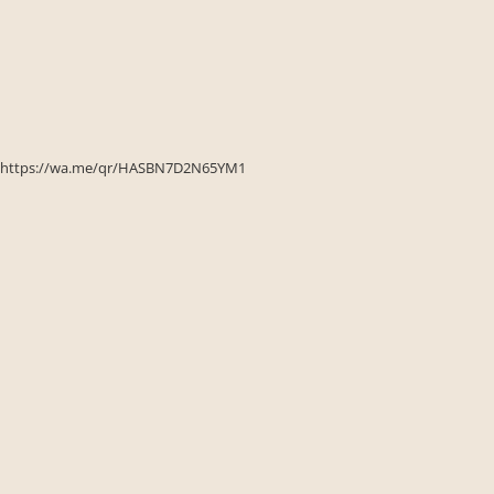
Seturi de gradina
Sezlonguri
Sezlonguri de gradina si terasa
Electrocasnice incorporabile
,Chiuvete si baterii
Baterii bucatarie
https://wa.me/qr/HASBN7D2N65YM1
Chiuvete bucatarie
Cuptoare cu microunde
incorporabile
Cuptoare incorporabile
Hote
Masini de spalat vase
Oale sub presiune
Plite incorporabile
Prajitoare paine
Storcatoare