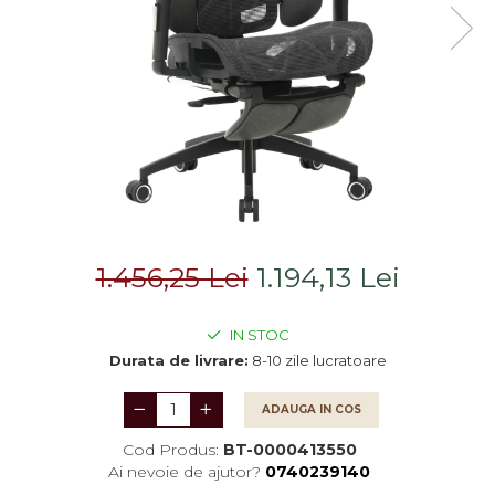
Saltele
Scaune living/dining
Seturi dormitoare
Set mobilier Living
complete
Seturi masa +scaune
Suporturi
dining
saltea/Somiere/Gratii
Tabureti
pentru pat
1.456,25 Lei
1.194,13 Lei
IN STOC
Durata de livrare:
8-10 zile lucratoare
ADAUGA IN COS
Cod Produs:
BT-0000413550
Ai nevoie de ajutor?
0740239140