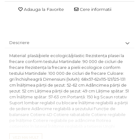
Adauga la Favorite
Cere informatii
Descriere
Material: plasă/piele ecologică/plastic Rezistenţa plasei la
frecare conform testului Martindale: 90 000 de cicluri de
frecare Rezistenţa la frecare a pielii ecologice conform
testului Martindale: 100 000 de cicluri de frecare Culoare:
gri închis/neagră Dimensiuni (lxAxh): 68x57-62x115-121/125-131
cm Înălţimea părţii de şezut: 52-62 cm Adâncimea părţii de
şezut: 52 cm Lăţimea părţii de şezut: 49 cm Lăţime spătar: 51
cm Înălţime spătar: 57-63 cm Portanţă: 150 kg Scaun rotativ
Suport lombar reglabil cu blocare Înălţime reglabilă a părţii
de şedere Adâncime reglabilă a şezutului Funcţie de
balansare Cotiere 4D Cotiere rabatabile Cotiere reglabile
pe înălţime Cotiere reglabile pe adâncime Rotirea
cotierelor în lateral Înălţime reglabilă a tetierei Unghi
reglabil al tetierei şezut confortabil şi moale Roţi universale
VEZI MAI MULT
Cu roţi Practic Proprietăţi ergonomice Livrat dezasamblat