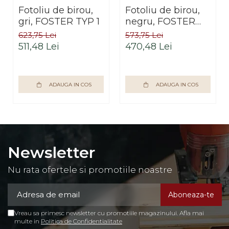
Fotoliu de birou,
Fotoliu de birou,
gri, FOSTER TYP 1
negru, FOSTER
TYP 1
623,75 Lei
573,75 Lei
511,48 Lei
470,48 Lei
ADAUGA IN COS
ADAUGA IN COS
Newsletter
Nu rata ofertele si promotiile noastre
Vreau sa primesc newsletter cu promotiile magazinului. Afla mai
multe in
Politica de Confidentialitate