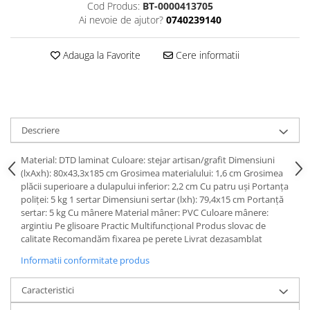
Cod Produs:
BT-0000413705
Ai nevoie de ajutor?
0740239140
Adauga la Favorite
Cere informatii
Descriere
Material: DTD laminat Culoare: stejar artisan/grafit Dimensiuni
(lxAxh): 80x43,3x185 cm Grosimea materialului: 1,6 cm Grosimea
plăcii superioare a dulapului inferior: 2,2 cm Cu patru uşi Portanţa
poliţei: 5 kg 1 sertar Dimensiuni sertar (lxh): 79,4x15 cm Portanţă
sertar: 5 kg Cu mânere Material mâner: PVC Culoare mânere:
argintiu Pe glisoare Practic Multifuncţional Produs slovac de
calitate Recomandăm fixarea pe perete Livrat dezasamblat
Informatii conformitate produs
Caracteristici