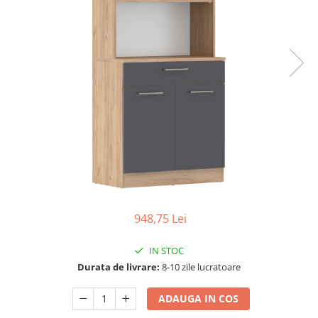
Seturi dormitoare complete
Set mobilier Living
Suporturi saltea/Somiere/Gratii
Seturi masa +scaune dining
pentru pat
Tabureti
948,75 Lei
IN STOC
Durata de livrare:
8-10 zile lucratoare
ADAUGA IN COS