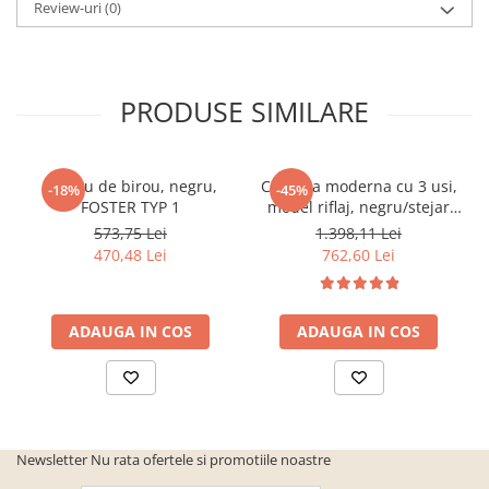
Review-uri
(0)
PRODUSE SIMILARE
Fotoliu de birou, negru,
Comoda moderna cu 3 usi,
-18%
-45%
FOSTER TYP 1
model riflaj, negru/stejar
artisan, 120x88x44 cm,
573,75 Lei
1.398,11 Lei
Bortis impex
470,48 Lei
762,60 Lei
ADAUGA IN COS
ADAUGA IN COS
Newsletter
Nu rata ofertele si promotiile noastre