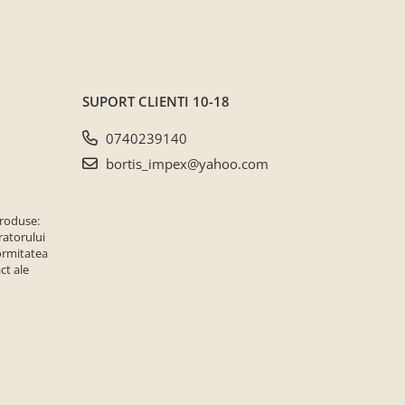
SUPORT CLIENTI
10-18
0740239140
bortis_impex@yahoo.com
produse:
ratorului
ormitatea
ct ale