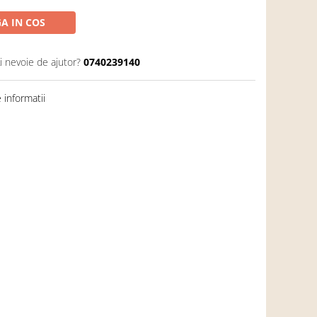
A IN COS
i nevoie de ajutor?
0740239140
informatii