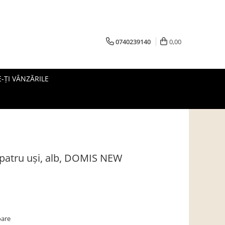
0740239140
0,00
-ȚI VÂNZĂRILE
 patru uşi, alb, DOMIS NEW
oare