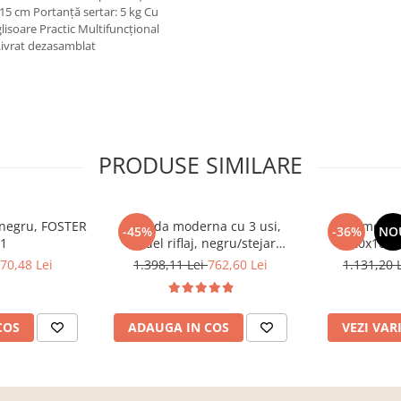
4x15 cm Portanţă sertar: 5 kg Cu
isoare Practic Multifuncţional
Livrat dezasamblat
PRODUSE SIMILARE
, negru, FOSTER
Comoda moderna cu 3 usi,
Comoda c
-45%
-36%
NO
 1
model riflaj, negru/stejar
120x100x3
artisan, 120x88x44 cm, Bortis
sonoma/alb, p
70,48 Lei
1.398,11 Lei
762,60 Lei
1.131,20 
impex
dormitor, bir
COS
ADAUGA IN COS
VEZI VAR