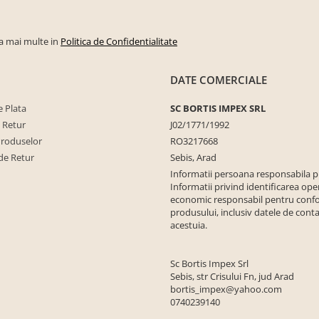
la mai multe in
Politica de Confidentialitate
DATE COMERCIALE
 Plata
SC BORTIS IMPEX SRL
e Retur
J02/1771/1992
Produselor
RO3217668
de Retur
Sebis, Arad
Informatii persoana responsabila 
Informatii privind identificarea ope
economic responsabil pentru conf
produsului, inclusiv datele de conta
acestuia.
Sc Bortis Impex Srl
Sebis, str Crisului Fn, jud Arad
bortis_impex@yahoo.com
0740239140