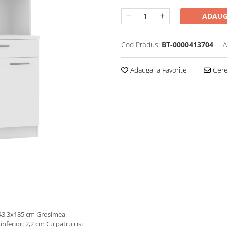
ADAUG
Cod Produs:
BT-0000413704
A
Adauga la Favorite
Cere 
0x43,3x185 cm Grosimea
inferior: 2,2 cm Cu patru uşi