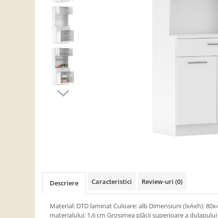
Scaune living/dining
Set mobilier Living
Seturi masa +scaune dining
Tabureti
Bucatarie
Suporturi si tavi
Chiuvete bucatarie
Mese bucatarie /dining
Mobilier/seturi de bucatarie
Scaune bucatarie
Scaune din lemn
Dormitor
Caracteristici
Review-uri
(0)
Descriere
Comode
Comode lux-ultramoderne
Material: DTD laminat Culoare: alb Dimensiuni (lxAxh): 8
materialului: 1,6 cm Grosimea plăcii superioare a dulapului 