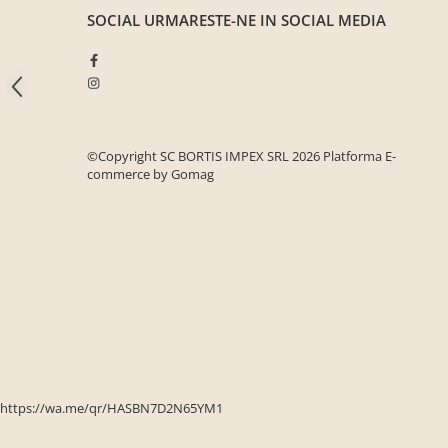
Seturi mobilier birou complet
SOCIAL
URMARESTE-NE IN SOCIAL MEDIA
Camera copiilor
Birouri camera copilului
Canapele copii
Fotolii
©Copyright SC BORTIS IMPEX SRL 2026
Platforma E-
Paturi pentru copii
commerce by Gomag
Paturi supraetajate
Covoare
COVOARE CLASICE
COVOARE PUFOASE(SHAGGY)FIR
LUNG
Mobilier Gradina
Banci gradina si terasa
Mese gradina
https://wa.me/qr/HASBN7D2N65YM1
Scaune de gradina