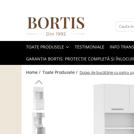
Toate Produsele
Living
Fotolii balansoar/relaxante
TOATE PRODUSELE
TESTIMONIALE
INFO TRAN
Canapele
Coltare/canapele in L
GARANȚIA BORTIS: PROTECȚIE COMPLETĂ ȘI ÎNLOCUIR
Comode
Home /
Toate Produsele /
Dulap de bucătărie cu patru u
Comode lux-ultramoderne
Comode stil clasic/rustic
Fotolii
Fotolii extensibile
Masute de cafea
Mese sufragerie/dining
Rafturi/ etajere carti