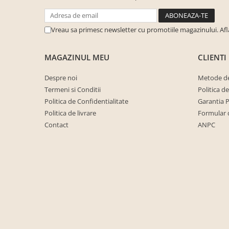
cuiere/mobila hol Rai casmir
Pantofare Hol
Vreau sa primesc newsletter cu promotiile magazinului. Af
Set mobilier Hol modern cu
panouri tapitate
MAGAZINUL MEU
CLIENTI
Seturi hol cuiere
Despre noi
Metode de
Mobilier Birou
Termeni si Conditii
Politica d
Fotolii
Politica de Confidentialitate
Garantia 
Birouri
Politica de livrare
Formular 
Contact
ANPC
Birouri pe colt
Canapele birou
Dulapuri birou/bibliorafturi
Mese birou
rafturi/etajere carti
Scaune Birou
Scaune conferinta-vizitator