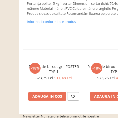
Dulapuri haine si Sifoniere
Portanţa poliţei: 5 kg 1 sertar Dimensiuni sertar (lxh): 79,
mânere Material mâner: PVC Culoare mânere: argintiu Pe gl
Masute de toaleta
Produs slovac de calitate Recomandăm fixarea pe perete 
Noptiere dormitor
Informatii conformitate produs
Paturi cu saltea inclusa(pachet
promo)
Paturi de 1 persoana
Paturi lemn & pal
Paturi metalice
Paturi tapitate
Fotoliu de birou, gri, FOSTER
Fotoliu de birou
-18%
-18%
Saltele
TYP 1
TYP
623,75 Lei
511,48 Lei
573,75 Lei
4
Seturi dormitoare complete
Suporturi saltea/Somiere/Gratii
pentru pat
ADAUGA IN COS
ADAUGA IN 
Mobilier Hol/Cuiere
Banci pentru asteptare
Colectia casmir -seturi
Newsletter
Nu rata ofertele si promotiile noastre