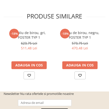
PRODUSE SIMILARE
Fotoliu de birou, gri,
Fotoliu de birou, negru,
-18%
-18%
FOSTER TYP 1
FOSTER TYP 1
623,75 Lei
573,75 Lei
511,48 Lei
470,48 Lei
ADAUGA IN COS
ADAUGA IN COS
Newsletter
Nu rata ofertele si promotiile noastre