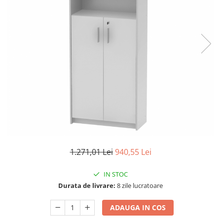
Seturi dormitoare complete
Set mobilier Living
Suporturi saltea/Somiere/Gratii
Seturi masa +scaune dining
pentru pat
Tabureti
1.271,01 Lei
940,55 Lei
IN STOC
Durata de livrare:
8 zile lucratoare
ADAUGA IN COS