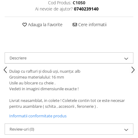
Cod Produs:
C1050
Ai nevoie de ajutor?
0740239140
Adauga la Favorite
Cere informatii
Descriere
Dulap cu rafturi şi două uşi, nuanţa: alb
Grosimea materialului: 16 mm
Usile au blocare cu cheie .
Vedeti in imagini dimensiunile exacte !
Livrat neasamblat, in colete ! Coletele contin tot ce este necesar
pentru asamblare ( schita , accesorii , feronerie ) .
Informatii conformitate produs
Review-uri
(0)