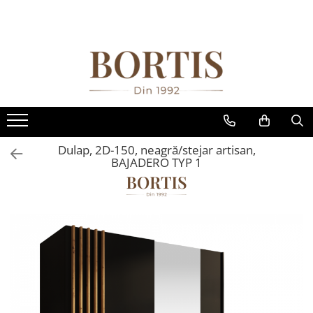
Toate Produsele
Living
Fotolii balansoar/relaxante
Canapele
Coltare/canapele in L
Dulap, 2D-150, neagră/stejar artisan,
Comode
BAJADERO TYP 1
Comode lux-ultramoderne
Comode stil clasic/rustic
Fotolii
Fotolii extensibile
Masute de cafea
Mese sufragerie/dining
Rafturi/ etajere carti