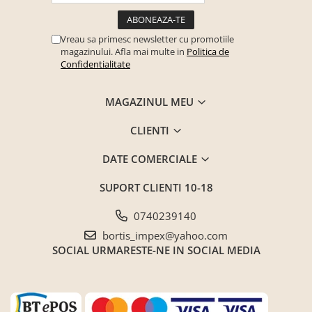
Seturi mobilier birou complet
Camera copiilor
Vreau sa primesc newsletter cu promotiile
Birouri camera copilului
magazinului. Afla mai multe in
Politica de
Confidentialitate
Canapele copii
Fotolii
MAGAZINUL MEU
Paturi pentru copii
CLIENTI
Paturi supraetajate
Covoare
DATE COMERCIALE
COVOARE CLASICE
SUPORT CLIENTI
10-18
COVOARE PUFOASE(SHAGGY)FIR
LUNG
0740239140
Mobilier Gradina
bortis_impex@yahoo.com
SOCIAL
URMARESTE-NE IN SOCIAL MEDIA
Banci gradina si terasa
Mese gradina
Scaune de gradina