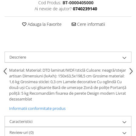
Dulapuri haine si Sifoniere
Cod Produs:
BT-0000405000
Ai nevoie de ajutor?
0740239140
Masute de toaleta
Noptiere dormitor
Adauga la Favorite
Cere informatii
Paturi cu saltea inclusa(pachet
promo)
Paturi de 1 persoana
Paturi lemn & pal
Descriere
Paturi metalice
Material: Material: DTD laminat/MDF/sticlă Culoare: neagră/stejar
Paturi tapitate
artisan Dimensiuni (lxAxh): 150x63,5x198,5 cm Grosime material:
1,6 kg Grosimea sticlei: 0,3 cm Lamele decorative Cu oglindă Cu
Saltele
două uşi Cu uşi glisante Bară de umeraşe Zonă de poliţe Portanţă
Seturi dormitoare complete
poliţă: 5 kg Recomandăm fixarea de perete Design modern Livrat
dezasamblat
Suporturi saltea/Somiere/Gratii
pentru pat
Informatii conformitate produs
Mobilier Hol/Cuiere
Caracteristici
Banci pentru asteptare
Review-uri
(0)
Colectia casmir -seturi