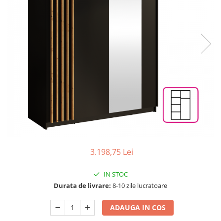
Scaune living/dining
Set mobilier Living
Seturi masa +scaune dining
Tabureti
Bucatarie
Suporturi si tavi
Chiuvete bucatarie
Mese bucatarie /dining
Mobilier/seturi de bucatarie
Scaune bucatarie
3.198,75 Lei
Scaune din lemn
IN STOC
Dormitor
Durata de livrare:
8-10 zile lucratoare
Comode
Comode lux-ultramoderne
ADAUGA IN COS