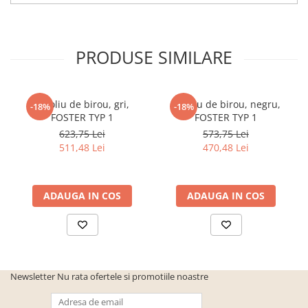
cuiere/mobila hol Rai casmir
Pantofare Hol
Set mobilier Hol modern cu
PRODUSE SIMILARE
panouri tapitate
Seturi hol cuiere
Fotoliu de birou, gri,
Fotoliu de birou, negru,
-18%
-18%
Mobilier Birou
FOSTER TYP 1
FOSTER TYP 1
Fotolii
623,75 Lei
573,75 Lei
Birouri
511,48 Lei
470,48 Lei
Birouri pe colt
Canapele birou
ADAUGA IN COS
ADAUGA IN COS
Dulapuri birou/bibliorafturi
Mese birou
rafturi/etajere carti
Scaune Birou
Newsletter
Nu rata ofertele si promotiile noastre
Scaune conferinta-vizitator