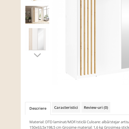
Scaune living/dining
Set mobilier Living
Seturi masa +scaune dining
Tabureti
Bucatarie
Suporturi si tavi
Chiuvete bucatarie
Mese bucatarie /dining
Mobilier/seturi de bucatarie
Scaune bucatarie
Scaune din lemn
Dormitor
Caracteristici
Review-uri
(0)
Descriere
Comode
Comode lux-ultramoderne
Material: DTD laminat/MDF/sticlă Culoare: albă/stejar artis
150x63,5x198,5 cm Grosime material: 1,6 kg Grosimea sticl