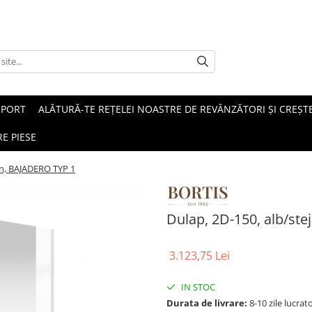
SPORT
ALĂTURĂ-TE REȚELEI NOASTRE DE REVÂNZĂTORI ȘI CREȘTE
E PIESE
san, BAJADERO TYP 1
Dulap, 2D-150, alb/ste
3.123,75 Lei
IN STOC
Durata de livrare:
8-10 zile lucrat