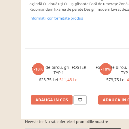
Dulapuri haine si Sifoniere
oglindă Cu două uşi Cu uşi glisante Bară de umeraşe Zonă d
Recomandăm fixarea de perete Design modern Livrat dez
Masute de toaleta
Informatii conformitate produs
Noptiere dormitor
Paturi cu saltea inclusa(pachet
promo)
Paturi de 1 persoana
Paturi lemn & pal
Paturi metalice
Fotoliu de birou, gri, FOSTER
Fotoliu de birou
-18%
-18%
Paturi tapitate
TYP 1
TYP
Saltele
623,75 Lei
511,48 Lei
573,75 Lei
4
Seturi dormitoare complete
Suporturi saltea/Somiere/Gratii
ADAUGA IN COS
ADAUGA IN 
pentru pat
Mobilier Hol/Cuiere
Banci pentru asteptare
Newsletter
Nu rata ofertele si promotiile noastre
Colectia casmir -seturi