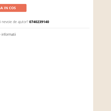
A IN COS
i nevoie de ajutor?
0740239140
informatii