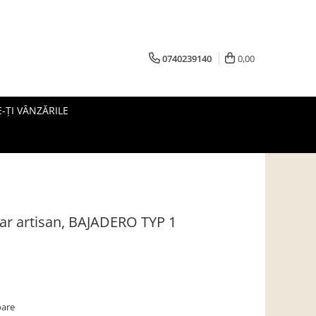
0740239140
0,00
-ȚI VÂNZĂRILE
jar artisan, BAJADERO TYP 1
oare