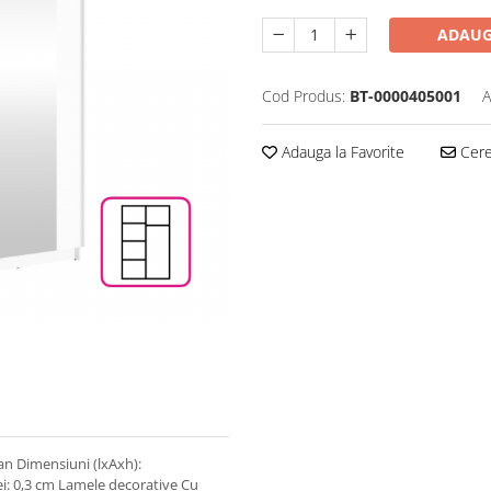
ADAUG
Cod Produs:
BT-0000405001
A
Adauga la Favorite
Cere 
an Dimensiuni (lxAxh):
ei: 0,3 cm Lamele decorative Cu