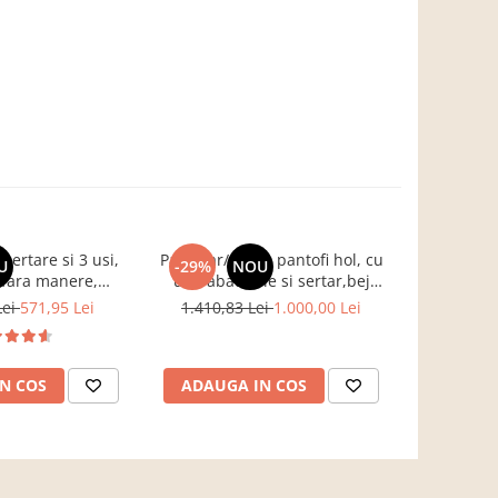
ertare si 3 usi,
Pantofar/dulap pantofi hol, cu
Birou pe col
U
-29%
NOU
-17%
fara manere,
usi rabatabile si sertar,bej
B
, stejar sonoma,
crem casmir, pal+mdf casmir ,
Lei
571,95 Lei
1.410,83 Lei
1.000,00 Lei
761,3
g, dormitor, hol,
98x 55x34 cm, usa mdf cu
is Impex
model riflaj, picioare negre,
butoni auriu, Bortis
N COS
ADAUGA IN COS
ADAUG