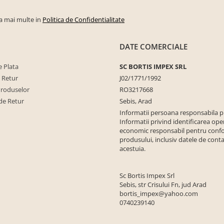
la mai multe in
Politica de Confidentialitate
DATE COMERCIALE
 Plata
SC BORTIS IMPEX SRL
e Retur
J02/1771/1992
Produselor
RO3217668
de Retur
Sebis, Arad
Informatii persoana responsabila 
Informatii privind identificarea ope
economic responsabil pentru conf
produsului, inclusiv datele de conta
acestuia.
Sc Bortis Impex Srl
Sebis, str Crisului Fn, jud Arad
bortis_impex@yahoo.com
0740239140