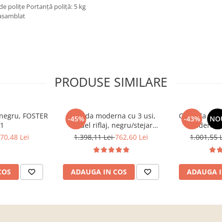
e poliţe Portanţă poliţă: 5 kg
asamblat
PRODUSE SIMILARE
, negru, FOSTER
Comoda moderna cu 3 usi,
Comoda cu 3 s
-45%
-43%
NO
 1
model riflaj, negru/stejar
moderna, 
artisan, 120x88x44 cm, Bortis
120x85x33 cm
70,48 Lei
1.398,11 Lei
762,60 Lei
1.001,55 
impex
pentru livin
Bort
COS
ADAUGA IN COS
ADAUGA I