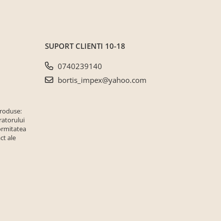
SUPORT CLIENTI
10-18
0740239140
bortis_impex@yahoo.com
produse:
ratorului
ormitatea
ct ale