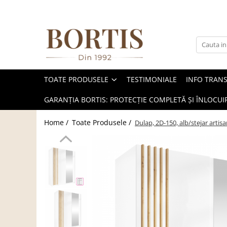
Toate Produsele
Living
Fotolii balansoar/relaxante
TOATE PRODUSELE
TESTIMONIALE
INFO TRAN
Canapele
Coltare/canapele in L
GARANȚIA BORTIS: PROTECȚIE COMPLETĂ ȘI ÎNLOCUIR
Comode
Home /
Toate Produsele /
Dulap, 2D-150, alb/stejar arti
Comode lux-ultramoderne
Comode stil clasic/rustic
Fotolii
Fotolii extensibile
Masute de cafea
Mese sufragerie/dining
Rafturi/ etajere carti