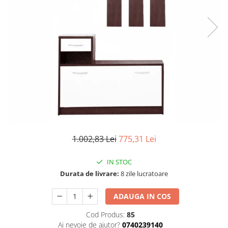
Seturi dormitoare complete
Set mobilier Living
Suporturi saltea/Somiere/Gratii
Seturi masa +scaune dining
pentru pat
Tabureti
1.002,83 Lei
775,31 Lei
IN STOC
Durata de livrare:
8 zile lucratoare
ADAUGA IN COS
Cod Produs:
85
Ai nevoie de ajutor?
0740239140