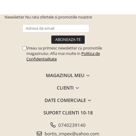
Lungime
100 cm
Latime
26 cm
Newsletter
Nu rata ofertele si promotiile noastre
Grosime
1.6 cm
Brand:
Bortis Impex
Vreau sa primesc newsletter cu promotiile
magazinului. Afla mai multe in
Politica de
Confidentialitate
MAGAZINUL MEU
CLIENTI
DATE COMERCIALE
SUPORT CLIENTI
10-18
0740239140
bortis_impex@yahoo.com