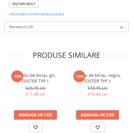
Utilizat
Hol
VEZI MAI MULT
pentru
Informatii conformitate produs
Numar
12
agatatori
Review-uri
(0)
Finisaj
Laminat
Culoare
Wenge/Alb
PRODUSE SIMILARE
Caracteristici
Design modern Se livreaza demontat Oglinda
cheie
si sertar pentru depozitare 1 oglinda 1 x dulap
pantofi Cuier de sine statator
Fotoliu de birou, gri,
Fotoliu de birou, negru,
-18%
-18%
Stare
Neasamblat
FOSTER TYP 1
FOSTER TYP 1
asamblare
623,75 Lei
573,75 Lei
511,48 Lei
470,48 Lei
DETALII MATERIAL
Material
PAL
ADAUGA IN COS
ADAUGA IN COS
DIMENSIUNI
Inaltime
190 cm