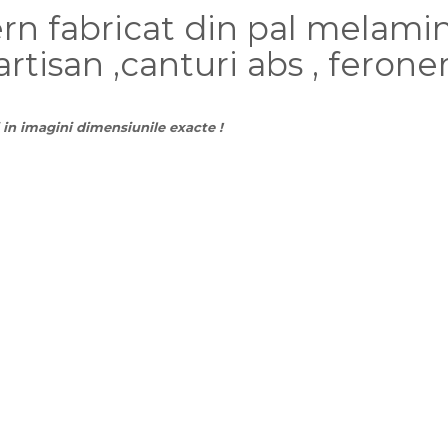
ern fabricat din pal melam
tisan ,canturi abs , feroneri
in imagini dimensiunile exacte !
ici.
t , si se gaseste in colete .
 dulapului ,la fel ca in imagini , in momentul asamblarii , la colturile pa
te necesar pentru asamblare .