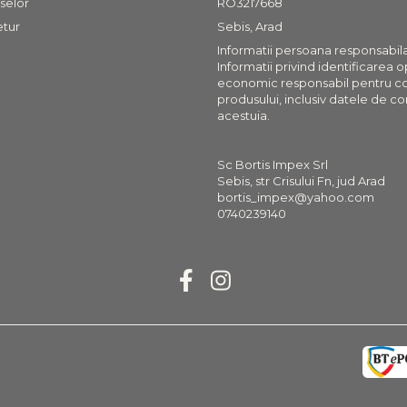
selor
RO3217668
etur
Sebis, Arad
Informatii persoana responsabil
Informatii privind identificarea 
economic responsabil pentru c
produsului, inclusiv datele de co
acestuia.
Sc Bortis Impex Srl
Sebis, str Crisului Fn, jud Arad
bortis_impex@yahoo.com
0740239140