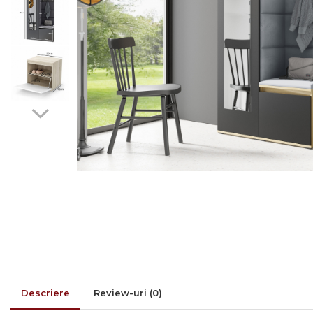
Rafturi/ etajere carti
Scaune living/dining
Set mobilier Living
Seturi masa +scaune
dining
Tabureti
Bucatarie
Suporturi si tavi
Chiuvete bucatarie
Mese bucatarie /dining
Mobilier/seturi de bucatarie
Scaune bucatarie
Scaune din lemn
Descriere
Review-uri
(0)
Dormitor