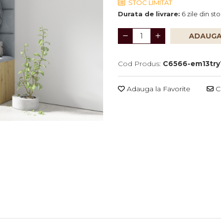
STOC LIMITAT
Durata de livrare:
6 zile din st
ADAUGA
Cod Produs:
C6566-em13try
Adauga la Favorite
Ce