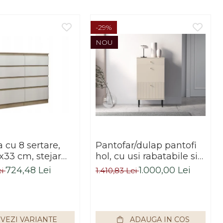
-29%
NOU
cu 8 sertare,
Pantofar/dulap pantofi
x33 cm, stejar
hol, cu usi rabatabile si
alb, pentru hol,
sertar,bej crem casmir,
724,48 Lei
1.000,00 Lei
ei
1.410,83 Lei
dormitor, birou,
pal+mdf casmir , 98x
Impex
55x34 cm, usa mdf cu
model riflaj, picioare
negre, butoni auriu,
VEZI VARIANTE
ADAUGA IN COS
Bortis