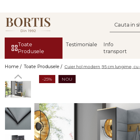
Toate Produsele
Living
Fotolii balansoar/relaxante
Toate
Testimoniale
Info
Produsele
transport
Canapele
Coltare/canapele in L
Home /
Toate Produsele /
Cuier hol modern ,95 cm lungime, cu du
Comode
-25%
NOU
Comode lux-ultramoderne
Comode stil clasic/rustic
Fotolii
Fotolii extensibile
Masute de cafea
Mese sufragerie/dining