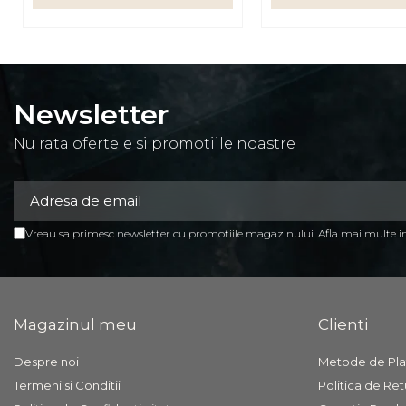
Mese birou
rafturi/etajere carti
Scaune Birou
Newsletter
Scaune conferinta-vizitator
Nu rata ofertele si promotiile noastre
Seturi mobilier birou
complet
Camera copiilor
Birouri camera copilului
Vreau sa primesc newsletter cu promotiile magazinului. Afla mai multe 
Canapele copii
Fotolii
Paturi pentru copii
Magazinul meu
Clienti
Paturi supraetajate
Despre noi
Metode de Pla
Covoare
Termeni si Conditii
Politica de Ret
COVOARE CLASICE