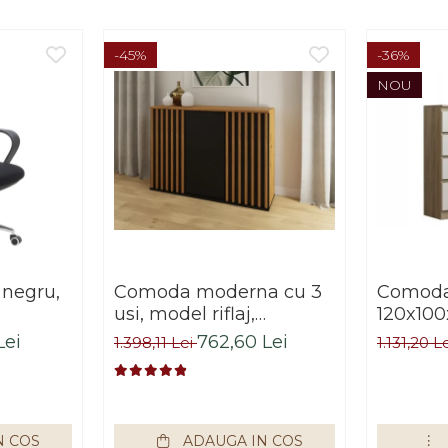
-45%
-36%
NOU
 negru,
Comoda moderna cu 3
Comoda 
usi, model riflaj,
120x100
negru/stejar artisan,
sonoma/
Lei
762,60 Lei
1.398,11 Lei
1.131,20 L
120x88x44 cm, Bortis
living, 
impex
Bortis 
N COS
ADAUGA IN COS