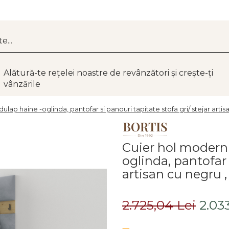
Alătură-te rețelei noastre de revânzători și crește-ți
vânzările
lap haine -oglinda, pantofar si panouri tapitate stofa gri/ stejar artisa
Cuier hol modern 
oglinda, pantofar 
artisan cu negru ,
2.725,04 Lei
2.033