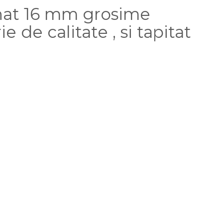
inat 16 mm grosime
e de calitate , si tapitat
nourilor turnati putin adeziv din recipient si este fixat rapid .