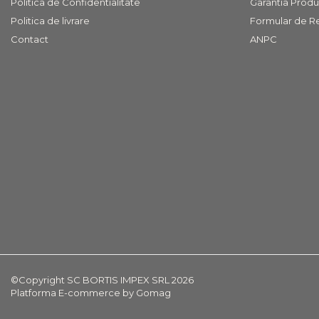
Politica de Confidentialitate
Garantia Produ
COVOARE
Politica de livrare
Formular de R
PUFOASE(SHAGGY)FIR
Contact
ANPC
LUNG
Mobilier Gradina
Banci gradina si terasa
Mese gradina
Scaune de gradina
Seturi de gradina
Sezlonguri
Sezlonguri de gradina si
terasa
Electrocasnice incorporabile
,Chiuvete si baterii
Baterii bucatarie
©Copyright SC BORTIS IMPEX SRL 2026
Chiuvete bucatarie
Platforma E-commerce by Gomag
Cuptoare cu microunde