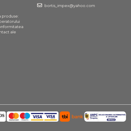
bortis_impex@yahoo.com
a produse:
operatorului
onformitatea
ntact ale