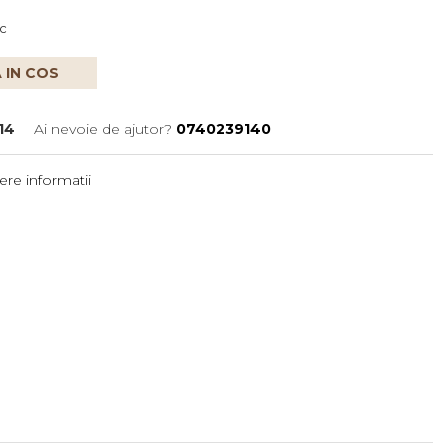
oc
 IN COS
14
Ai nevoie de ajutor?
0740239140
re informatii