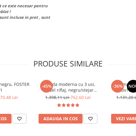
ot ce este necesar pentru
blat !
sunt incluse in pret , sunt
PRODUSE SIMILARE
, negru, FOSTER
Comoda moderna cu 3 usi,
Comoda c
-45%
-36%
NO
 1
model riflaj, negru/stejar
120x100x3
artisan, 120x88x44 cm, Bortis
sonoma/alb, p
70,48 Lei
1.398,11 Lei
762,60 Lei
1.131,20 
impex
dormitor, bir
COS
ADAUGA IN COS
VEZI VAR