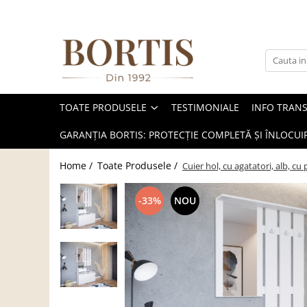
Toate Produsele
Living
Fotolii balansoar/relaxante
TOATE PRODUSELE
TESTIMONIALE
INFO TRAN
Canapele
Coltare/canapele in L
GARANȚIA BORTIS: PROTECȚIE COMPLETĂ ȘI ÎNLOCUIR
Comode
Home /
Toate Produsele /
Cuier hol, cu agatatori, alb, c
Comode lux-ultramoderne
Comode stil clasic/rustic
-33%
NOU
Fotolii
Fotolii extensibile
Masute de cafea
Mese sufragerie/dining
Rafturi/ etajere carti