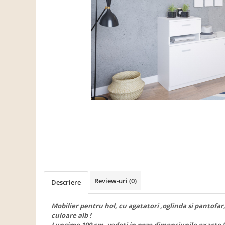
Scaune living/dining
Set mobilier Living
Seturi masa +scaune dining
Tabureti
Bucatarie
Suporturi si tavi
Chiuvete bucatarie
Mese bucatarie /dining
Mobilier/seturi de bucatarie
Scaune bucatarie
Scaune din lemn
Review-uri
(0)
Dormitor
Descriere
Comode
Mobilier pentru hol, cu agatatori ,oglinda si pantof
Comode lux-ultramoderne
culoare alb !