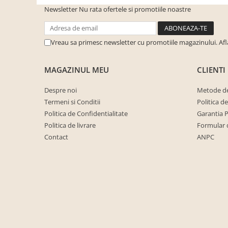
cuiere/mobila hol Rai casmir
Newsletter
Nu rata ofertele si promotiile noastre
Pantofare Hol
Set mobilier Hol modern cu
Vreau sa primesc newsletter cu promotiile magazinului. Af
panouri tapitate
Seturi hol cuiere
MAGAZINUL MEU
CLIENTI
Mobilier Birou
Despre noi
Metode de
Fotolii
Termeni si Conditii
Politica d
Birouri
Politica de Confidentialitate
Garantia 
Birouri pe colt
Politica de livrare
Formular 
Contact
ANPC
Canapele birou
Dulapuri birou/bibliorafturi
Mese birou
rafturi/etajere carti
Scaune Birou
Scaune conferinta-vizitator