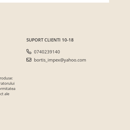
SUPORT CLIENTI
10-18
0740239140
bortis_impex@yahoo.com
produse:
ratorului
ormitatea
ct ale