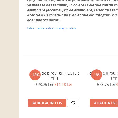
Lungime 100 cm, vedeti in poze dimensiunile exacte !
Dulapuri haine si Sifoniere
Se livreaza neasamblat , in colete ! Coletele contin t
Masute de toaleta
asamblare (accesorii,kit de asamblare) ! Usor de asam
Atentie !! Decoratiunile si obiectele din fotografii nu 
Noptiere dormitor
doar pentru decor !!
Paturi cu saltea inclusa(pachet
Informatii conformitate produs
promo)
Paturi de 1 persoana
Paturi lemn & pal
Paturi metalice
Paturi tapitate
Saltele
Fotoliu de birou, gri, FOSTER
Fotoliu de birou
-18%
-18%
TYP 1
TYP
Seturi dormitoare complete
623,75 Lei
511,48 Lei
573,75 Lei
4
Suporturi saltea/Somiere/Gratii
pentru pat
Mobilier Hol/Cuiere
ADAUGA IN COS
ADAUGA IN 
Banci pentru asteptare
Colectia casmir -seturi