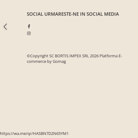
Seturi mobilier birou complet
Camera copiilor
SOCIAL
URMARESTE-NE IN SOCIAL MEDIA
Birouri camera copilului
Canapele copii
Fotolii
Paturi pentru copii
©Copyright SC BORTIS IMPEX SRL 2026
Platforma E-
Paturi supraetajate
commerce by Gomag
Covoare
COVOARE CLASICE
COVOARE PUFOASE(SHAGGY)FIR
LUNG
Mobilier Gradina
Banci gradina si terasa
Mese gradina
Scaune de gradina
https://wa.me/qr/HASBN7D2N65YM1