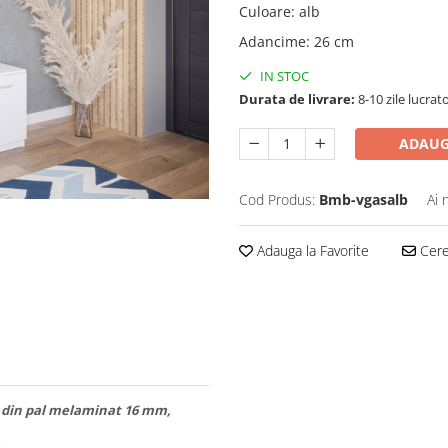
Culoare
:
alb
Adancime
:
26 cm
IN STOC
Durata de livrare:
8-10 zile lucrat
ADAUG
Cod Produs:
Bmb-vgasalb
Ai 
Adauga la Favorite
Cere 
ar,din pal melaminat 16 mm,