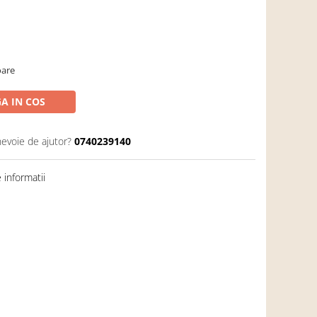
oare
A IN COS
nevoie de ajutor?
0740239140
informatii