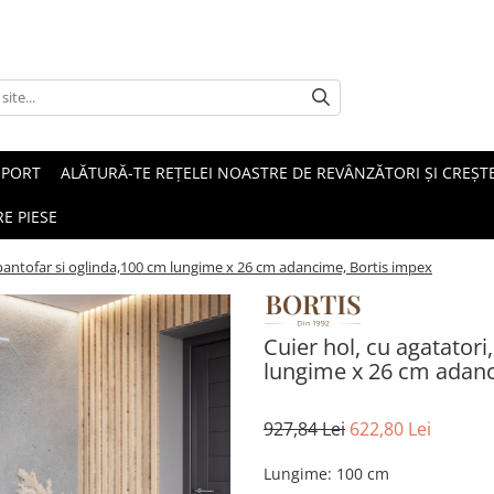
SPORT
ALĂTURĂ-TE REȚELEI NOASTRE DE REVÂNZĂTORI ȘI CREȘTE
E PIESE
u pantofar si oglinda,100 cm lungime x 26 cm adancime, Bortis impex
Cuier hol, cu agatatori
lungime x 26 cm adanc
927,84 Lei
622,80 Lei
Lungime
:
100 cm