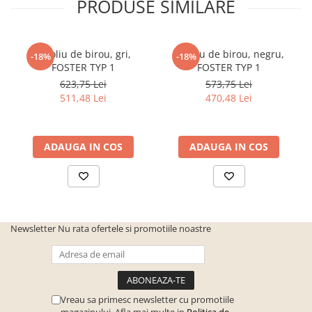
PRODUSE SIMILARE
Fotoliu de birou, gri,
Fotoliu de birou, negru,
-18%
-18%
FOSTER TYP 1
FOSTER TYP 1
623,75 Lei
573,75 Lei
511,48 Lei
470,48 Lei
ADAUGA IN COS
ADAUGA IN COS
Newsletter
Nu rata ofertele si promotiile noastre
Vreau sa primesc newsletter cu promotiile
magazinului. Afla mai multe in
Politica de