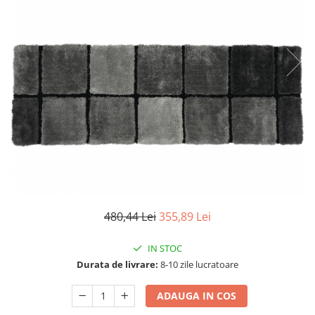
Seturi dormitoare complete
Set mobilier Living
Suporturi saltea/Somiere/Gratii
Seturi masa +scaune dining
pentru pat
Tabureti
480,44 Lei
355,89 Lei
IN STOC
Durata de livrare:
8-10 zile lucratoare
ADAUGA IN COS