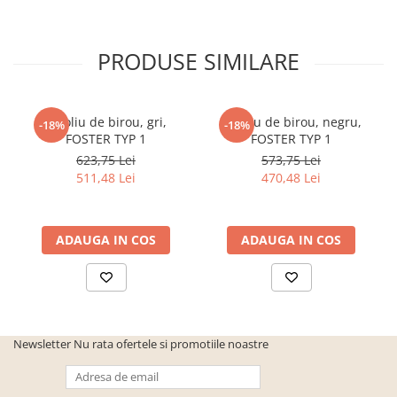
PRODUSE SIMILARE
Fotoliu de birou, gri,
Fotoliu de birou, negru,
-18%
-18%
FOSTER TYP 1
FOSTER TYP 1
623,75 Lei
573,75 Lei
511,48 Lei
470,48 Lei
ADAUGA IN COS
ADAUGA IN COS
Newsletter
Nu rata ofertele si promotiile noastre