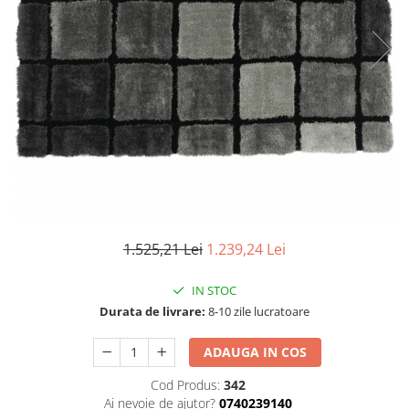
Seturi dormitoare complete
Set mobilier Living
Suporturi saltea/Somiere/Gratii
Seturi masa +scaune dining
pentru pat
Tabureti
1.525,21 Lei
1.239,24 Lei
IN STOC
Durata de livrare:
8-10 zile lucratoare
ADAUGA IN COS
Cod Produs:
342
Ai nevoie de ajutor?
0740239140