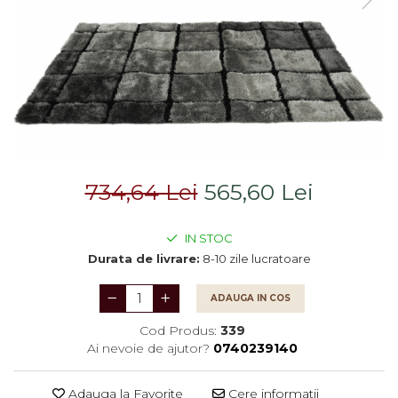
Saltele
Scaune living/dining
Seturi dormitoare
Set mobilier Living
complete
Seturi masa +scaune
Suporturi
dining
saltea/Somiere/Gratii
Tabureti
pentru pat
734,64 Lei
565,60 Lei
IN STOC
Durata de livrare:
8-10 zile lucratoare
ADAUGA IN COS
Cod Produs:
339
Ai nevoie de ajutor?
0740239140
Adauga la Favorite
Cere informatii