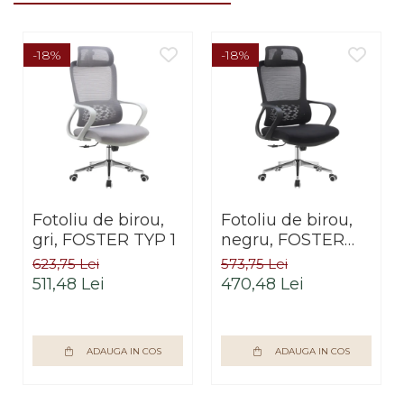
-18%
-18%
Fotoliu de birou,
Fotoliu de birou,
gri, FOSTER TYP 1
negru, FOSTER
TYP 1
623,75 Lei
573,75 Lei
511,48 Lei
470,48 Lei
ADAUGA IN COS
ADAUGA IN COS