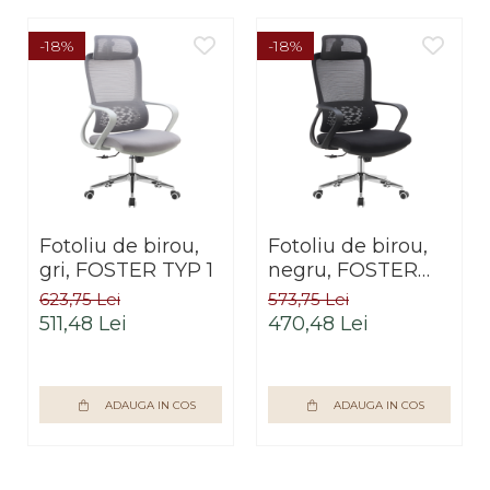
-18%
-18%
Fotoliu de birou,
Fotoliu de birou,
gri, FOSTER TYP 1
negru, FOSTER
TYP 1
623,75 Lei
573,75 Lei
511,48 Lei
470,48 Lei
ADAUGA IN COS
ADAUGA IN COS