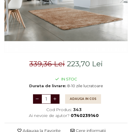
Saltele
Scaune living/dining
Seturi dormitoare
Set mobilier Living
complete
Seturi masa +scaune
Suporturi
dining
saltea/Somiere/Gratii
Tabureti
pentru pat
339,36 Lei
223,70 Lei
IN STOC
Durata de livrare:
8-10 zile lucratoare
ADAUGA IN COS
Cod Produs:
343
Ai nevoie de ajutor?
0740239140
Adauga la Favorite
Cere informatii