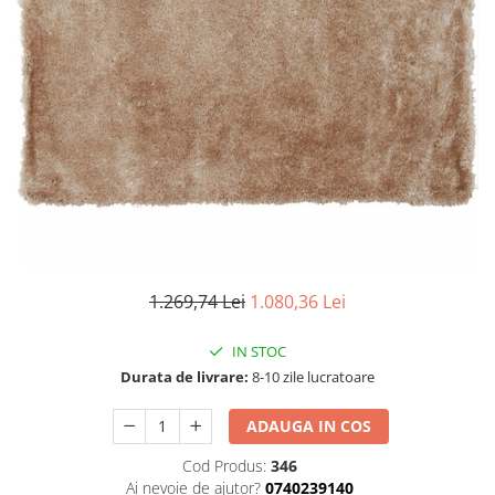
Seturi dormitoare complete
Set mobilier Living
Suporturi saltea/Somiere/Gratii
Seturi masa +scaune dining
pentru pat
Tabureti
1.269,74 Lei
1.080,36 Lei
IN STOC
Durata de livrare:
8-10 zile lucratoare
ADAUGA IN COS
Cod Produs:
346
Ai nevoie de ajutor?
0740239140