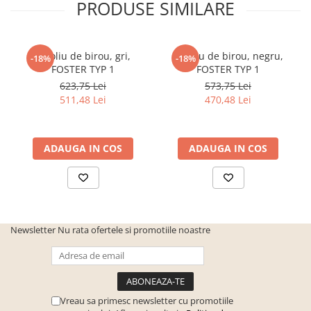
PRODUSE SIMILARE
Fotoliu de birou, gri,
Fotoliu de birou, negru,
-18%
-18%
FOSTER TYP 1
FOSTER TYP 1
623,75 Lei
573,75 Lei
511,48 Lei
470,48 Lei
ADAUGA IN COS
ADAUGA IN COS
Newsletter
Nu rata ofertele si promotiile noastre
Vreau sa primesc newsletter cu promotiile