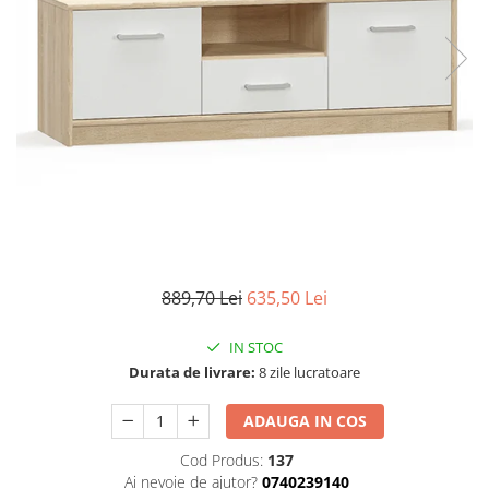
Seturi dormitoare complete
Set mobilier Living
Suporturi saltea/Somiere/Gratii
Seturi masa +scaune dining
pentru pat
Tabureti
889,70 Lei
635,50 Lei
IN STOC
Durata de livrare:
8 zile lucratoare
ADAUGA IN COS
Cod Produs:
137
Ai nevoie de ajutor?
0740239140