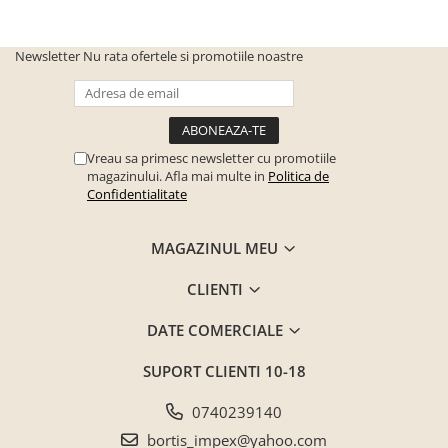
Material feronerie
Metal
Newsletter
Nu rata ofertele si promotiile noastre
DIMENSIUNI
Lungime
123 cm
Latime
38 cm
Vreau sa primesc newsletter cu promotiile
Inaltime
42 cm
magazinului. Afla mai multe in
Politica de
Confidentialitate
Grosime
1.6 cm
MAGAZINUL MEU
Brand:
Bortis Impex
CLIENTI
DATE COMERCIALE
SUPORT CLIENTI
10-18
0740239140
bortis_impex@yahoo.com