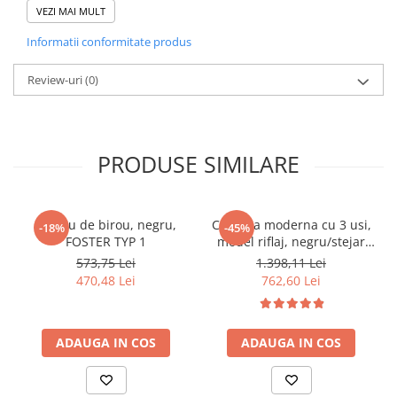
VEZI MAI MULT
Contemporan
Informatii conformitate produs
Numar dulapuri
2
Numar usi
2
Review-uri
(0)
Numar sertare
1
Greutate maxima
100 Kg
suportata
PRODUSE SIMILARE
Stare asamblare
Neasamblat
Caracteristici cheie
1 x Comoda TV Comoda tv, doua usi
Fotoliu de birou, negru,
Comoda moderna cu 3 usi,
-18%
-45%
si un sertar
FOSTER TYP 1
model riflaj, negru/stejar
artisan, 120x88x44 cm,
573,75 Lei
1.398,11 Lei
Finisaj
Laminat Melaminat
Bortis impex
470,48 Lei
762,60 Lei
Culoare
Alb/Stejar sonoma
DETALII MATERIAL
ADAUGA IN COS
ADAUGA IN COS
Tip fronturi
PAL
Material
PAL Melamina