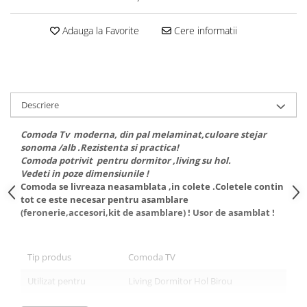
Adauga la Favorite
Cere informatii
Descriere
Comoda Tv moderna, din pal melaminat,culoare stejar
sonoma /alb .Rezistenta si practica!
Comoda potrivit pentru dormitor ,living su hol.
Vedeti in poze dimensiunile !
Comoda se livreaza neasamblata ,in colete .Coletele contin
tot ce este necesar pentru asamblare
(feronerie,accesori,kit de asamblare) ! Usor de asamblat !
Tip produs
Comoda TV
Utilizat pentru
Living Dormitor Hol Birou
Stil
Traditional Modern Vintage