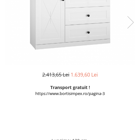
Scaune living/dining
Set mobilier Living
Seturi masa +scaune dining
Tabureti
Bucatarie
Suporturi si tavi
Chiuvete bucatarie
2.413,65 Lei
1.639,60 Lei
Mese bucatarie /dining
Mobilier/seturi de bucatarie
Transport gratuit !
https://www.bortisimpex.ro/pagina-3
Scaune bucatarie
Scaune din lemn
Dormitor
Comode
Comode lux-ultramoderne