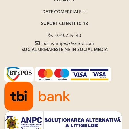
Seturi de gradina
Sezlonguri
DATE COMERCIALE
Sezlonguri de gradina si terasa
SUPORT CLIENTI
10-18
Electrocasnice incorporabile
,Chiuvete si baterii
0740239140
Baterii bucatarie
bortis_impex@yahoo.com
SOCIAL
URMARESTE-NE IN SOCIAL MEDIA
Chiuvete bucatarie
Cuptoare cu microunde
incorporabile
Cuptoare incorporabile
Hote
Masini de spalat vase
Oale sub presiune
Plite incorporabile
Prajitoare paine
Storcatoare