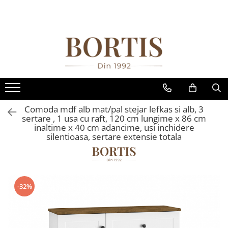
Toate Produsele
Living
Fotolii balansoar/relaxante
Canapele
Coltare/canapele in L
Comoda mdf alb mat/pal stejar lefkas si alb, 3
Comode
sertare , 1 usa cu raft, 120 cm lungime x 86 cm
inaltime x 40 cm adancime, usi inchidere
Comode lux-ultramoderne
silentioasa, sertare extensie totala
Comode stil clasic/rustic
Fotolii
Fotolii extensibile
-32%
Masute de cafea
Mese sufragerie/dining
Rafturi/ etajere carti