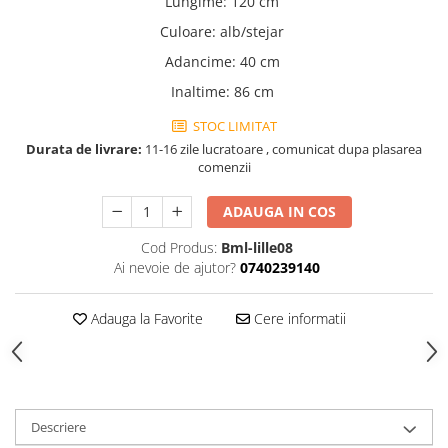
Lungime
:
120 cm
Dulapuri haine si Sifoniere
Culoare
:
alb/stejar
Masute de toaleta
Adancime
:
40 cm
Noptiere dormitor
Inaltime
:
86 cm
Paturi cu saltea inclusa(pachet
promo)
STOC LIMITAT
Paturi de 1 persoana
Durata de livrare:
11-16 zile lucratoare , comunicat dupa plasarea
comenzii
Paturi lemn & pal
Paturi metalice
ADAUGA IN COS
Paturi tapitate
Cod Produs:
Bml-lille08
Ai nevoie de ajutor?
0740239140
Saltele
Seturi dormitoare complete
Adauga la Favorite
Cere informatii
Suporturi saltea/Somiere/Gratii
pentru pat
Mobilier Hol/Cuiere
Banci pentru asteptare
Descriere
Colectia casmir -seturi