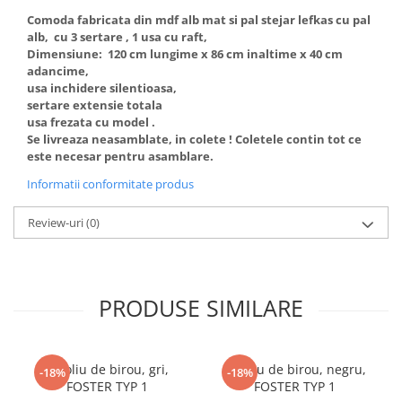
cuiere/mobila hol Rai casmir
Comoda fabricata din mdf alb mat si pal stejar lefkas cu pal
alb, cu 3 sertare , 1 usa cu raft,
Pantofare Hol
Dimensiune: 120 cm lungime x 86 cm inaltime x 40 cm
Set mobilier Hol modern cu
adancime,
panouri tapitate
usa inchidere silentioasa,
sertare extensie totala
Seturi hol cuiere
usa frezata cu model .
Se livreaza neasamblate, in colete ! Coletele contin tot ce
Mobilier Birou
este necesar pentru asamblare.
Fotolii
Informatii conformitate produs
Birouri
Birouri pe colt
Review-uri
(0)
Canapele birou
Dulapuri birou/bibliorafturi
PRODUSE SIMILARE
Mese birou
rafturi/etajere carti
Scaune Birou
Fotoliu de birou, gri,
Fotoliu de birou, negru,
-18%
-18%
Scaune conferinta-vizitator
FOSTER TYP 1
FOSTER TYP 1