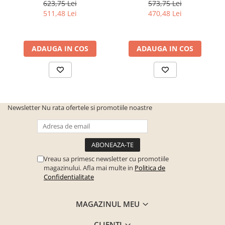
623,75 Lei
573,75 Lei
Seturi mobilier birou complet
511,48 Lei
470,48 Lei
Camera copiilor
Birouri camera copilului
ADAUGA IN COS
ADAUGA IN COS
Canapele copii
Fotolii
Paturi pentru copii
Paturi supraetajate
Newsletter
Nu rata ofertele si promotiile noastre
Covoare
COVOARE CLASICE
COVOARE PUFOASE(SHAGGY)FIR
LUNG
Vreau sa primesc newsletter cu promotiile
Mobilier Gradina
magazinului. Afla mai multe in
Politica de
Confidentialitate
Banci gradina si terasa
Mese gradina
MAGAZINUL MEU
Scaune de gradina
CLIENTI