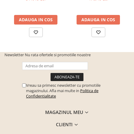
Seturi mobilier birou complet
Camera copiilor
ADAUGA IN COS
ADAUGA IN COS
Birouri camera copilului
Canapele copii
Fotolii
Paturi pentru copii
Newsletter
Nu rata ofertele si promotiile noastre
Paturi supraetajate
Covoare
COVOARE CLASICE
COVOARE PUFOASE(SHAGGY)FIR
Vreau sa primesc newsletter cu promotiile
LUNG
magazinului. Afla mai multe in
Politica de
Confidentialitate
Mobilier Gradina
Banci gradina si terasa
MAGAZINUL MEU
Mese gradina
CLIENTI
Scaune de gradina