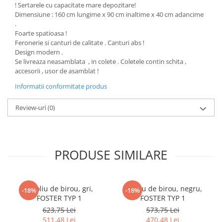
! Sertarele cu capacitate mare depozitare!
cuiere/mobila hol Rai casmir
Dimensiune : 160 cm lungime x 90 cm inaltime x 40 cm adancime
Pantofare Hol
.
Foarte spatioasa !
Set mobilier Hol modern cu
Feronerie si canturi de calitate . Canturi abs !
panouri tapitate
Design modern .
Se livreaza neasamblata , in colete . Coletele contin schita ,
Seturi hol cuiere
accesorii , usor de asamblat !
Mobilier Birou
Informatii conformitate produs
Fotolii
Birouri
Review-uri
(0)
Birouri pe colt
Canapele birou
PRODUSE SIMILARE
Dulapuri birou/bibliorafturi
Mese birou
rafturi/etajere carti
Fotoliu de birou, gri,
Fotoliu de birou, negru,
-18%
-18%
Scaune Birou
FOSTER TYP 1
FOSTER TYP 1
623,75 Lei
573,75 Lei
Scaune conferinta-vizitator
511,48 Lei
470,48 Lei