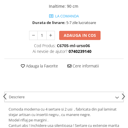
Dulapuri haine si Sifoniere
Inaltime
:
90 cm
Masute de toaleta
LA COMANDA
Noptiere dormitor
Durata de livrare:
5-7 zile lucratoare
Paturi cu saltea inclusa(pachet
promo)
ADAUGA IN COS
Paturi de 1 persoana
Cod Produs:
C6705-ml-urso06
Paturi lemn & pal
Ai nevoie de ajutor?
0740239140
Paturi metalice
Adauga la Favorite
Cere informatii
Paturi tapitate
Saltele
Seturi dormitoare complete
Suporturi saltea/Somiere/Gratii
Descriere
pentru pat
Comoda moderna cu 4 sertare si 2 usi , fabricata din pal laminat
Mobilier Hol/Cuiere
stejar artisan cu insertii negru , cu manere negre.
Banci pentru asteptare
Model riflaj pe margini .
Canturi abs ! Inchidere usa silentioasa ! Sertare cu extensie marita
Colectia casmir -seturi