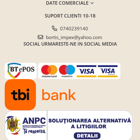
Seturi de gradina
DATE COMERCIALE
Sezlonguri
SUPORT CLIENTI
10-18
Sezlonguri de gradina si terasa
0740239140
Electrocasnice incorporabile
,Chiuvete si baterii
bortis_impex@yahoo.com
SOCIAL
URMARESTE-NE IN SOCIAL MEDIA
Baterii bucatarie
Chiuvete bucatarie
Cuptoare cu microunde
incorporabile
Cuptoare incorporabile
Hote
Masini de spalat vase
Oale sub presiune
Plite incorporabile
Prajitoare paine
Storcatoare