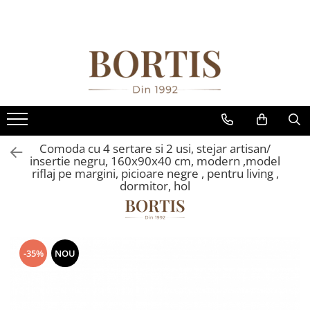
Toate Produsele
Living
Fotolii balansoar/relaxante
Canapele
Coltare/canapele in L
Comoda cu 4 sertare si 2 usi, stejar artisan/
Comode
insertie negru, 160x90x40 cm, modern ,model
riflaj pe margini, picioare negre , pentru living ,
Comode lux-ultramoderne
dormitor, hol
Comode stil clasic/rustic
Fotolii
Fotolii extensibile
-35%
NOU
Masute de cafea
Mese sufragerie/dining
Rafturi/ etajere carti