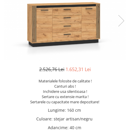
Scaune living/dining
Set mobilier Living
Seturi masa +scaune dining
Tabureti
Bucatarie
Suporturi si tavi
Chiuvete bucatarie
2.526,76 Lei
1.652,31 Lei
Mese bucatarie /dining
Mobilier/seturi de bucatarie
Materialele folosite de calitate !
Canturi abs !
Scaune bucatarie
Inchidere usa silentioasa !
Scaune din lemn
Sertare cu extensie marita !
Sertarele cu capacitate mare depozitare!
Dormitor
Lungime
:
160 cm
Comode
Culoare
:
stejar artisan/negru
Comode lux-ultramoderne
Adancime
:
40 cm