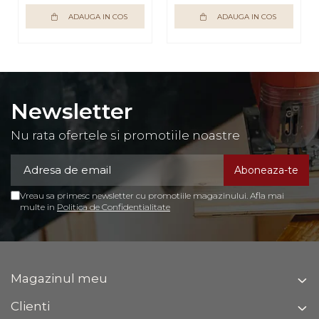
ADAUGA IN COS
ADAUGA IN COS
Latime
35 cm
Inaltime
82 cm
Grosime
16 mm 1.6 cm
Brand:
Bortis Impex
Newsletter
Nu rata ofertele si promotiile noastre
Vreau sa primesc newsletter cu promotiile magazinului. Afla mai
multe in
Politica de Confidentialitate
Magazinul meu
Clienti