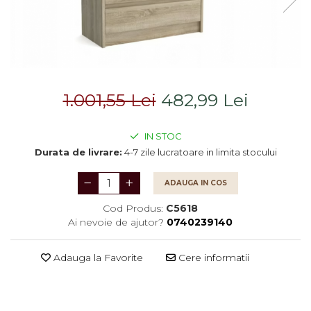
Saltele
Scaune living/dining
Seturi dormitoare
Set mobilier Living
complete
Seturi masa +scaune
Suporturi
dining
saltea/Somiere/Gratii
Tabureti
pentru pat
1.001,55 Lei
482,99 Lei
IN STOC
Durata de livrare:
4-7 zile lucratoare in limita stocului
ADAUGA IN COS
Cod Produs:
C5618
Ai nevoie de ajutor?
0740239140
Adauga la Favorite
Cere informatii