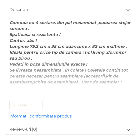
Descriere
Comoda cu 4 sertare, din pal melaminat ,culoarea stejar
sonoma .
Spatioasa si rezistenta !
Canturi abs !
Lungime 75,2 cm x 35 cm adancime x 82 cm inaltime .
Ideala pentru orice tip de camera : hol,living ,dormitor
sau birou .
Vedeti in poze dimensiunile exacte !
Se livreaza neasamblata , in colete ! Coletele contin tot
ce este necesar pentru asamblare (accesorii,kit de
asamblare,schita de asamblare) . Usor de asamblat !
CARACTERISTICI GENERALE
VEZI MAI MULT
Tip produs
Comoda
Informatii conformitate produs
Tip
Cu sertare
Review-uri
(0)
Numar
4
sertare