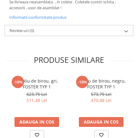
Se livreaza neasamblata , in colete . Coletele contin schita ,
accesorii , usor de asamblat !
Informatii conformitate produs
Review-uri
(0)
PRODUSE SIMILARE
Fotoliu de birou, gri,
Fotoliu de birou, negru,
-18%
-18%
FOSTER TYP 1
FOSTER TYP 1
623,75 Lei
573,75 Lei
511,48 Lei
470,48 Lei
ADAUGA IN COS
ADAUGA IN COS