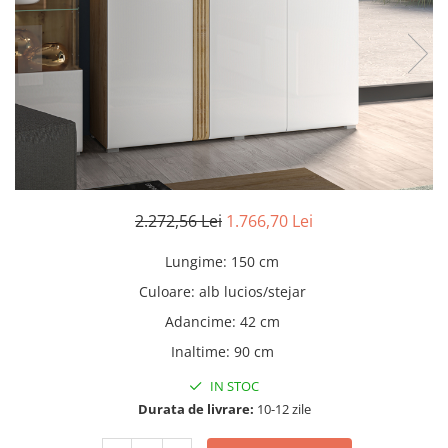
Seturi dormitoare complete
Set mobilier Living
Suporturi saltea/Somiere/Gratii
Seturi masa +scaune dining
pentru pat
Tabureti
2.272,56 Lei
1.766,70 Lei
Lungime
:
150 cm
Culoare
:
alb lucios/stejar
Adancime
:
42 cm
Inaltime
:
90 cm
IN STOC
Durata de livrare:
10-12 zile