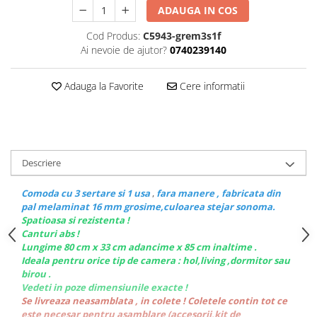
ADAUGA IN COS
Cod Produs:
C5943-grem3s1f
Ai nevoie de ajutor?
0740239140
Adauga la Favorite
Cere informatii
Descriere
Comoda cu 3 sertare si 1 usa
,
fara manere , fabricata din
pal melaminat 16 mm grosime,culoarea stejar sonoma.
Spatioasa si rezistenta !
Canturi abs !
Lungime 80 cm x 33 cm adancime x 85 cm inaltime .
Ideala pentru orice tip de camera : hol,living ,dormitor sau
birou .
Vedeti in poze dimensiunile exacte !
Se livreaza neasamblata , in colete ! Coletele contin tot ce
este necesar pentru asamblare (accesorii,kit de