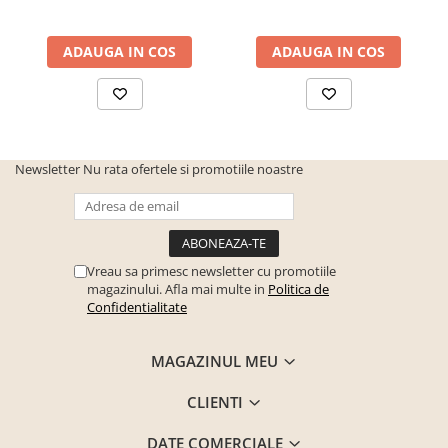
pentru montare
Finisaj
Mat Laminat Melaminat
ADAUGA IN COS
ADAUGA IN COS
Culoare
Stejar sonoma
DETALII MATERIAL
Tip fronturi
PAL
Newsletter
Nu rata ofertele si promotiile noastre
Material
PAL Melamina
DIMENSIUNI
Lungime
80 cm 800 mm
Vreau sa primesc newsletter cu promotiile
magazinului. Afla mai multe in
Politica de
Latime
33 cm 330 mm
Confidentialitate
Inaltime
850 mm 85 cm
MAGAZINUL MEU
Grosime
16 mm 1.6 cm
CLIENTI
DATE COMERCIALE