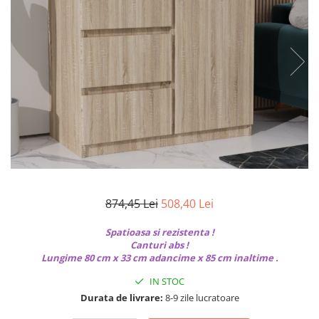
Seturi dormitoare complete
Set mobilier Living
Suporturi saltea/Somiere/Gratii
Seturi masa +scaune dining
pentru pat
Tabureti
874,45 Lei
508,40 Lei
Spatioasa si rezistenta !
Canturi abs !
Lungime 80 cm x 33 cm adancime x 85 cm inaltime .
IN STOC
Durata de livrare:
8-9 zile lucratoare