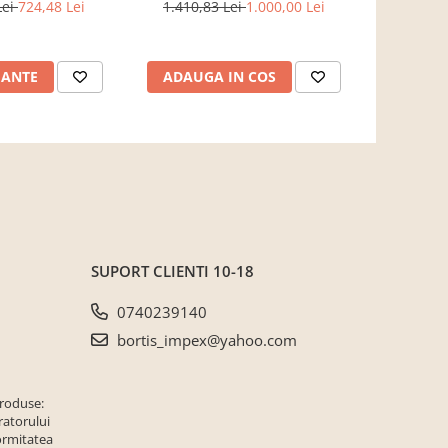
entru hol, living,
crem casmir, pal+mdf casmir ,
Lei
724,48 Lei
1.410,83 Lei
1.000,00 Lei
761,3
ou, Bortis Impex
98x 55x34 cm, usa mdf cu
model riflaj, picioare negre,
butoni auriu, Bortis
IANTE
ADAUGA IN COS
ADAUG
SUPORT CLIENTI
10-18
0740239140
bortis_impex@yahoo.com
produse:
ratorului
ormitatea