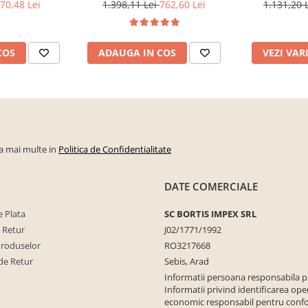
artisan, 120x88x44 cm, Bortis
sonoma/alb, p
70,48 Lei
1.398,11 Lei
762,60 Lei
1.131,20 
impex
dormitor, bir
COS
ADAUGA IN COS
VEZI VAR
la mai multe in
Politica de Confidentialitate
DATE COMERCIALE
 Plata
SC BORTIS IMPEX SRL
e Retur
J02/1771/1992
Produselor
RO3217668
de Retur
Sebis, Arad
Informatii persoana responsabila 
Informatii privind identificarea ope
economic responsabil pentru conf