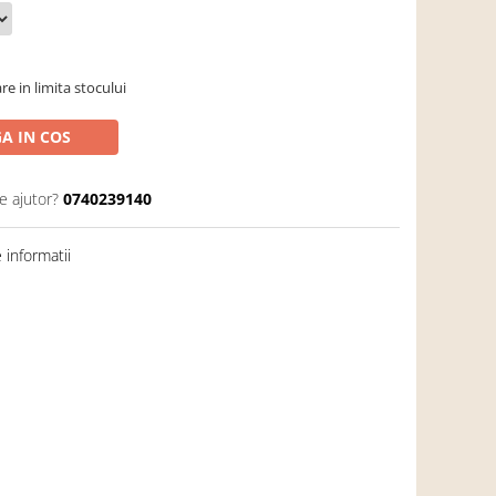
re in limita stocului
A IN COS
e ajutor?
0740239140
informatii