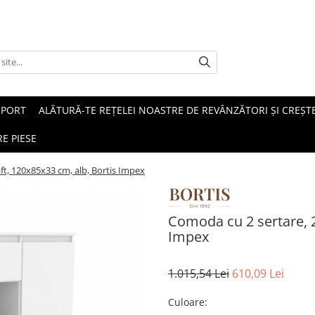
SPORT
ALĂTURĂ-TE REȚELEI NOASTRE DE REVÂNZĂTORI ȘI CREȘTE
E PIESE
aft, 120x85x33 cm, alb, Bortis Impex
Comoda cu 2 sertare, 2 
Impex
1.015,54 Lei
610,09 Lei
Culoare
: