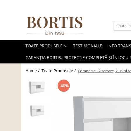
Toate Produsele
Living
Fotolii balansoar/relaxante
TOATE PRODUSELE
TESTIMONIALE
INFO TRAN
Canapele
Coltare/canapele in L
GARANȚIA BORTIS: PROTECȚIE COMPLETĂ ȘI ÎNLOCUIR
Comode
Home /
Toate Produsele /
Comoda cu 2 sertare, 2 usi si r
Comode lux-ultramoderne
Comode stil clasic/rustic
-40%
Fotolii
Fotolii extensibile
Masute de cafea
Mese sufragerie/dining
Rafturi/ etajere carti