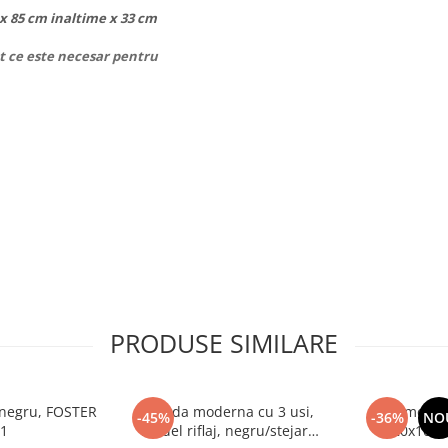
x 85 cm inaltime x 33 cm
ot ce este necesar pentru
afturi
PRODUSE SIMILARE
demontat si este insotit de
, negru, FOSTER
Comoda moderna cu 3 usi,
Comoda c
-45%
-36%
NO
 1
model riflaj, negru/stejar
120x100x3