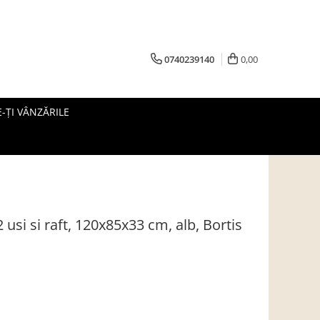
0740239140
0,00
-ȚI VÂNZĂRILE
usi si raft, 120x85x33 cm, alb, Bortis