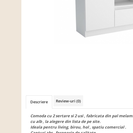
Scaune living/dining
Set mobilier Living
Seturi masa +scaune dining
Tabureti
Bucatarie
Suporturi si tavi
Chiuvete bucatarie
Mese bucatarie /dining
Mobilier/seturi de bucatarie
Scaune bucatarie
Scaune din lemn
Review-uri
(0)
Descriere
Dormitor
Comode
Comoda cu 2 sertare si 2 usi , fabricata din pal melam
cu alb , la alegere din lista de pe site.
Comode lux-ultramoderne
Ideala pentru living, birou, hol , spatiu comercial .
Canturi abs , feronerie de calitate .