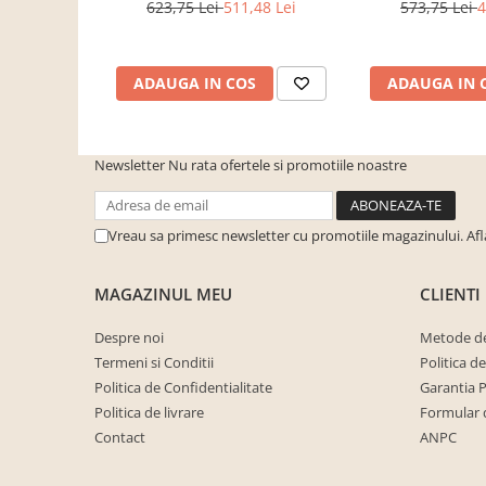
623,75 Lei
511,48 Lei
573,75 Lei
4
cuiere/mobila hol Rai casmir
Finisaj
Mat Laminat Melaminat
Pantofare Hol
Culoare
Alb
Set mobilier Hol modern cu
ADAUGA IN COS
ADAUGA IN 
panouri tapitate
DETALII MATERIAL
Tip fronturi
PAL
Seturi hol cuiere
Newsletter
Nu rata ofertele si promotiile noastre
Mobilier Birou
Material
PAL
Fotolii
DIMENSIUNI
Birouri
Vreau sa primesc newsletter cu promotiile magazinului. Af
Lungime
120 cm
Birouri pe colt
Latime
33 cm
MAGAZINUL MEU
CLIENTI
Canapele birou
Inaltime
85 cm
Dulapuri birou/bibliorafturi
Despre noi
Metode de
Termeni si Conditii
Politica d
Grosime
16 mm 1.6 cm
Mese birou
Politica de Confidentialitate
Garantia 
rafturi/etajere carti
Politica de livrare
Formular 
Brand:
Bortis Impex
Scaune Birou
Contact
ANPC
Scaune conferinta-vizitator