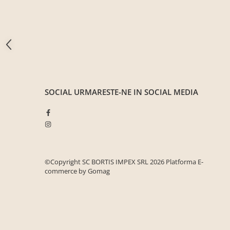
Seturi mobilier birou complet
Camera copiilor
Birouri camera copilului
Canapele copii
Fotolii
Paturi pentru copii
SOCIAL
URMARESTE-NE IN SOCIAL MEDIA
Paturi supraetajate
Covoare
COVOARE CLASICE
COVOARE PUFOASE(SHAGGY)FIR
LUNG
©Copyright SC BORTIS IMPEX SRL 2026
Platforma E-
Mobilier Gradina
commerce by Gomag
Banci gradina si terasa
Mese gradina
Scaune de gradina