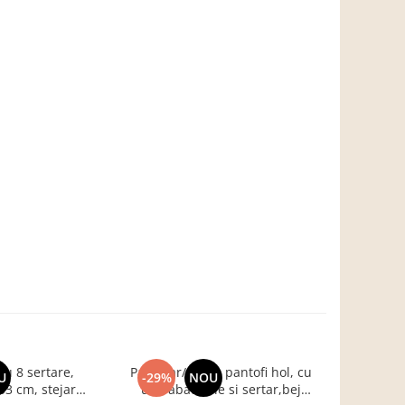
u 8 sertare,
Pantofar/dulap pantofi hol, cu
Birou pe col
U
-29%
NOU
-17%
3 cm, stejar
usi rabatabile si sertar,bej
B