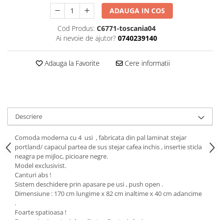
ADAUGA IN COS
Cod Produs:
C6771-toscania04
Ai nevoie de ajutor?
0740239140
Adauga la Favorite
Cere informatii
Descriere
Comoda moderna cu 4 usi , fabricata din pal laminat stejar
portland/ capacul partea de sus stejar cafea inchis , insertie sticla
neagra pe mijloc, picioare negre.
Model exclusivist.
Canturi abs !
Sistem deschidere prin apasare pe usi , push open .
Dimensiune : 170 cm lungime x 82 cm inaltime x 40 cm adancime
.
Foarte spatioasa !