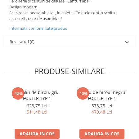
Feronerie si canturi de calitate . Canturi abs !
Design modern .
Se livreaza neasamblata , in colete . Coletele contin schita ,
accesorii , usor de asamblat !
Informatii conformitate produs
Review-uri
(0)
PRODUSE SIMILARE
Fotoliu de birou, gri,
Fotoliu de birou, negru,
-18%
-18%
FOSTER TYP 1
FOSTER TYP 1
623,75 Lei
573,75 Lei
511,48 Lei
470,48 Lei
ADAUGA IN COS
ADAUGA IN COS