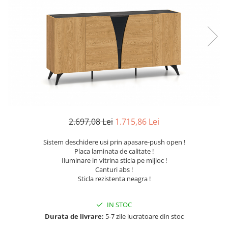
Seturi dormitoare complete
Set mobilier Living
Suporturi saltea/Somiere/Gratii
Seturi masa +scaune dining
pentru pat
Tabureti
2.697,08 Lei
1.715,86 Lei
Sistem deschidere usi prin apasare-push open !
Placa laminata de calitate !
Iluminare in vitrina sticla pe mijloc !
Canturi abs !
Sticla rezistenta neagra !
IN STOC
Durata de livrare:
5-7 zile lucratoare din stoc