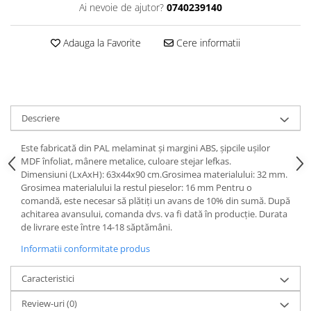
Dulapuri haine si Sifoniere
Ai nevoie de ajutor?
0740239140
Masute de toaleta
Adauga la Favorite
Cere informatii
Noptiere dormitor
Paturi cu saltea inclusa(pachet
promo)
Paturi de 1 persoana
Descriere
Paturi lemn & pal
Paturi metalice
Este fabricată din PAL melaminat şi margini ABS, şipcile uşilor
MDF înfoliat, mânere metalice, culoare stejar lefkas.
Paturi tapitate
Dimensiuni (LxAxH): 63x44x90 cm.Grosimea materialului: 32 mm.
Grosimea materialului la restul pieselor: 16 mm Pentru o
Saltele
comandă, este necesar să plătiţi un avans de 10% din sumă. După
Seturi dormitoare complete
achitarea avansului, comanda dvs. va fi dată în producţie. Durata
de livrare este între 14-18 săptămâni.
Suporturi saltea/Somiere/Gratii
pentru pat
Informatii conformitate produs
Mobilier Hol/Cuiere
Caracteristici
Banci pentru asteptare
Review-uri
(0)
Colectia casmir -seturi