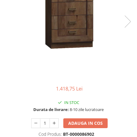
Scaune living/dining
Set mobilier Living
Seturi masa +scaune dining
Tabureti
Bucatarie
Suporturi si tavi
Chiuvete bucatarie
Mese bucatarie /dining
Mobilier/seturi de bucatarie
1.418,75 Lei
Scaune bucatarie
Scaune din lemn
IN STOC
Durata de livrare:
8-10 zile lucratoare
Dormitor
Comode
ADAUGA IN COS
Comode lux-ultramoderne
Cod Produs:
BT-0000086902