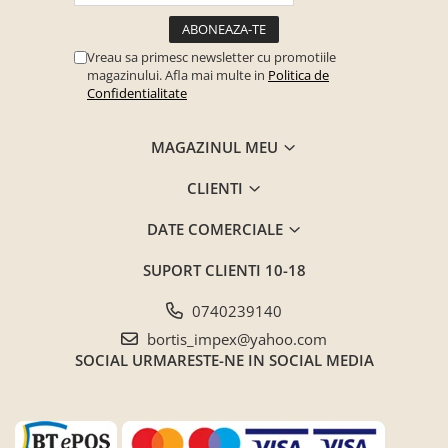
Seturi mobilier birou complet
Camera copiilor
Vreau sa primesc newsletter cu promotiile
Birouri camera copilului
magazinului. Afla mai multe in
Politica de
Confidentialitate
Canapele copii
Fotolii
MAGAZINUL MEU
Paturi pentru copii
CLIENTI
Paturi supraetajate
Covoare
DATE COMERCIALE
COVOARE CLASICE
SUPORT CLIENTI
10-18
COVOARE PUFOASE(SHAGGY)FIR
LUNG
0740239140
Mobilier Gradina
bortis_impex@yahoo.com
SOCIAL
URMARESTE-NE IN SOCIAL MEDIA
Banci gradina si terasa
Mese gradina
Scaune de gradina