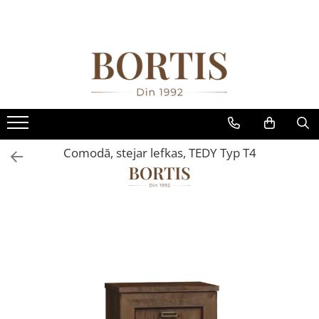
Toate Produsele
Living
Fotolii balansoar/relaxante
Canapele
Coltare/canapele in L
Comodă, stejar lefkas, TEDY Typ T4
Comode
Comode lux-ultramoderne
Comode stil clasic/rustic
Fotolii
Fotolii extensibile
Masute de cafea
Mese sufragerie/dining
Rafturi/ etajere carti