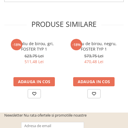
cuiere/mobila hol Rai casmir
Pantofare Hol
Set mobilier Hol modern cu
PRODUSE SIMILARE
panouri tapitate
Seturi hol cuiere
Fotoliu de birou, gri,
Fotoliu de birou, negru,
-18%
-18%
Mobilier Birou
FOSTER TYP 1
FOSTER TYP 1
Fotolii
623,75 Lei
573,75 Lei
Birouri
511,48 Lei
470,48 Lei
Birouri pe colt
Canapele birou
ADAUGA IN COS
ADAUGA IN COS
Dulapuri birou/bibliorafturi
Mese birou
rafturi/etajere carti
Scaune Birou
Newsletter
Nu rata ofertele si promotiile noastre
Scaune conferinta-vizitator