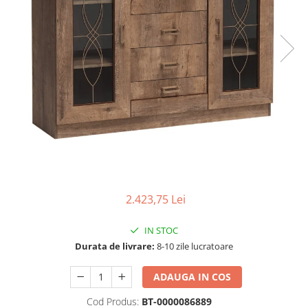
Scaune living/dining
Set mobilier Living
Seturi masa +scaune dining
Tabureti
Bucatarie
Suporturi si tavi
Chiuvete bucatarie
Mese bucatarie /dining
Mobilier/seturi de bucatarie
2.423,75 Lei
Scaune bucatarie
Scaune din lemn
IN STOC
Durata de livrare:
8-10 zile lucratoare
Dormitor
Comode
ADAUGA IN COS
Comode lux-ultramoderne
Cod Produs:
BT-0000086889