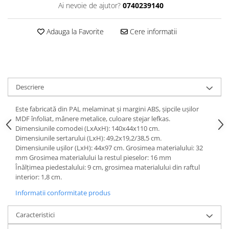
Dulapuri haine si Sifoniere
Ai nevoie de ajutor?
0740239140
Masute de toaleta
Adauga la Favorite
Cere informatii
Noptiere dormitor
Paturi cu saltea inclusa(pachet
promo)
Paturi de 1 persoana
Descriere
Paturi lemn & pal
Paturi metalice
Este fabricată din PAL melaminat şi margini ABS, şipcile uşilor
MDF înfoliat, mânere metalice, culoare stejar lefkas.
Paturi tapitate
Dimensiunile comodei (LxAxH): 140x44x110 cm.
Dimensiunile sertarului (LxH): 49,2x19,2/38,5 cm.
Saltele
Dimensiunile uşilor (LxH): 44x97 cm. Grosimea materialului: 32
Seturi dormitoare complete
mm Grosimea materialului la restul pieselor: 16 mm
Înălţimea piedestalului: 9 cm, grosimea materialului din raftul
Suporturi saltea/Somiere/Gratii
interior: 1,8 cm.
pentru pat
Informatii conformitate produs
Mobilier Hol/Cuiere
Banci pentru asteptare
Caracteristici
Colectia casmir -seturi