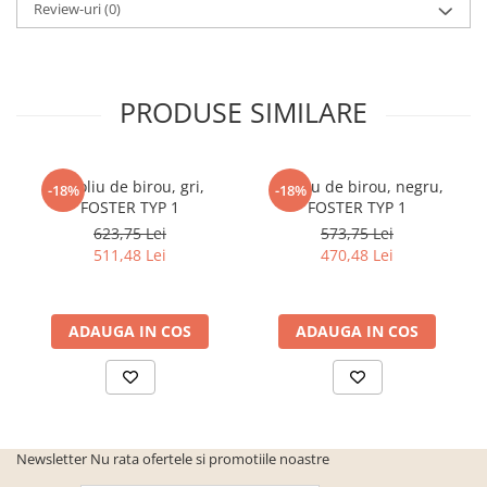
Review-uri
(0)
cuiere/mobila hol Rai casmir
Pantofare Hol
Set mobilier Hol modern cu
panouri tapitate
PRODUSE SIMILARE
Seturi hol cuiere
Mobilier Birou
Fotoliu de birou, gri,
Fotoliu de birou, negru,
-18%
-18%
Fotolii
FOSTER TYP 1
FOSTER TYP 1
Birouri
623,75 Lei
573,75 Lei
511,48 Lei
470,48 Lei
Birouri pe colt
Canapele birou
ADAUGA IN COS
ADAUGA IN COS
Dulapuri birou/bibliorafturi
Mese birou
rafturi/etajere carti
Scaune Birou
Newsletter
Nu rata ofertele si promotiile noastre
Scaune conferinta-vizitator