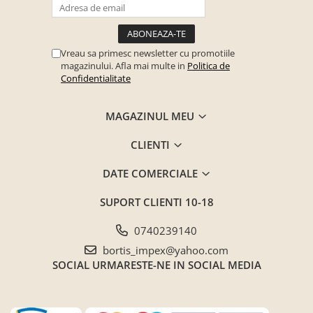
Seturi mobilier birou complet
Camera copiilor
Birouri camera copilului
Vreau sa primesc newsletter cu promotiile
magazinului. Afla mai multe in
Politica de
Canapele copii
Confidentialitate
Fotolii
Paturi pentru copii
MAGAZINUL MEU
Paturi supraetajate
CLIENTI
Covoare
DATE COMERCIALE
COVOARE CLASICE
COVOARE PUFOASE(SHAGGY)FIR
SUPORT CLIENTI
10-18
LUNG
0740239140
Mobilier Gradina
bortis_impex@yahoo.com
Banci gradina si terasa
SOCIAL
URMARESTE-NE IN SOCIAL MEDIA
Mese gradina
Scaune de gradina