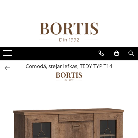
Toate Produsele
Living
Fotolii balansoar/relaxante
Canapele
Coltare/canapele in L
Comodă, stejar lefkas, TEDY TYP T14
Comode
Comode lux-ultramoderne
Comode stil clasic/rustic
Fotolii
Fotolii extensibile
Masute de cafea
Mese sufragerie/dining
Rafturi/ etajere carti