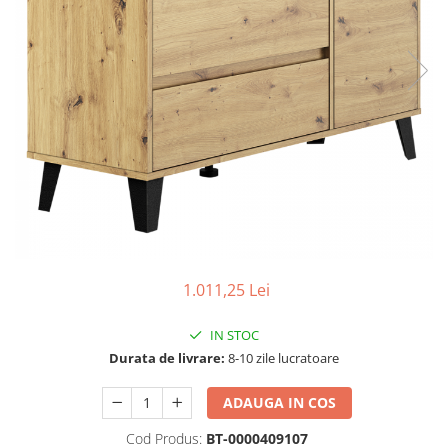
Seturi dormitoare complete
Set mobilier Living
Suporturi saltea/Somiere/Gratii
Seturi masa +scaune dining
pentru pat
Tabureti
1.011,25 Lei
IN STOC
Durata de livrare:
8-10 zile lucratoare
ADAUGA IN COS
Cod Produs:
BT-0000409107