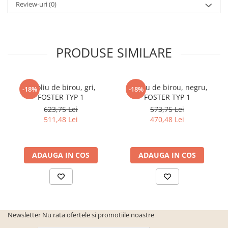
Review-uri
(0)
PRODUSE SIMILARE
Fotoliu de birou, gri,
Fotoliu de birou, negru,
-18%
-18%
FOSTER TYP 1
FOSTER TYP 1
623,75 Lei
573,75 Lei
511,48 Lei
470,48 Lei
ADAUGA IN COS
ADAUGA IN COS
Newsletter
Nu rata ofertele si promotiile noastre