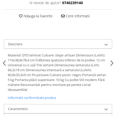
Ai nevoie de ajutor?
0740239140
Adauga la Favorite
Cere informatii
Descriere
Material: DTD laminat Culoare: stejar artisan Dimensiuni (Lxlxh):
110x38,8x78,4 cm Înălţimea spaţiului inferior de la podea: 12 cm
Universal cu o uşă Trei sertare Dimensiunea sertarului (Lxh):
66,2x18 cm Dimensiunea interioară a sertarului (Lxlxh):
60,8x33,3x9 cm Pe picioare Culoare picior: negru Portanţă sertar:
5 kg Portanţa plăcii superioare: 10 kg Cu poliţe Stil modern Fără
mânere Recomandat pentru montare pe perete Livrat
dezasamblat
Informatii conformitate produs
Caracteristici